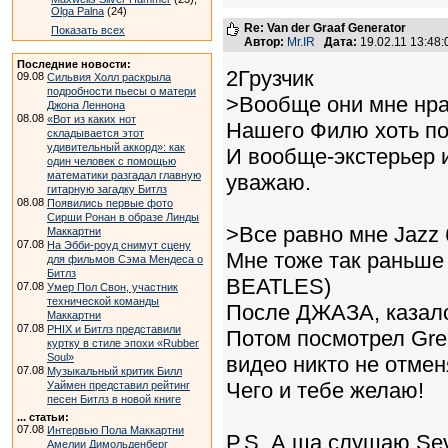
Olga Palna
(24)
Re: Van der Graaf Generator
Показать всех
Автор:
Mr.IR
Дата:
19.02.11 13:48
Последние новости:
2Грузчик
09.08
Сильвия Холл раскрыла
подробности пьесы о матери
>Вообще они мне нра
Джона Леннона
08.08
«Вот из каких нот
Нашего Филю хоть побр
складывается этот
удивительный аккорд»: как
И вообще-экстерьер 
один человек с помощью
математики разгадал главную
уважаю.
гитарную загадку Битлз
08.08
Появились первые фото
Сирши Ронан в образе Линды
>Все равно мне Jazz 
Маккартни
07.08
На Эбби-роуд снимут сцену
Мне тоже так раньше 
для фильмов Сэма Мендеса о
Битлз
BEATLES)
07.08
Умер Пол Свон, участник
технической команды
После ДЖАЗА, казалось
Маккартни
07.08
PHIX и Битлз представили
Потом посмотрел Grea
куртку в стиле эпохи «Rubber
Soul»
видео никто не отмен
07.08
Музыкальный критик Билл
Чего и тебе желаю!
Уаймен представил рейтинг
песен Битлз в новой книге
... статьи:
07.08
Интервью Пола Маккартни
P.S. А ща слушаю Sev
Амелии Димольденберг