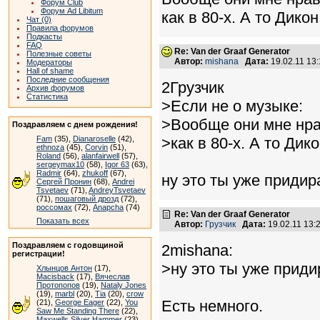
Форум Club
Форум Ad Libitum
как в 80-х. А то Дико
Чат (0)
Правила форумов
Подкасты
FAQ
Re: Van der Graaf Generator
Полезные советы
Автор:
mishana
Дата:
19.02.11 13
Модераторы
Hall of shame
Последние сообщения
2Грузчик
Архив форумов
Статистика
>Если не о музыке:
>Вообще они мне нра
Поздравляем с днем рождения!
Fam
(35),
Dianaroselle
(42),
>как в 80-х. А то Дик
ethnoza
(45),
Corvin
(51),
Roland
(56),
alanfairwell
(57),
sergeymax10
(58),
Igor 63
(63),
Radmir
(64),
zhukoff
(67),
ну это ты уже приди
Сергей Пронин
(68),
Andrei
Tsvetaev
(71),
AndreyTsvetaev
(71),
пошаговый дрозд
(72),
россомах
(72),
Anapcha
(74)
Re: Van der Graaf Generator
Показать всех
Автор:
Грузчик
Дата:
19.02.11 13
Поздравляем с годовщиной
2mishana:
регистрации!
>ну это ты уже прид
Хлынцов Антон
(17),
Macisback
(17),
Вячеслав
Протопопов
(19),
Nataly Jones
(19),
marbl
(20),
Tia
(20),
crow
Есть немного.
(21),
George Eager
(22),
You
Saw Me Standing There
(22),
Maxwells Silver Hammer
(23),