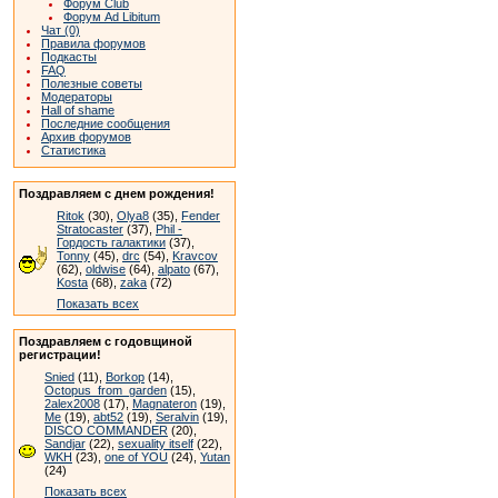
Форум Club
Форум Ad Libitum
Чат (0)
Правила форумов
Подкасты
FAQ
Полезные советы
Модераторы
Hall of shame
Последние сообщения
Архив форумов
Статистика
Поздравляем с днем рождения!
Ritok
(30),
Olya8
(35),
Fender
Stratocaster
(37),
Phil -
Гордость галактики
(37),
Tonny
(45),
drc
(54),
Kravcov
(62),
oldwise
(64),
alpato
(67),
Kosta
(68),
zaka
(72)
Показать всех
Поздравляем с годовщиной
регистрации!
Snied
(11),
Borkop
(14),
Octopus_from_garden
(15),
2alex2008
(17),
Magnateron
(19),
Me
(19),
abt52
(19),
Seralvin
(19),
DISCO COMMANDER
(20),
Sandjar
(22),
sexuality itself
(22),
WKH
(23),
one of YOU
(24),
Yutan
(24)
Показать всех