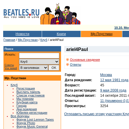
10.10. Мо
Новости
Книги
Мр.Поустман
Главная
/
Мр.Поустман
/
Клуб
/ ariel4Paul
ariel4Paul
Поиск
Искать:
Основные сведения
Ответы
Советы
Vox populi
Город:
Москва
Мр. Поустман
Дата рождения:
12 мая 1981 года
Возраст:
45
Клуб
Регистрация
Дата регистрации:
9 мая 2008 года
Выслать пароль
Последний визит:
14 октября 2011 
Список участников
Мы помним
Ответы:
11
(примерно 0,01
Клубная карта
Просмотры:
3254
Города
Дни рождения
Юбилеи регистрации
Отправить письмо этому участнику Клу
Все форумы
Форум Lost Lennon Tapes
Форум Photo
Форум Music General