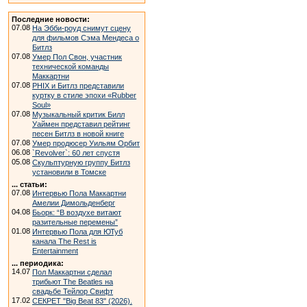
Последние новости:
07.08
На Эбби-роуд снимут сцену
для фильмов Сэма Мендеса о
Битлз
07.08
Умер Пол Свон, участник
технической команды
Маккартни
07.08
PHIX и Битлз представили
куртку в стиле эпохи «Rubber
Soul»
07.08
Музыкальный критик Билл
Уаймен представил рейтинг
песен Битлз в новой книге
07.08
Умер продюсер Уильям Орбит
06.08
`Revolver`: 60 лет спустя
05.08
Скульптурную группу Битлз
установили в Томске
... статьи:
07.08
Интервью Пола Маккартни
Амелии Димольденберг
04.08
Бьорк: “В воздухе витают
разительные перемены”
01.08
Интервью Пола для ЮТуб
канала The Rest is
Entertainment
... периодика:
14.07
Пол Маккартни сделал
трибьют The Beatles на
свадьбе Тейлор Свифт
17.02
СЕКРЕТ "Big Beat 83" (2026).