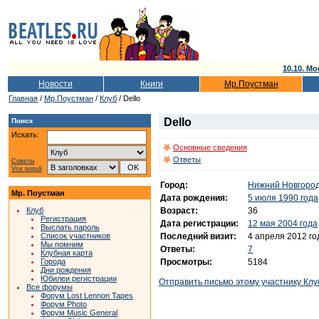
10.10. Мо
Новости
Книги
Мр.Поустман
Главная
/
Мр.Поустман
/
Клуб
/ Dello
Dello
Поиск
Искать:
Основные сведения
Ответы
Советы
Vox populi
Город:
Нижний Новгоро
Мр. Поустман
Дата рождения:
5 июля 1990 года
Возраст:
36
Клуб
Регистрация
Дата регистрации:
12 мая 2004 года
Выслать пароль
Последний визит:
4 апреля 2012 го
Список участников
Мы помним
Ответы:
7
Клубная карта
Просмотры:
5184
Города
Дни рождения
Юбилеи регистрации
Отправить письмо этому участнику Клу
Все форумы
Форум Lost Lennon Tapes
Форум Photo
Форум Music General