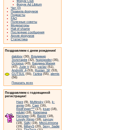
Форум Club
Форум Ad Libitum
Чат (0)
Правила форумов
Подкасты
FAQ
Полезные советы
Модераторы
Hall of shame
Последние сообщения
Архив форумов
Статистика
Поздравляем с днем рождения!
dalobov
(30),
Владимир
Золотарёв
(32),
Nupogodist
(35),
Octopus
(43),
Бардина Мария
(47),
Jude V
(51),
vaclav
(51),
AndreW_A
(53),
Ruslan_SF
(53),
GUTSUL
(55),
Галіна
(55),
alemis
(56)
Показать всех
Поздравляем с годовщиной
регистрации!
Hare
(9),
Muftinsky
(10),
k-
annja
(16),
Caer
(16),
RedFinger***
(17),
ksan
(18),
edulet
(18),
Корепина
Наталия
(18),
Baster
(18),
Lovely Ringo
(18),
saysay
(19),
Salty
(19),
MissLennona
(19),
MiheyS
(20),
Sexy_Sadie
(21),
TheTech
(21)