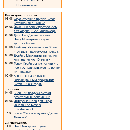
Показать всех
Последние новости:
05.08
Скульптурную группу Битлз
установили в Томске
05.08
Йоко Оно переиздаст альбом
«It’s Alright (I See Rainbows)»
05.08
Джон Бон Джови позвонил
Полу Маккартни из дома
детства битла
05.08
Альбому «Revolver» — 60 лет:
что пишет зарубежная пресса
05.08
Джеймс Маккартни выпустил
клип на песню «Dreams»
03.08
Терри Крейн выпустил книгу о
песнях, появившихся на волне
битломании
03.08
Вышел справочник по
коллекционным предметам
Битлз 1960-х годов
... статьи:
04.08
Бьорк: “В воздухе витают
разительные перемены”
01.08
Интервью Пола для ЮТуб
канала The Rest is
Entertainment
14.07
Книга "Слова и музыка Джона
Леннона"
... периодика:
14.07
Пол Маккартни сделал