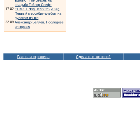
трибьют The Beatles на
свадьбе Тейлор Свифт
17.02
СЕКРЕТ "Big Beat 83" (2026).
Первый мерсибит-альбом на
русском языке
22.09
Александр Беляев. Последнее
интервью
Главная страница
Сделать стартовой