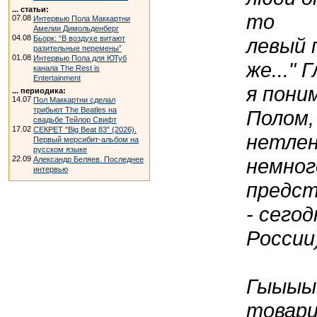
... статьи:
то
07.08
Интервью Пола Маккартни
Амелии Димольденберг
04.08
левый 
Бьорк: “В воздухе витают
разительные перемены”
01.08
Интервью Пола для ЮТуб
же..."
канала The Rest is
Entertainment
я пони
... периодика:
14.07
Пол Маккартни сделал
трибьют The Beatles на
Полом,
свадьбе Тейлор Свифт
17.02
СЕКРЕТ "Big Beat 83" (2026).
нетлен
Первый мерсибит-альбом на
русском языке
немног
22.09
Александр Беляев. Последнее
интервью
предст
- сего
России
Гыыыыы
товари