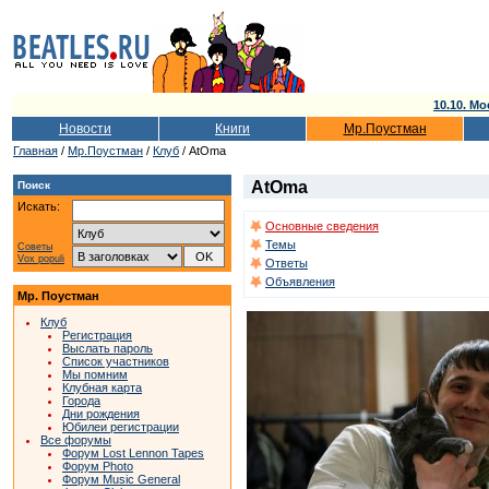
10.10. Мо
Новости
Книги
Мр.Поустман
Главная
/
Мр.Поустман
/
Клуб
/ AtOma
AtOma
Поиск
Искать:
Основные сведения
Темы
Советы
Vox populi
Ответы
Объявления
Мр. Поустман
Клуб
Регистрация
Выслать пароль
Список участников
Мы помним
Клубная карта
Города
Дни рождения
Юбилеи регистрации
Все форумы
Форум Lost Lennon Tapes
Форум Photo
Форум Music General