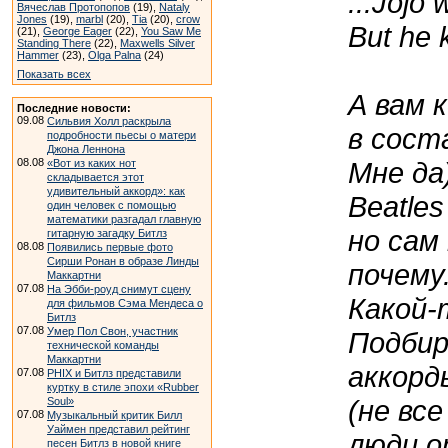
...Jojo
Вячеслав Протопопов
(19),
Nataly
Jones
(19),
marbl
(20),
Tia
(20),
crow
But he k
(21),
George Eager
(22),
You Saw Me
Standing There
(22),
Maxwells Silver
Hammer
(23),
Olga Palna
(24)
Показать всех
А вам 
Последние новости:
09.08
Сильвия Холл раскрыла
в сост
подробности пьесы о матери
Джона Леннона
Мне да
08.08
«Вот из каких нот
складывается этот
удивительный аккорд»: как
Beatle
один человек с помощью
математики разгадал главную
но сам
гитарную загадку Битлз
08.08
Появились первые фото
Сирши Ронан в образе Линды
почему
Маккартни
07.08
На Эбби-роуд снимут сцену
Какой-
для фильмов Сэма Мендеса о
Битлз
07.08
Умер Пол Свон, участник
Подбир
технической команды
Маккартни
аккорд
07.08
PHIX и Битлз представили
куртку в стиле эпохи «Rubber
(не все
Soul»
07.08
Музыкальный критик Билл
Уаймен представил рейтинг
люди о
песен Битлз в новой книге