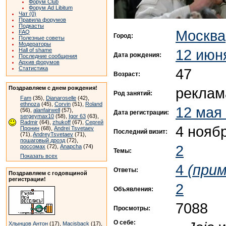
Форум Club
Форум Ad Libitum
Чат (0)
Правила форумов
Подкасты
Москва
FAQ
Город:
Полезные советы
Модераторы
12 июн
Hall of shame
Дата рождения:
Последние сообщения
Архив форумов
Статистика
47
Возраст:
реклам
Поздравляем с днем рождения!
Род занятий:
Fam
(35),
Dianaroselle
(42),
ethnoza
(45),
Corvin
(51),
Roland
12 мая
(56),
alanfairwell
(57),
Дата регистрации:
sergeymax10
(58),
Igor 63
(63),
Radmir
(64),
zhukoff
(67),
Сергей
4 нояб
Пронин
(68),
Andrei Tsvetaev
Последний визит:
(71),
AndreyTsvetaev
(71),
пошаговый дрозд
(72),
2
россомах
(72),
Anapcha
(74)
Темы:
Показать всех
4
(прим
Ответы:
Поздравляем с годовщиной
регистрации!
2
Объявления:
7088
Просмотры:
О себе:
Хлынцов Антон
(17),
Macisback
(17),