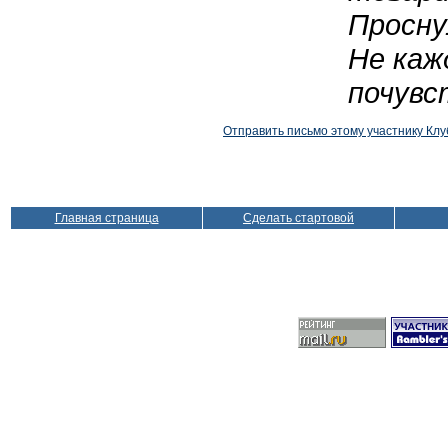
Просну
Не каж
почувс
Отправить письмо этому участнику Клу
Главная страница
Сделать стартовой