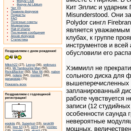
Форум Club
Форум Ad Libitum
Кит Эллис и ударник 
Чат (0)
Правила форумов
Misunderstood. Они 
Подкасты
FAQ
Polydor сингл Firebra
Полезные советы
Модераторы
является уважаемым 
Hall of shame
Последние сообщения
клубах, к группе про
Архив форумов
Статистика
инструментов и всей
Поздравляем с днем рождения!
обусловили его распа
Mikich22
(27),
Lesya
(36),
gniknuss
Хэммилл не прекрати
(41),
Mr.Tambourine Man
(50),
Rick&Backer
(50),
Max 66
(60),
nabon
сольного диска для 
(64),
nolans
(64),
monter7
(66),
ganapataja
(75)
вышеперечисленных м
Показать всех
запланированный дис
Поздравляем с годовщиной
работе чувствуется 
регистрации!
записи (12 студийных
особенности саунда г
невероятные модуляц
egoktis
(5),
Superkot
(15),
igrok99
(16),
Igor 63
(17),
od74
(18),
уоллес
мощных, величествен
(18),
Impaler
(20),
akash
(23)