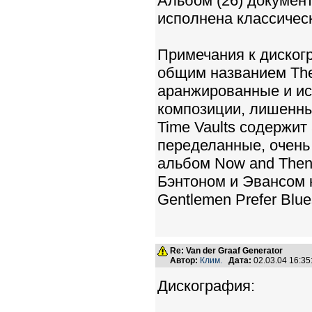
Альбом (26) документ
исполнена классичес
Примечания к диског
общим названием The
аранжированные и и
композиции, лишенны
Time Vaults содержит
переделанные, очень 
альбом Now and Then
Бэнтоном и Эвансом 
Gentlemen Prefer Blue
Re: Van der Graaf Generator
Автор:
Клим.
Дата:
02.03.04 16:3
Дискография: