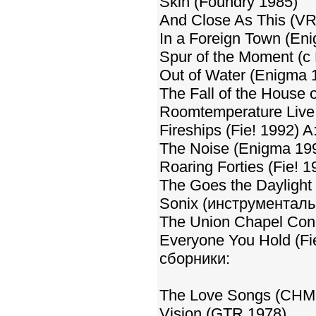
Skin (Foundry 1985)
And Close As This (V
In a Foreign Town (En
Spur of the Moment (с
Out of Water (Enigma 
The Fall of the House
Roomtemperature Live
Fireships (Fie! 1992) A
The Noise (Enigma 19
Roaring Forties (Fie! 1
The Goes the Daylight 
Sonix (инструментальн
The Union Chapel Conc
Everyone You Hold (Fi
сборники:
The Love Songs (CHM 
Vision (GTR 1978)