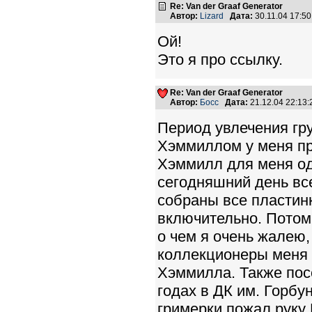
Re: Van der Graaf Generator
Автор:
Lizard
Дата:
30.11.04 17:5
Ой!
Это я про ссылку.
Re: Van der Graaf Generator
Автор:
Босс
Дата:
21.12.04 22:13
Период увлечения гру
Хэммиллом у меня про
Хэммилл для меня од
сегодняшний день все
собраны все пластинк
включительно. Потом
о чем я очень жалею,
коллекционеры меня 
Хэммилла. Также пос
годах в ДК им. Горбу
гримерки пожал руку 