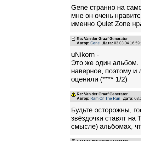
Gene странно на само
мне он очень нравится
именно Quiet Zone нр
Re: Van der Graaf Generator
Автор:
Gene
Дата:
03.03.04 16:5
uNikorn -
Это же один альбом.
наверное, поэтому и
оценили (**** 1/2)
Re: Van der Graaf Generator
Автор:
Ram On The Run
Дата:
03.
Будьте осторожны, го
звёздочки ставят на
смысле) альбомах, ч