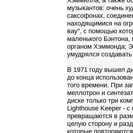
Хэммилла, а также о
музыкантов: очень х
саксофонах, соедине
находящимися на огр
вау", с помощью кото
маленького Бэнтона, 
органом Хэммонда; Эв
умудрялся создавать
В 1971 году вышел ди
до конца использова
того времени. При з
меллотрон и синтеза
диске только три ком
Lighthouse Keeper - 
превращаются в раз
целую сторону и раз
которые повторяются