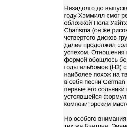
Незадолго до выпуска
году Хэммилл смог ре
обложкой Пола Уайтх
Charisma (он же рисо
четвертого дисков гр
далее продолжил со
успехом. Отношения 
формой обошлось без
годы альбомов (Н3) с
наиболее похож на т
в себя песни German O
первые его сольники
устоявшейся формулы
композиторским маст
Но особого внимания
тех же Бэнтона, Эва