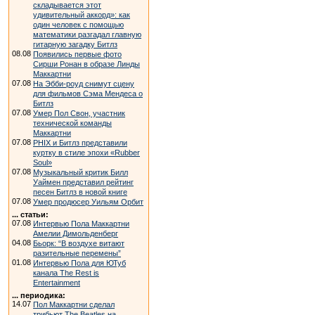
складывается этот
удивительный аккорд»: как
один человек с помощью
математики разгадал главную
гитарную загадку Битлз
08.08
Появились первые фото
Сирши Ронан в образе Линды
Маккартни
07.08
На Эбби-роуд снимут сцену
для фильмов Сэма Мендеса о
Битлз
07.08
Умер Пол Свон, участник
технической команды
Маккартни
07.08
PHIX и Битлз представили
куртку в стиле эпохи «Rubber
Soul»
07.08
Музыкальный критик Билл
Уаймен представил рейтинг
песен Битлз в новой книге
07.08
Умер продюсер Уильям Орбит
... статьи:
07.08
Интервью Пола Маккартни
Амелии Димольденберг
04.08
Бьорк: “В воздухе витают
разительные перемены”
01.08
Интервью Пола для ЮТуб
канала The Rest is
Entertainment
... периодика:
14.07
Пол Маккартни сделал
трибьют The Beatles на