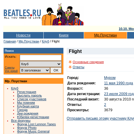
10.10. Мо
Новости
Книги
Мр.Поустман
Главная
/
Мр.Поустман
/
Клуб
/ Flight
Flight
Поиск
Искать:
Основные сведения
Ответы
Советы
Vox populi
Город:
Муром
Мр. Поустман
Дата рождения:
11 мая 1990 года
Возраст:
36
Клуб
Регистрация
Дата регистрации:
23 июля 2009 год
Выслать пароль
Последний визит:
30 августа 2010 
Список участников
Мы помним
Ответы:
2
Клубная карта
Просмотры:
3679
Города
Дни рождения
Юбилеи регистрации
Отправить письмо этому участнику Клу
Все форумы
Форум Lost Lennon Tapes
Форум Photo
Форум Music General