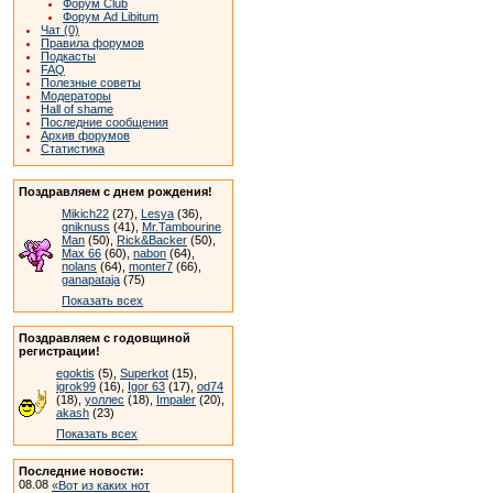
Форум Club
Форум Ad Libitum
Чат (0)
Правила форумов
Подкасты
FAQ
Полезные советы
Модераторы
Hall of shame
Последние сообщения
Архив форумов
Статистика
Поздравляем с днем рождения!
Mikich22
(27),
Lesya
(36),
gniknuss
(41),
Mr.Tambourine
Man
(50),
Rick&Backer
(50),
Max 66
(60),
nabon
(64),
nolans
(64),
monter7
(66),
ganapataja
(75)
Показать всех
Поздравляем с годовщиной
регистрации!
egoktis
(5),
Superkot
(15),
igrok99
(16),
Igor 63
(17),
od74
(18),
уоллес
(18),
Impaler
(20),
akash
(23)
Показать всех
Последние новости:
08.08
«Вот из каких нот