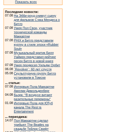
Показать всех
Последние новости:
07.08
На Эбби-роуд снимут сцену
для фильмов Сэма Мендеса о
Битлз
07.08
Умер Пол Свон, участник
технической команды
Маккартни
07.08
PHIX и Битлз представили
куртку в стиле эпохи «Rubber
Soul»
07.08
Музыкальный критик Билл
Уаймен представил рейтинг
песен Битлз в новой книге
07.08
Умер продюсер Уильям Орбит
06.08
`Revolver`: 60 лет спустя
05.08
Скульптурную группу Битлз
установили в Томске
... статьи:
07.08
Интервью Пола Маккартни
Амелии Димольденберг
04.08
Бьорк: “В воздухе витают
разительные перемены”
01.08
Интервью Пола для ЮТуб
канала The Rest is
Entertainment
... периодика:
14.07
Пол Маккартни сделал
трибьют The Beatles на
свадьбе Тейлор Свифт