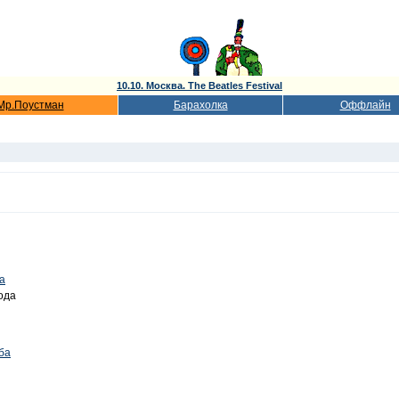
10.10. Москва. The Beatles Festival
Мр.Поустман
Барахолка
Оффлайн
а
ода
ба