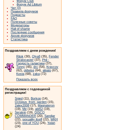
Форум Club
Форум Ad Libitum
Чат (0)
Правила форумов
Подкасты
FAQ
Полезные советы
Модераторы
Hall of shame
Последние сообщения
Архив форумов
Статистика
Поздравляем с днем рождения!
Ritok
(30),
Olya8
(35),
Fender
Stratocaster
(37),
Phil -
Гордость галактики
(37),
Tonny
(45),
drc
(54),
Kravcov
(62),
oldwise
(64),
alpato
(67),
Kosta
(68),
zaka
(72)
Показать всех
Поздравляем с годовщиной
регистрации!
Snied
(11),
Borkop
(14),
Octopus_from_garden
(15),
2alex2008
(17),
Magnateron
(19),
Me
(19),
abt52
(19),
Seralvin
(19),
DISCO
COMMANDER
(20),
Sandjar
(22),
sexuality itself
(22),
WKH
(23),
one of YOU
(24),
Yutan
(24)