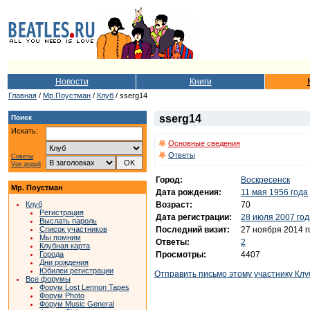
Новости
Книги
Главная
/
Мр.Поустман
/
Клуб
/ sserg14
sserg14
Поиск
Искать:
Основные сведения
Ответы
Советы
Vox populi
Город:
Воскресенск
Мр. Поустман
Дата рождения:
11 мая 1956 года
Возраст:
70
Клуб
Регистрация
Дата регистрации:
28 июля 2007 год
Выслать пароль
Последний визит:
27 ноября 2014 г
Список участников
Мы помним
Ответы:
2
Клубная карта
Просмотры:
4407
Города
Дни рождения
Юбилеи регистрации
Отправить письмо этому участнику Клу
Все форумы
Форум Lost Lennon Tapes
Форум Photo
Форум Music General