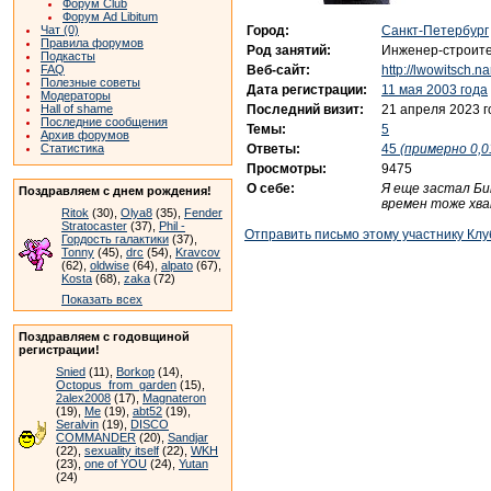
Форум Club
Форум Ad Libitum
Город:
Санкт-Петербург
Чат (0)
Правила форумов
Род занятий:
Инженер-строит
Подкасты
Веб-сайт:
http://lwowitsch.na
FAQ
Полезные советы
Дата регистрации:
11 мая 2003 года
Модераторы
Последний визит:
21 апреля 2023 г
Hall of shame
Последние сообщения
Темы:
5
Архив форумов
Ответы:
45
(примерно 0,0
Статистика
Просмотры:
9475
О себе:
Я еще застал Би
Поздравляем с днем рождения!
времен тоже хват
Ritok
(30),
Olya8
(35),
Fender
Stratocaster
(37),
Phil -
Отправить письмо этому участнику Клу
Гордость галактики
(37),
Tonny
(45),
drc
(54),
Kravcov
(62),
oldwise
(64),
alpato
(67),
Kosta
(68),
zaka
(72)
Показать всех
Поздравляем с годовщиной
регистрации!
Snied
(11),
Borkop
(14),
Octopus_from_garden
(15),
2alex2008
(17),
Magnateron
(19),
Me
(19),
abt52
(19),
Seralvin
(19),
DISCO
COMMANDER
(20),
Sandjar
(22),
sexuality itself
(22),
WKH
(23),
one of YOU
(24),
Yutan
(24)