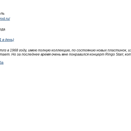
ель
rod.ru/
ода
1 в день)
тлз в 1968 году, имею полную коллекцию, по состоянию новых пластинок, 
ает. Но за последнее время очень мне понравился концерт Ringo Starr, ко
ба