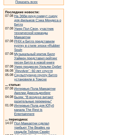
Показать всех
Последние новости:
07.08
На Эбби-роуд снимут сцену
для фильмов Сэма Мендеса о
Битлз
07.08
Умер Пол Свон, участник
технической команды
Маккартни
07.08
PHIX и Битлз представили
куртку в стиле эпохи «Rubber
Soul»
07.08
Музыкальный критик Билл
Уаймен представил рейтинг
песен Битлз в новой книге
07.08
Умер продюсер Уильям Орбит
06.08
`Revolver`: 60 лет спустя
05.08
Скульптурную группу Битлз
установили в Томске
... статьи:
07.08
Интервью Пола Маккартни
Амелии Димольденберг
04.08
Бьорк: “В воздухе витают
разительные перемены”
01.08
Интервью Пола для ЮТуб
канала The Rest is
Entertainment
... периодика:
14.07
Пол Маккартни сделал
трибьют The Beatles на
свадьбе Тейлор Свифт