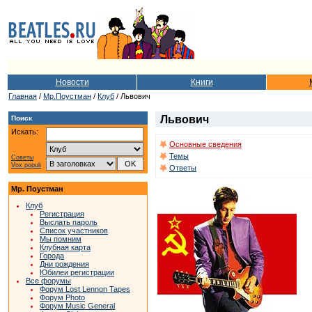
Новости
Книги
Главная
/
Мр.Поустман
/
Клуб
/ Львович
Львович
Поиск
Искать:
Основные сведения
Темы
Советы
Vox populi
Ответы
Мр. Поустман
Клуб
Регистрация
Выслать пароль
Список участников
Мы помним
Клубная карта
Города
Дни рождения
Юбилеи регистрации
Все форумы
Форум Lost Lennon Tapes
Форум Photo
Форум Music General