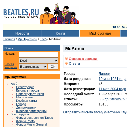
10.10. Мо
Новости
Книги
Мр.Поустман
Главная
/
Мр.Поустман
/
Клуб
/ McAnnie
McAnnie
Поиск
Искать:
Основные сведения
Ответы
Советы
Vox populi
Город:
Липецк
Мр. Поустман
Дата рождения:
10 мая 1981 года
Возраст:
45
Клуб
Регистрация
Дата регистрации:
11 мая 2004 года
Выслать пароль
Последний визит:
18 ноября 2011 г
Список участников
Мы помним
Ответы:
60
(примерно 0,0
Клубная карта
Просмотры:
10136
Города
Дни рождения
Юбилеи регистрации
Отправить письмо этому участнику Клу
Все форумы
Форум Lost Lennon Tapes
Форум Photo
Форум Music General