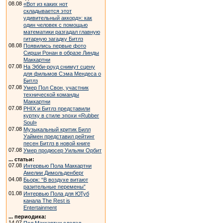
08.08
«Вот из каких нот
складывается этот
удивительный аккорд»: как
один человек с помощью
математики разгадал главную
гитарную загадку Битлз
08.08
Появились первые фото
Сирши Ронан в образе Линды
Маккартни
07.08
На Эбби-роуд снимут сцену
для фильмов Сэма Мендеса о
Битлз
07.08
Умер Пол Свон, участник
технической команды
Маккартни
07.08
PHIX и Битлз представили
куртку в стиле эпохи «Rubber
Soul»
07.08
Музыкальный критик Билл
Уаймен представил рейтинг
песен Битлз в новой книге
07.08
Умер продюсер Уильям Орбит
... статьи:
07.08
Интервью Пола Маккартни
Амелии Димольденберг
04.08
Бьорк: “В воздухе витают
разительные перемены”
01.08
Интервью Пола для ЮТуб
канала The Rest is
Entertainment
... периодика:
14.07