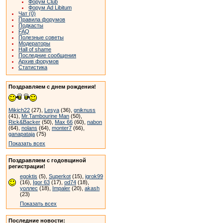
Форум Club
Форум Ad Libitum
Чат (0)
Правила форумов
Подкасты
FAQ
Полезные советы
Модераторы
Hall of shame
Последние сообщения
Архив форумов
Статистика
Поздравляем с днем рождения!
Mikich22
(27),
Lesya
(36),
gniknuss
(41),
Mr.Tambourine Man
(50),
Rick&Backer
(50),
Max 66
(60),
nabon
(64),
nolans
(64),
monter7
(66),
ganapataja
(75)
Показать всех
Поздравляем с годовщиной
регистрации!
egoktis
(5),
Superkot
(15),
igrok99
(16),
Igor 63
(17),
od74
(18),
уоллес
(18),
Impaler
(20),
akash
(23)
Показать всех
Последние новости: