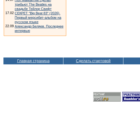
Пол Маккартни сделал
трибьют The Beatles на
свадьбе Тейлор Свифт
17.02
СЕКРЕТ "Big Beat 83" (2026).
Первый мерсибит-альбом на
русском языке
22.09
Александр Беляев. Последнее
интервью
Главная страница
Сделать стартовой