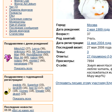
Форум Club
Форум Ad Libitum
Чат (0)
Правила форумов
Подкасты
FAQ
Полезные советы
Модераторы
Город:
Москва
Hall of shame
Последние сообщения
Дата рождения:
2 мая 1989 года
Архив форумов
Возраст:
37
Статистика
Род занятий:
Учусь.
Дата регистрации:
11 мая 2004 года
Поздравляем с днем рождения!
Последний визит:
27 мая 2006 года
Mikich22
(27),
Lesya
(36),
gniknuss
(41),
Mr.Tambourine
Темы:
3
Man
(50),
Rick&Backer
(50),
Ответы:
27
(примерно 0,0
Max 66
(60),
nabon
(64),
nolans
(64),
monter7
(66),
Просмотры:
7894
ganapataja
(75)
О себе:
Зовут меня Наст
Показать всех
люблю читать, 
наслаждаться жи
Миру мир!%)
Поздравляем с годовщиной
регистрации!
Отправить письмо этому участнику Клу
egoktis
(5),
Superkot
(15),
igrok99
(16),
Igor 63
(17),
od74
(18),
уоллес
(18),
Impaler
(20),
akash
(23)
Показать всех
Последние новости:
08.08
«Вот из каких нот