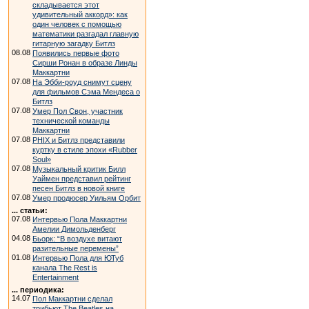
складывается этот
удивительный аккорд»: как
один человек с помощью
математики разгадал главную
гитарную загадку Битлз
08.08
Появились первые фото
Сирши Ронан в образе Линды
Маккартни
07.08
На Эбби-роуд снимут сцену
для фильмов Сэма Мендеса о
Битлз
07.08
Умер Пол Свон, участник
технической команды
Маккартни
07.08
PHIX и Битлз представили
куртку в стиле эпохи «Rubber
Soul»
07.08
Музыкальный критик Билл
Уаймен представил рейтинг
песен Битлз в новой книге
07.08
Умер продюсер Уильям Орбит
... статьи:
07.08
Интервью Пола Маккартни
Амелии Димольденберг
04.08
Бьорк: “В воздухе витают
разительные перемены”
01.08
Интервью Пола для ЮТуб
канала The Rest is
Entertainment
... периодика:
14.07
Пол Маккартни сделал
трибьют The Beatles на