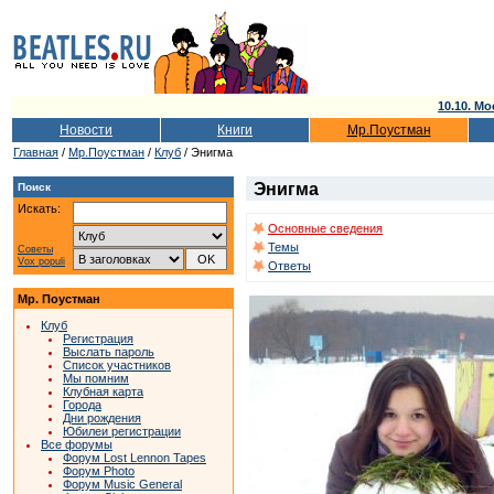
10.10. Мо
Новости
Книги
Мр.Поустман
Главная
/
Мр.Поустман
/
Клуб
/ Энигма
Энигма
Поиск
Искать:
Основные сведения
Темы
Советы
Vox populi
Ответы
Мр. Поустман
Клуб
Регистрация
Выслать пароль
Список участников
Мы помним
Клубная карта
Города
Дни рождения
Юбилеи регистрации
Все форумы
Форум Lost Lennon Tapes
Форум Photo
Форум Music General