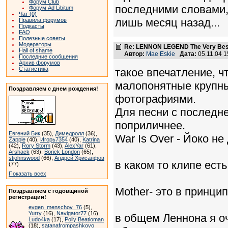
Форум Club
последними словами,
Форум Ad Libitum
Чат (0)
лишь месяц назад...
Правила форумов
Подкасты
FAQ
Полезные советы
Модераторы
Re: LENNON LEGEND The Very Bes
Hall of shame
Автор:
Mae Eskie
Дата:
05.11.04 
Последние сообщения
Архив форумов
Статистика
такое впечатление, чт
малопонятные крупны
Поздравляем с днем рождения!
фотографиями.
Для песни с последне
поприличнее.
Евгений Бик
(35),
Димедролл
(36),
War Is Over - Йоко н
Zapple
(40),
Игорь7354
(40),
Katrina
(42),
Rory Storm
(43),
AlexYar
(61),
Arshack
(63),
Borick London
(65),
stjohnswood
(66),
Андрей Хрисанфов
в каком то клипе ест
(77)
Показать всех
Mother- это в принци
Поздравляем с годовщиной
регистрации!
evgen_menschov_76
(5),
Yurry
(16),
Navigator77
(16),
в общем Леннона я о
Ludo4ka
(17),
Polly Beatloman
(18),
satanafrompashkovo