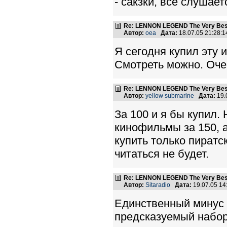
- сакзки, всё слушает
Re: LENNON LEGEND The Very Bes
Автор:
oea
Дата:
18.07.05 21:28:
Я сегодня купил эту 
Смотреть можно. Очен
Re: LENNON LEGEND The Very Bes
Автор:
yellow submarine
Дата:
19.
За 100 и я бы купил.
кинофильмы за 150, а
купить только пиратс
читаться не будет.
Re: LENNON LEGEND The Very Bes
Автор:
Sitaradio
Дата:
19.07.05 1
Единственный минус 
предсказуемый набор 