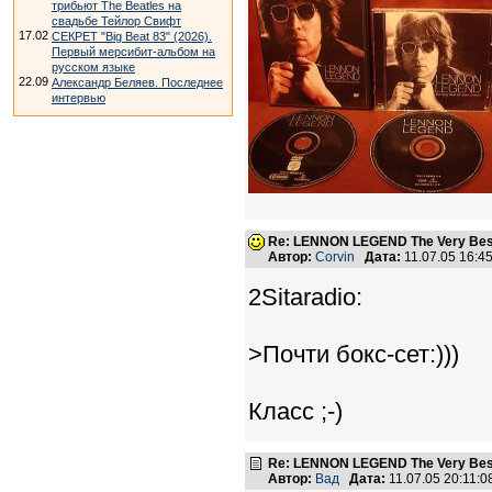
трибьют The Beatles на
свадьбе Тейлор Свифт
17.02
СЕКРЕТ "Big Beat 83" (2026).
Первый мерсибит-альбом на
русском языке
22.09
Александр Беляев. Последнее
интервью
Re: LENNON LEGEND The Very Bes
Автор:
Corvin
Дата:
11.07.05 16:
2Sitaradio:
>Почти бокс-сет:)))
Класс ;-)
Re: LENNON LEGEND The Very Bes
Автор:
Вад
Дата:
11.07.05 20:11: