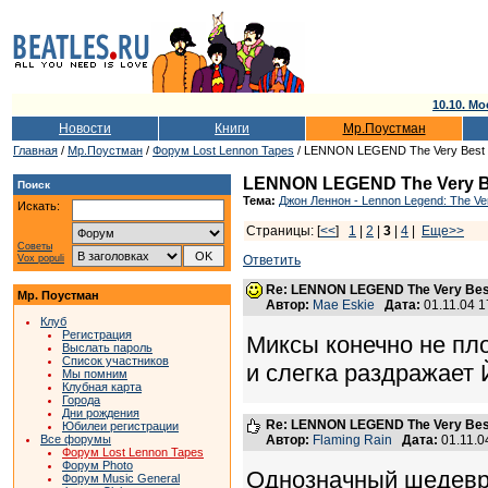
10.10. Мо
Новости
Книги
Мр.Поустман
Главная
/
Мр.Поустман
/
Форум Lost Lennon Tapes
/ LENNON LEGEND The Very Best 
LENNON LEGEND The Very B
Поиск
Тема:
Джон Леннон - Lennon Legend: The Ve
Искать:
Страницы: [
<<
]
1
|
2
|
3
|
4
|
Еще>>
Советы
Vox populi
Ответить
Re: LENNON LEGEND The Very Bes
Мр. Поустман
Автор:
Mae Eskie
Дата:
01.11.04 
Клуб
Регистрация
Миксы конечно не пл
Выслать пароль
Список участников
и слегка раздражает
Мы помним
Клубная карта
Города
Дни рождения
Re: LENNON LEGEND The Very Bes
Юбилеи регистрации
Все форумы
Автор:
Flaming Rain
Дата:
01.11.0
Форум Lost Lennon Tapes
Форум Photo
Однозначный шедевр.
Форум Music General