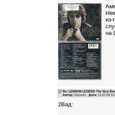
Аме
Нек
из-
слу
на 
Re: LENNON LEGEND The Very Bes
Автор:
Sitaradio
Дата:
12.07.05 1
2Вад: