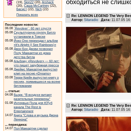
обходиться не слишк
(19),
Sion22
(20),
Arshack
(20),
Саша McCartney
(22),
Басист
(22),
Nich
(22)
Показать всех
Re: LENNON LEGEND The Very Bes
Автор:
Sitaradio
Дата:
11.07.05 1
Последние новости:
06.08
`Revolver`: 60 лет спустя
05.08
Скульптурную группу Битлз
установили в Томске
05.08
Йоко Оно переиздаст альбом
«It’s Alright (I See Rainbows)»
05.08
Джон Бон Джови позвонил
Полу Маккартни из дома
детства битла
05.08
Альбому «Revolver» — 60 лет:
что пишет зарубежная пресса
05.08
Джеймс Маккартни выпустил
клип на песню «Dreams»
03.08
Терри Крейн выпустил книгу о
песнях, появившихся на волне
битломании
... статьи:
04.08
Бьорк: “В воздухе витают
разительные перемены”
01.08
Интервью Пола для ЮТуб
Re: LENNON LEGEND The Very Bes
канала The Rest is
Автор:
Sitaradio
Дата:
11.07.05 1
Entertainment
14.07
Книга "Слова и музыка Джона
Леннона"
... периодика:
14.07
Пол Маккартни сделал