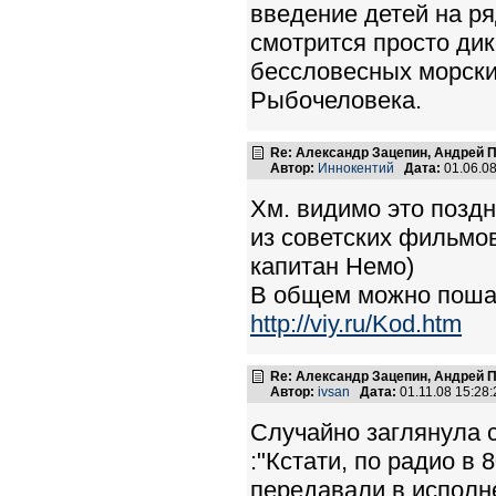
введение детей на ря
смотрится просто ди
бессловесных морски
Рыбочеловека.
Re: Александр Зацепин, Андрей П
Автор:
Иннокентий
Дата:
01.06.0
Хм. видимо это поздн
из советских фильмов
капитан Немо)
В общем можно пошар
http://viy.ru/Kod.htm
Re: Александр Зацепин, Андрей П
Автор:
ivsan
Дата:
01.11.08 15:2
Случайно заглянула с
:"Кстати, по радио в
передавали в исполн