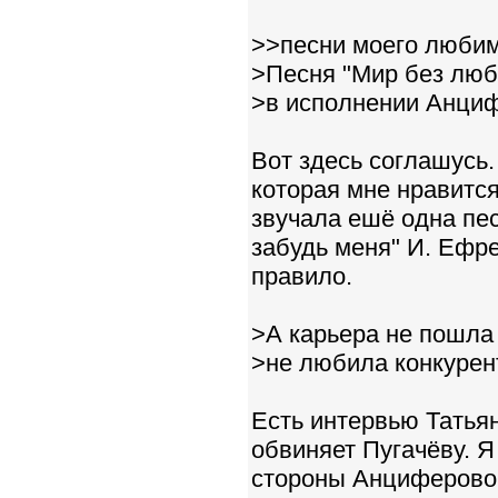
>>песни моего любим
>Песня "Мир без люб
>в исполнении Анциф
Вот здесь соглашусь
которая мне нравитс
звучала ешё одна пес
забудь меня" И. Ефр
правило.
>А карьера не пошла у
>не любила конкурен
Есть интервью Татья
обвиняет Пугачёву. Я
стороны Анциферовой