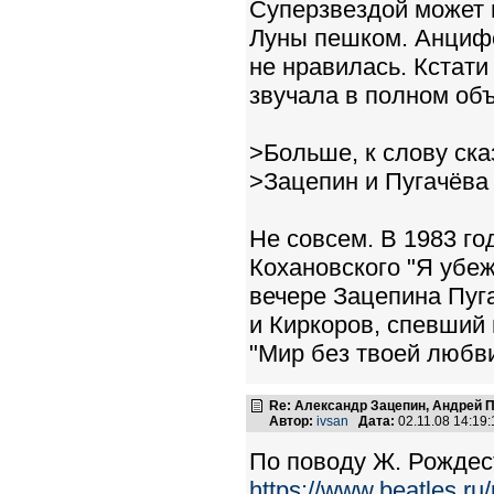
Суперзвездой может 
Луны пешком. Анцифе
не нравилась. Кстати
звучала в полном объ
>Больше, к слову ска
>Зацепин и Пугачёва 
Не совсем. В 1983 го
Кохановского "Я убеж
вечере Зацепина Пуга
и Киркоров, спевший
"Мир без твоей любв
Re: Александр Зацепин, Андрей П
Автор:
ivsan
Дата:
02.11.08 14:1
По поводу Ж. Рождес
https://www.beatles.