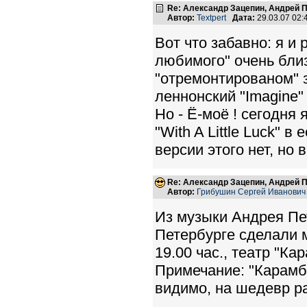
Re: Александр Зацепин, Андрей П
Автор:
Textpert
Дата:
29.03.07 02
Вот что забавно: я и
любимого" очень близ
"отремонтированом" 
леннонский "Imagine"
Но - Ё-моё ! сегодня
"With A Little Luck" 
версии этого нет, но в
Re: Александр Зацепин, Андрей П
Автор:
Грибушин Сергей Иванович
Из музыки Андрея Пе
Петербурге сделали мю
19.00 час., театр "К
Примечание: "Карамбо
видимо, на шедевр ра