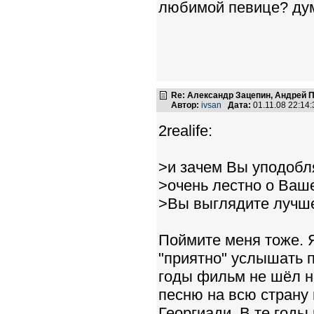
любимой певице? ду
Re: Александр Зацепин, Андрей П
Автор:
ivsan
Дата:
01.11.08 22:1
2realife:
>и зачем Вы уподобля
>очень лестно о Ваш
>Вы выглядите лучш
Поймите меня тоже. 
"приятно" услышать п
годы фильм не шёл н
песню на всю страну 
Георгиади. В те год