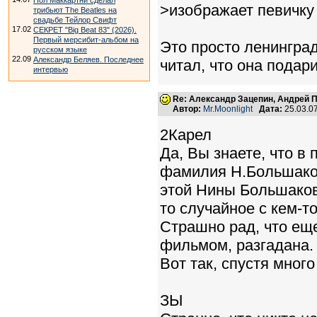
Пол Маккартни сделал
>изображает певичку 
трибьют The Beatles на
свадьбе Тейлор Свифт
17.02
СЕКРЕТ "Big Beat 83" (2026).
Первый мерсибит-альбом на
Это просто ленингра
русском языке
22.09
Александр Беляев. Последнее
читал, что она подар
интервью
Re: Александр Зацепин, Андрей П
Автор:
Mr.Moonlight
Дата:
25.03.0
2Карел
Да, Вы знаете, что в
фамилия Н.Большако
этой Нины Большаков
то случайное с кем-то
Страшно рад, что еще
фильмом, разгадана.
Вот так, спустя мног
ЗЫ