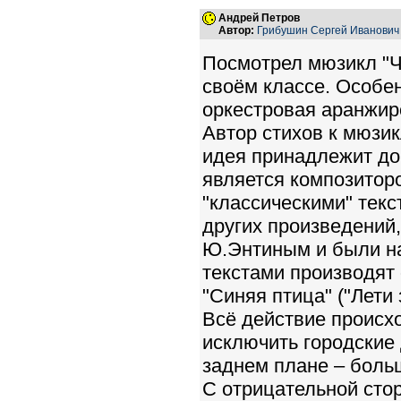
Андрей Петров
Автор:
Грибушин Сергей Иванович
Посмотрел мюзикл "Ч
своём классе. Особе
оркестровая аранжир
Автор стихов к мюзик
идея принадлежит до
является композиторо
"классическими" текс
других произведений,
Ю.Энтиным и были на
текстами производят
"Синяя птица" ("Лети з
Всё действие происхо
исключить городские 
заднем плане – боль
С отрицательной сто