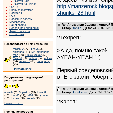
Форум Club
Форум Ad Libitum
http://manzerock.blogs
Чат (0)
Правила форумов
shuriks_28.html
Подкасты
FAQ
Полезные советы
Модераторы
Re: Александр Зацепин, Андрей П
Hall of shame
Последние сообщения
Автор:
Карел
Дата:
24.03.07 14:
Архив форумов
Статистика
2Textpert:
Поздравляем с днем рождения!
Mikich22
(27),
Lesya
(36),
>А да, помню такой : 
gniknuss
(41),
Mr.Tambourine
Man
(50),
Rick&Backer
(50),
>YEAH-YEAH ! :)
Max 66
(60),
nabon
(64),
nolans
(64),
monter7
(66),
ganapataja
(75)
Первый совдеповский
Показать всех
в "Его звали Роберт",
Поздравляем с годовщиной
регистрации!
Re: Александр Зацепин, Андрей П
Автор:
JohnLenin
Дата:
24.03.07 
egoktis
(5),
Superkot
(15),
igrok99
(16),
Igor 63
(17),
od74
(18),
уоллес
(18),
Impaler
(20),
akash
(23)
2Карел:
Показать всех
Последние новости: