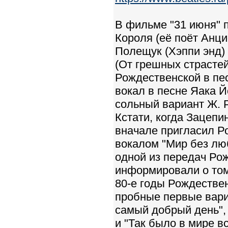
В фильме "31 июня" 
Короля (её поёт Анц
Полещук (Хэппи энд)
(От грешных страстей
Рождественской в пес
вокал в песне Яака Й
сольный вариант Ж. 
Кстати, когда Зацепи
вначале пригласил Р
вокалом "Мир без лю
одной из передач Рож
информировали о том
80-е годы Рождествен
пробные первые вари
самый добрый день",
и "Так было в мире в