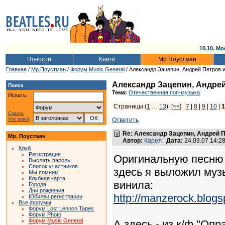
10.10. Мо
Новости
Книги
Мр.Поустман
Главная
/
Мр.Поустман
/
Форум Music General
/ Александр Зацепин, Андрей Петров и
Александр Зацепин, Андрей
Поиск
Тема:
Отечественная поп-музыка
Искать:
Страницы (
1
…
13
): [
<<
]
7
|
8
|
9
|
10
|
1
Советы
Vox populi
Ответить
Re: Александр Зацепин, Андрей П
Мр. Поустман
Автор:
Карел
Дата:
24.03.07 14:
Клуб
Регистрация
Оригинальную песню 
Выслать пароль
Список участников
здесь я выложил муз
Мы помним
Клубная карта
винила:
Города
Дни рождения
http://manzerock.blog
Юбилеи регистрации
Все форумы
Форум Lost Lennon Tapes
Форум Photo
Форум Music General
А здесь - из к/ф "Опр