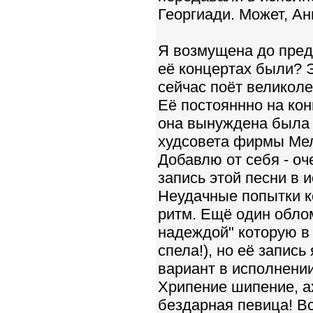
Георгиади. Может, А
Я возмущена до преде
её концертах были? Э
сейчас поёт великоле
Её постояннно на кон
она вынуждена была
худсовета фирмы Мел
Добавлю от себя - о
запись этой песни в 
Неудачные попытки к
ритм. Ещё один обло
надеждой" которую в
спела!), но её запис
вариант в исполнени
Хрипение шипение, а
бездарная певица! Вс