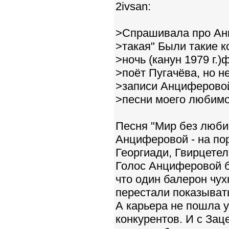
2ivsan:
>Спрашивала про Анци
>такая" Были такие 
>ночь (канун 1979 г.
>поёт Пугачёва, но н
>записи Анциферовой,
>песни моего любимо
Песня "Мир без люби
Анциферовой - на пор
Георгиади, Гвирцетели
Голос Анциферовой б
что один балерон чух
перестали показывать
А карьера не пошла у
конкурентов. И с Зац