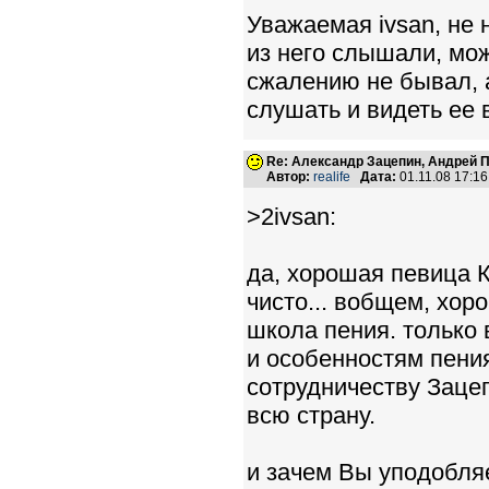
Уважаемая ivsan, не 
из него слышали, мож
сжалению не бывал, а
слушать и видеть ее 
Re: Александр Зацепин, Андрей П
Автор:
realife
Дата:
01.11.08 17:1
>2ivsan:
да, хорошая певица К
чисто... вобщем, хор
школа пения. только
и особенностям пени
сотрудничеству Зацеп
всю страну.
и зачем Вы уподобляе