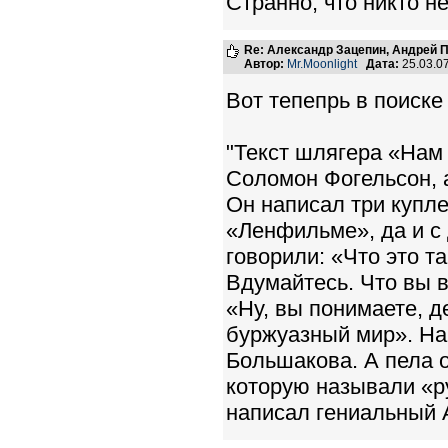
Странно, что никто н
Re: Александр Зацепин, Андрей П
Автор:
Mr.Moonlight
Дата:
25.03.0
Вот тепепрь в поиске
"Текст шлягера «Нам 
Соломон Фогельсон, 
Он написал три купле
«Ленфильме», да и с
говорили: «Что это 
Вдумайтесь. Что вы 
«Ну, вы понимаете, д
буржуазный мир». На
Большакова. А пела 
которую называли «р
написал гениальный 