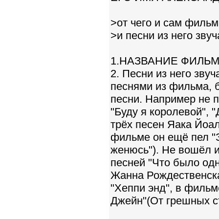
>от чего и сам фильм
>и песни из него зву
1.НАЗВАНИЕ ФИЛЬМ
2. Песни из него зву
песнями из фильма, б
песни. Например не 
"Буду я королевой", 
трёх песен Яака Йоа
фильме он ещё пел "З
женюсь"). Не вошёл и
песней "Что было од
Жанна Рождественска
"Хеппи энд", в фильм
Джейн"(От грешных ст