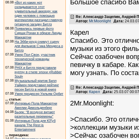
Большое спасибо Вам
08.08
«Вот из каких нот
складывается этот
удивительный аккорд»: как
один человек с помощью
Re: Александр Зацепин, Андрей П
математики разгадал главную
Автор:
Mr.Moonlight
Дата:
24.03.0
гитарную загадку Битлз
08.08
Появились первые фото
Карел
Сирши Ронан в образе Линды
Маккартни
Спасибо. Это отличн
07.08
На Эбби-роуд снимут сцену
для фильмов Сэма Мендеса о
музыки из этого филь
Битлз
07.08
Умер Пол Свон, участник
Сейчас озабочен вопр
технической команды
певичку в кабаре. Ка
Маккартни
07.08
PHIX и Битлз представили
могу узнать. По сост
куртку в стиле эпохи «Rubber
Soul»
07.08
Музыкальный критик Билл
Уаймен представил рейтинг
Re: Александр Зацепин, Андрей П
песен Битлз в новой книге
Автор:
Карел
Дата:
25.03.07 00:
07.08
Умер продюсер Уильям Орбит
... статьи:
2Mr.Moonlight:
07.08
Интервью Пола Маккартни
Амелии Димольденберг
04.08
Бьорк: “В воздухе витают
разительные перемены”
>Спасибо. Это отлич
01.08
Интервью Пола для ЮТуб
канала The Rest is
>коллекции музыки и
Entertainment
>Сейчас озабочен воп
... периодика:
14.07