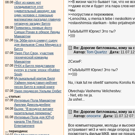
>>В жизни часто бывает так, что не вс
08.08
«Вот из каких нот
>>даже если и будет эта пара слов не
складывается этот
>мы
удивительный аккорд»: как
>>погрустим и переживем.
один человек с помощью
>Lenochka, u menia k tebe i neskolkim v
математики разгадал главную
>ostavshimsia starikam - tolko prijatnejshi
гитарную загадку Битлз
08.08
Появились первые фото
ГЫЫЫЫ!!!!! Юргис! Это ты?
Сирши Ронан в образе Линды
>))))
Маккартни
07.08
На Эбби-роуд снимут сцену
для фильмов Сэма Мендеса о
Re: Дорогие битломаны, кому за с
Битлз
Автор:
Tom Quartzz
Дата:
11.07.1
07.08
Умер Пол Свон, участник
технической команды
2СизиF:
Маккартни
07.08
PHIX и Битлз представили
>ГЫЫЫЫ!!!!! Юргис! Это ты?
куртку в стиле эпохи «Rubber
>>))))
Soul»
07.08
Музыкальный критик Билл
Nu, i kak tut ne otvetit' samomu Koroliu 
Уаймен представил рейтинг
песен Битлз в новой книге
07.08
Otvechaju Vashemu Velichestvu:
Умер продюсер Уильям Орбит
- Net, eto ne ja.
... статьи:
Ja ushel...
07.08
Интервью Пола Маккартни
Амелии Димольденберг
04.08
Бьорк: “В воздухе витают
Re: Дорогие битломаны, кому за с
разительные перемены”
Автор:
опосити
Дата:
11.07.12 07
01.08
Интервью Пола для ЮТуб
канала The Rest is
Все компьютерщики, молоды и высоком
Entertainment
устраивает мп3 и чего люди огород го
... периодика:
посмотреть фильм МКВ, мне не предла
14.07