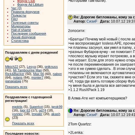
>которыми там были).
Форум Club
Форум Ad Libitum
Чат (0)
Правила форумов
Подкасты
Re: Дорогие битломаны, кому за с
FAQ
Автор:
СизиF
Дата:
10.07.12 19:
Полезные советы
Модераторы
Hall of shame
2опосити:
Последние сообщения
Архив форумов
>Братцы! Почему мой новый ( после ав
Статистика
>не воспроизводит losless APE, прочее
>и плагины засунул, как умел в папку.,
>разных Фубаров кучку - не помогае
Поздравляем с днем рождения!
>лослесс музыку играет потреково, а во
>не играет. Если для этого нужно откр
>и после переименования он заиграет,
Mikich22
(27),
Lesya
(36),
gniknuss
>это я не сумею сделать . В этом слу
(41),
Mr.Tambourine Man
(50),
>плагины не включаются аутоматичнск
Rick&Backer
(50),
Max 66
(60),
nabon
>участия? Если это так, скажите мне 
(64),
nolans
(64),
monter7
(66),
ganapataja
(75)
>И, тогда где взять готовую сборку Фуб
>у меня была и делала все автоматич
Показать всех
>1.1.2 RusXPack 1.19
Поздравляем с годовщиной
В Алма-Ате нет компьютерщиков?
регистрации!
egoktis
(5),
Superkot
(15),
igrok99
(16),
Igor 63
(17),
od74
(18),
Re: Дорогие битломаны, кому за с
уоллес
(18),
Impaler
(20),
akash
Автор:
СизиF
Дата:
10.07.12 19:
(23)
Показать всех
2Tom Quartzz:
>2Lenka:
Последние новости: