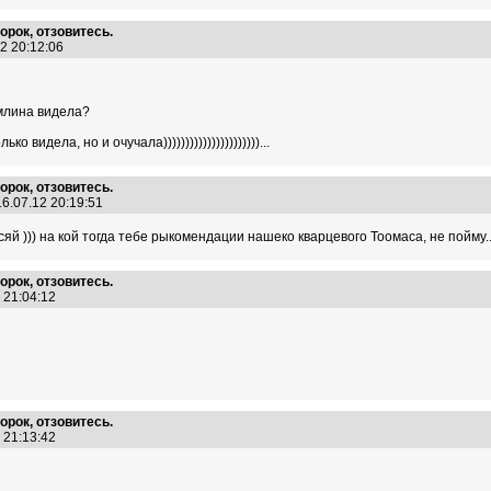
орок, отзовитесь.
12 20:12:06
емлина видела?
о видела, но и очучала))))))))))))))))))))))...
орок, отзовитесь.
6.07.12 20:19:51
исяй ))) на кой тогда тебе рыкомендации нашеко кварцевого Тоомаса, не пойму..
орок, отзовитесь.
2 21:04:12
орок, отзовитесь.
2 21:13:42