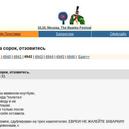
10.10. Москва. The Beatles Festival
Мр.Поустман
Барахолка
Оффлайн
ь
а сорок, отзовитесь
9
|
4940
|
4941
|
4942
|
4943
|
4944
|
4945
|
4946
|
Еще>>
орок, отзовитесь.
34:31
а мамином ноутбуке,
огда "полетел
оводу и не
лэшки.
о только после
 себе оставила
 компе, сдублирован на трех накопителях. ЕВРЕИ! НЕ ЖАЛЕЙТЕ ЗАВАРКИ!!!
евчонкам, с