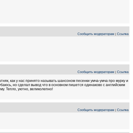
Сообщить модераторам
Ссылка
|
Сообщить модераторам
Ссылка
|
атняк, как у нас принято называть шансоном песенки умча-умча про мурку и
убаюсь, но сделал вывод что в основном пишется одинаково с английским
му. Тепло, уютно, великолепно!
Сообщить модераторам
Ссылка
|