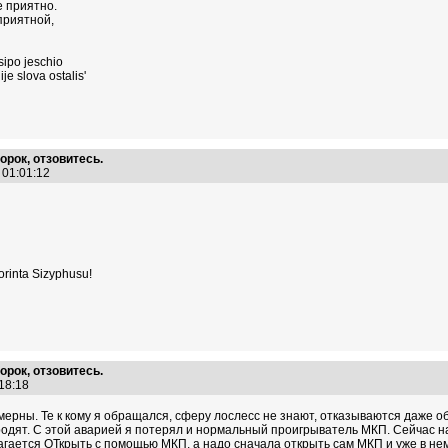
е приятно.
приятной,
sipo jeschio
je slova ostalis'
орок, отзовитесь.
2 01:01:12
Korinta Sizyphusu!
орок, отзовитесь.
:18:18
ерны. Те к кому я обращался, сферу лослесс не знают, отказываются даже об
родят. С этой аварией я потерял и нормальный проигрыватель МКП. Сейчас на
гается ОТкрыть с помощью МКП, а надо сначала открыть сам МКП и уже в нем