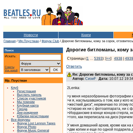
Новости
Книги
Главная
/
Мр.Поустман
/
Форум Club
/ Дорогие битломаны, кому за сорок, отзовитес
Дорогие битломаны, кому з
Поиск
Искать:
Страницы (
1
…
5393
): [
<<
]
4938
|
493
Ответить
Советы
Vox populi
Re: Дорогие битломаны, кому за с
Автор:
СизиF
Дата:
10.07.12 19:
Мр. Поустман
Клуб
2Lenka:
Регистрация
Выслать пароль
>у меня неразобранные фотографии н
Список участников
>и я, наслышавшись о том, как у кого к
Мы помним
>жесткий диск", нервничаю по этому п
Клубная карта
>стираю их ни с фотоаппарата, ни с ф
Города
Дни рождения
>Иорданские в конце концов стерла, н
Юбилеи регистрации
>того, как переписала на диск (причем
Все форумы
Форум Lost Lennon Tapes
У меня домашний архив, кроме как на
Форум Photo
>две копии и еще по одной подарила д
Форум Music General