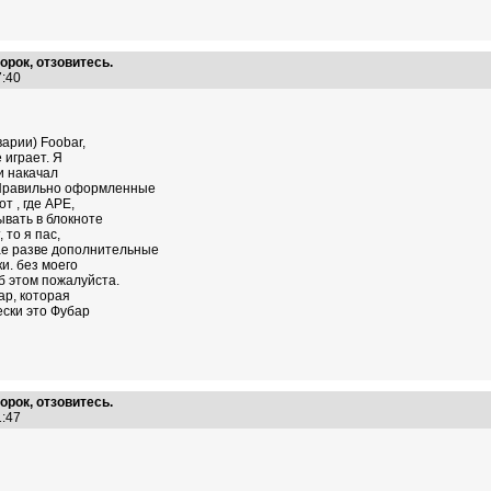
орок, отзовитесь.
37:40
арии) Foobar,
 играет. Я
 и накачал
т Правильно оформленные
т , где АРЕ,
ывать в блокноте
 то я пас,
чае разве дополнительные
и. без моего
об этом пожалуйста.
ар, которая
ески это Фубар
орок, отзовитесь.
41:47