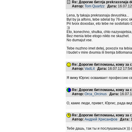
Re: Дорогие битлja prekrassnaja 
Автор:
Tom Quartzz
Дата:
16.07.1
Lena, ty takaja prekrasnaja devushka...
Byl by ja alfons, tebe sdelal by 76-proc s
Pri tvoix doxodax, eto tebe ne sostvlialo b
:))
Eto, konechno, shutka, chto nazyvajetsia
Bez menia tebe etogo nikto ne skazhet.
No dumajut vse.
Tebe nuzhno imet detej, poxozix na tebia, 
I budet v mire dvumia ili tremja bitloman
Re: Дорогие битломаны, кому за с
Автор:
VadLit
Дата:
16.07.12 17:5
Я вижу Юргис осваивает профессию свод
Re: Дорогие битломаны, кому за с
Автор:
Orca_Orcinus
Дата:
16.07.
О, какие люди, привет, Юргис, рада виде
Re: Дорогие битломаны, кому за с
Автор:
Андрей Хрисанфов
Дата:
1
Тебе дашь, так ты и послушаешься )))