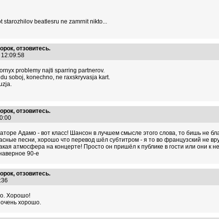
t starozhilov beatlesru ne zamrnit nikto...
орок, отзовитесь.
2 12:09:58
ornyx problemy najti sparring partnerov.
zhdu soboj, konechno, ne raxskryvasja kart.
uzja.
орок, отзовитесь.
00:00
аторе Адамо - вот класс! Шансон в лучшем смысле этого слова, то бишь не бл
асные песни, хорошо что перевод шёл субтитром - я то во французский не вр
акая атмосфера на концерте! Просто он пришёл к публике в гости или они к не
 наверное 90-е
орок, отзовитесь.
1:36
о. Хорошо!
 очень хорошо.