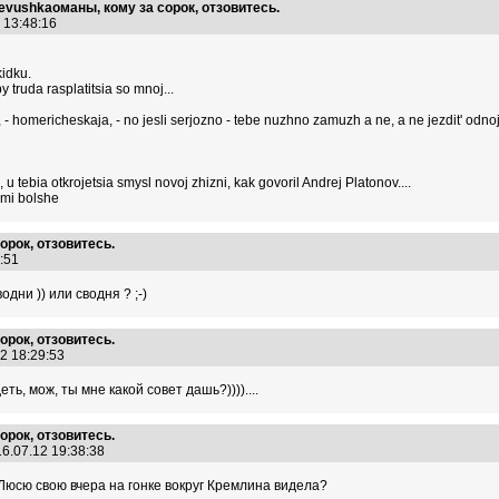
devushkaоманы, кому за сорок, отзовитесь.
2 13:48:16
kidku.
y truda rasplatitsia so mnoj...
, - homericheskaja, - no jesli serjozno - tebe nuzhno zamuzh a ne, a ne jezdit' o
u tebia otkrojetsia smysl novoj zhizni, kak govoril Andrej Platonov....
ami bolshe
орок, отзовитесь.
4:51
ни )) или сводня ? ;-)
орок, отзовитесь.
12 18:29:53
ть, мож, ты мне какой совет дашь?))))....
орок, отзовитесь.
6.07.12 19:38:38
 Люсю свою вчера на гонке вокруг Кремлина видела?