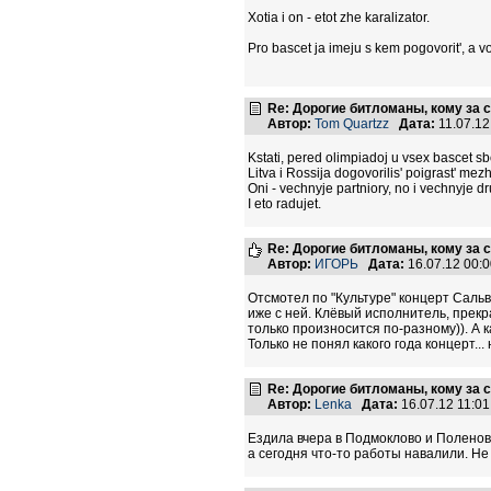
Xotia i on - etot zhe karalizator.
Pro bascet ja imeju s kem pogovorit', a vo
Re: Дорогие битломаны, кому за с
Автор:
Tom Quartzz
Дата:
11.07.1
Kstati, pered olimpiadoj u vsex bascet sb
Litva i Rossija dogovorilis' poigrast' me
Oni - vechnyje partniory, no i vechnyje dr
I eto radujet.
Re: Дорогие битломаны, кому за с
Автор:
ИГОРЬ
Дата:
16.07.12 00:
Отсмотел по "Культуре" концерт Сальв
иже с ней. Клёвый исполнитель, прекр
только произносится по-разному)). А к
Только не понял какого года концерт...
Re: Дорогие битломаны, кому за с
Автор:
Lenka
Дата:
16.07.12 11:0
Ездила вчера в Подмоклово и Поленов
а сегодня что-то работы навалили. Не