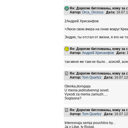
Re: Дорогие битломаны, кому за с
Автор:
Orca_Orcinus
Дата:
16.07.
2Андрей Хрисанфов:
>Люсю свою вчера на гонке вокруг Кр
Эндрю, ты отстал от жизни, я его не тольк
Re: Дорогие битломаны, кому за с
Автор:
Андрей Хрисанфов
Дата:
1
так меня же там не было... асисяй, ас
Re: Дорогие битломаны, кому за с
Автор:
Tom Quartzz
Дата:
16.07.1
Olenka,dorogaja
U menia jedinstvennyj sovet.
Vyxodi za menia zamuzh.....
Soglasna?
Re: Дорогие битломаны, кому за с
Автор:
Tom Quartzz
Дата:
16.07.1
Interesnaja semja pouchilos by...
Ja v Litve, ty Rossii.