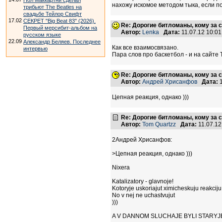
Пол Маккартни сделал
нахожу искомое методом тыка, если по
трибьют The Beatles на
свадьбе Тейлор Свифт
17.02
СЕКРЕТ "Big Beat 83" (2026).
Re: Дорогие битломаны, кому за с
Первый мерсибит-альбом на
Автор:
Lenka
Дата:
11.07.12 10:0
русском языке
22.09
Александр Беляев. Последнее
Как все взаимосвязано.
интервью
Пара слов про баскетбол - и на сайте 
Re: Дорогие битломаны, кому за с
Автор:
Андрей Хрисанфов
Дата:
1
Цепная реакция, однако )))
Re: Дорогие битломаны, кому за с
Автор:
Tom Quartzz
Дата:
11.07.1
2Андрей Хрисанфов:
>Цепная реакция, однако )))
Nixera
Katalizatory - glavnoje!
Kotoryje uskoriajut ximicheskuju reakciju
No v nej ne uchastvujut
)))
A V DANNOM SLUCHAJE BYLI STARYJE D