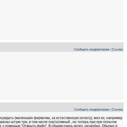
Сообщить модераторам
Ссылка
|
Сообщить модераторам
Ссылка
|
суждать (маленькая фирмочка, за естественную оплату), мол их, например
качал штуки три, в том числе портативный , но теперь при при попытке
, с помощью "Открыть файл". В общем очень долго, неудобно. Обычно я