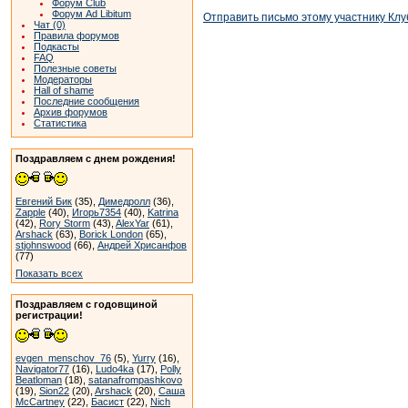
Форум Club
Форум Ad Libitum
Отправить письмо этому участнику Клу
Чат (0)
Правила форумов
Подкасты
FAQ
Полезные советы
Модераторы
Hall of shame
Последние сообщения
Архив форумов
Статистика
Поздравляем с днем рождения!
Евгений Бик
(35),
Димедролл
(36),
Zapple
(40),
Игорь7354
(40),
Katrina
(42),
Rory Storm
(43),
AlexYar
(61),
Arshack
(63),
Borick London
(65),
stjohnswood
(66),
Андрей Хрисанфов
(77)
Показать всех
Поздравляем с годовщиной
регистрации!
evgen_menschov_76
(5),
Yurry
(16),
Navigator77
(16),
Ludo4ka
(17),
Polly
Beatloman
(18),
satanafrompashkovo
(19),
Sion22
(20),
Arshack
(20),
Саша
McCartney
(22),
Басист
(22),
Nich