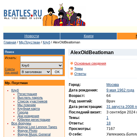
Новости
Книги
Главная
/
Мр.Поустман
/
Клуб
/ AlexOldBeatloman
AlexOldBeatloman
Поиск
Искать:
Основные сведения
Темы
Советы
Vox populi
Ответы
Мр. Поустман
Город:
Москва
Дата рождения:
9 мая 1962 года
Клуб
Регистрация
Возраст:
64
Выслать пароль
Род занятий:
Врач
Список участников
Мы помним
Дата регистрации:
31 августа 2008 
Клубная карта
Последний визит:
3 сентября 2024 
Города
Дни рождения
Темы:
1
Юбилеи регистрации
Ответы:
18
Все форумы
Форум Lost Lennon Tapes
Просмотры:
7167
Форум Photo
О себе:
Увлекаюсь Битла
Форум Music General