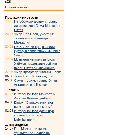
(22)
Показать всех
Последние новости:
23:13
На Эбби-роуд снимут сцену
для фильмов Сэма Мендеса о
Битлз
23:07
Умер Пол Свон, участник
технической команды
Маккартни
23:01
PHIX и Битлз представили
куртку в стиле эпохи «Rubber
Soul»
22:54
Музыкальный критик Билл
Уаймен представил рейтинг
песен Битлз в новой книге
22:48
Умер продюсер Уильям Орбит
06.08
`Revolver`: 60 лет спустя
05.08
Скульптурную группу Битлз
установили в Томске
... статьи:
07.08
Интервью Пола Маккартни
Амелии Димольденберг
04.08
Бьорк: “В воздухе витают
разительные перемены”
01.08
Интервью Пола для ЮТуб
канала The Rest is
Entertainment
... периодика:
14.07
Пол Маккартни сделал
трибьют The Beatles на