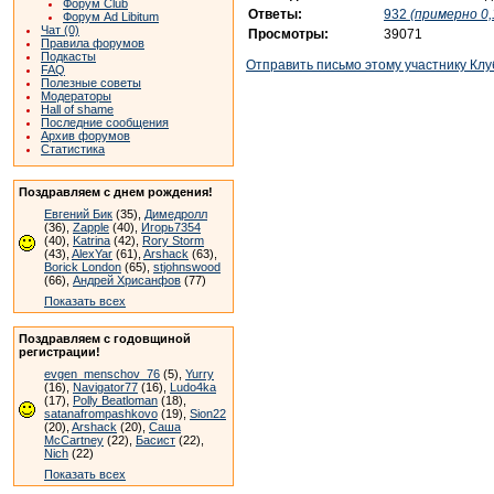
Форум Club
Ответы:
932
(примерно 0,
Форум Ad Libitum
Чат (0)
Просмотры:
39071
Правила форумов
Подкасты
Отправить письмо этому участнику Клу
FAQ
Полезные советы
Модераторы
Hall of shame
Последние сообщения
Архив форумов
Статистика
Поздравляем с днем рождения!
Евгений Бик
(35),
Димедролл
(36),
Zapple
(40),
Игорь7354
(40),
Katrina
(42),
Rory Storm
(43),
AlexYar
(61),
Arshack
(63),
Borick London
(65),
stjohnswood
(66),
Андрей Хрисанфов
(77)
Показать всех
Поздравляем с годовщиной
регистрации!
evgen_menschov_76
(5),
Yurry
(16),
Navigator77
(16),
Ludo4ka
(17),
Polly Beatloman
(18),
satanafrompashkovo
(19),
Sion22
(20),
Arshack
(20),
Саша
McCartney
(22),
Басист
(22),
Nich
(22)
Показать всех