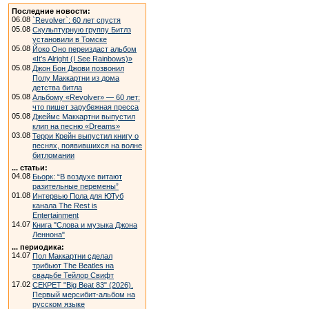
Последние новости:
06.08
`Revolver`: 60 лет спустя
05.08
Скульптурную группу Битлз
установили в Томске
05.08
Йоко Оно переиздаст альбом
«It’s Alright (I See Rainbows)»
05.08
Джон Бон Джови позвонил
Полу Маккартни из дома
детства битла
05.08
Альбому «Revolver» — 60 лет:
что пишет зарубежная пресса
05.08
Джеймс Маккартни выпустил
клип на песню «Dreams»
03.08
Терри Крейн выпустил книгу о
песнях, появившихся на волне
битломании
... статьи:
04.08
Бьорк: “В воздухе витают
разительные перемены”
01.08
Интервью Пола для ЮТуб
канала The Rest is
Entertainment
14.07
Книга "Слова и музыка Джона
Леннона"
... периодика:
14.07
Пол Маккартни сделал
трибьют The Beatles на
свадьбе Тейлор Свифт
17.02
СЕКРЕТ "Big Beat 83" (2026).
Первый мерсибит-альбом на
русском языке