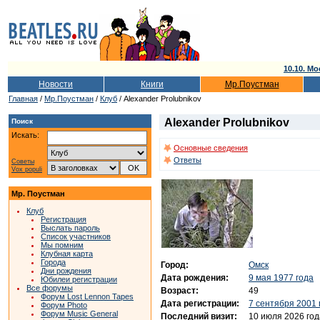
10.10. Мо
Новости
Книги
Мр.Поустман
Главная
/
Мр.Поустман
/
Клуб
/ Alexander Prolubnikov
Alexander Prolubnikov
Поиск
Искать:
Основные сведения
Ответы
Советы
Vox populi
Мр. Поустман
Клуб
Регистрация
Выслать пароль
Список участников
Мы помним
Клубная карта
Города
Город:
Омск
Дни рождения
Дата рождения:
9 мая 1977 года
Юбилеи регистрации
Все форумы
Возраст:
49
Форум Lost Lennon Tapes
Дата регистрации:
7 сентября 2001 
Форум Photo
Форум Music General
Последний визит:
10 июля 2026 год