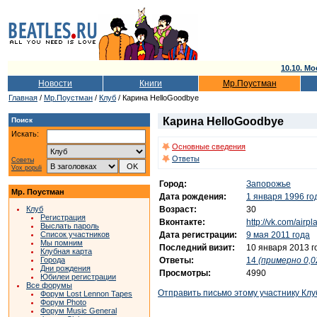
10.10. Мо
Новости
Книги
Мр.Поустман
Главная
/
Мр.Поустман
/
Клуб
/ Карина HelloGoodbye
Карина HelloGoodbye
Поиск
Искать:
Основные сведения
Ответы
Советы
Vox populi
Город:
Запорожье
Мр. Поустман
Дата рождения:
1 января 1996 го
Возраст:
30
Клуб
Регистрация
Вконтакте:
http://vk.com/air
Выслать пароль
Дата регистрации:
9 мая 2011 года
Список участников
Мы помним
Последний визит:
10 января 2013 г
Клубная карта
Ответы:
14
(примерно 0,0
Города
Дни рождения
Просмотры:
4990
Юбилеи регистрации
Все форумы
Отправить письмо этому участнику Клу
Форум Lost Lennon Tapes
Форум Photo
Форум Music General