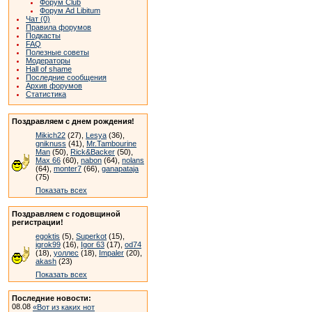
Форум Club
Форум Ad Libitum
Чат (0)
Правила форумов
Подкасты
FAQ
Полезные советы
Модераторы
Hall of shame
Последние сообщения
Архив форумов
Статистика
Поздравляем с днем рождения!
Mikich22
(27),
Lesya
(36),
gniknuss
(41),
Mr.Tambourine
Man
(50),
Rick&Backer
(50),
Max 66
(60),
nabon
(64),
nolans
(64),
monter7
(66),
ganapataja
(75)
Показать всех
Поздравляем с годовщиной
регистрации!
egoktis
(5),
Superkot
(15),
igrok99
(16),
Igor 63
(17),
od74
(18),
уоллес
(18),
Impaler
(20),
akash
(23)
Показать всех
Последние новости:
08.08
«Вот из каких нот