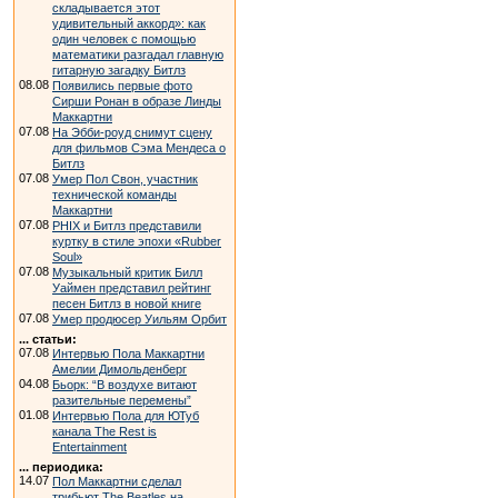
складывается этот
удивительный аккорд»: как
один человек с помощью
математики разгадал главную
гитарную загадку Битлз
08.08
Появились первые фото
Сирши Ронан в образе Линды
Маккартни
07.08
На Эбби-роуд снимут сцену
для фильмов Сэма Мендеса о
Битлз
07.08
Умер Пол Свон, участник
технической команды
Маккартни
07.08
PHIX и Битлз представили
куртку в стиле эпохи «Rubber
Soul»
07.08
Музыкальный критик Билл
Уаймен представил рейтинг
песен Битлз в новой книге
07.08
Умер продюсер Уильям Орбит
... статьи:
07.08
Интервью Пола Маккартни
Амелии Димольденберг
04.08
Бьорк: “В воздухе витают
разительные перемены”
01.08
Интервью Пола для ЮТуб
канала The Rest is
Entertainment
... периодика:
14.07
Пол Маккартни сделал
трибьют The Beatles на