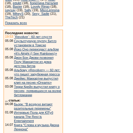
(18),
edulet
(18),
Корепина Наталия
(18),
Baster
(18),
Lovely Ringo
(18),
saysay
(19),
Salty
(19),
MissLennona
(19),
MiheyS
(20),
Sexy_Sadie
(21),
TheTech
(21)
Показать всех
Последние новости:
19:53
`Revolver`: 60 лет спустя
05.08
Скульптурную группу Битлз
установили в Томске
05.08
Йоко Оно переиздаст альбом
«It’s Alright (I See Rainbows)»
05.08
Джон Бон Джови позвонил
Полу Маккартни из дома
детства битла
05.08
Альбому «Revolver» — 60 лет:
что пишет зарубежная пресса
05.08
Джеймс Маккартни выпустил
клип на песню «Dreams»
03.08
Терри Крейн выпустил книгу о
песнях, появившихся на волне
битломании
... статьи:
04.08
Бьорк: “В воздухе витают
разительные перемены”
01.08
Интервью Пола для ЮТуб
канала The Rest is
Entertainment
14.07
Книга "Слова и музыка Джона
Леннона"