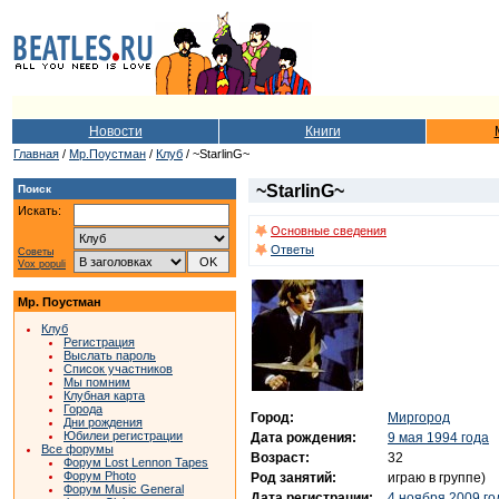
Новости
Книги
Главная
/
Мр.Поустман
/
Клуб
/ ~StarlinG~
~StarlinG~
Поиск
Искать:
Основные сведения
Ответы
Советы
Vox populi
Мр. Поустман
Клуб
Регистрация
Выслать пароль
Список участников
Мы помним
Клубная карта
Города
Город:
Миргород
Дни рождения
Юбилеи регистрации
Дата рождения:
9 мая 1994 года
Все форумы
Возраст:
32
Форум Lost Lennon Tapes
Форум Photo
Род занятий:
играю в группе)
Форум Music General
Дата регистрации:
4 ноября 2009 го