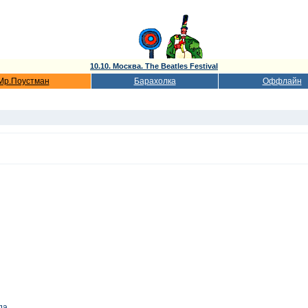
10.10. Москва. The Beatles Festival
Мр.Поустман
Барахолка
Оффлайн
да