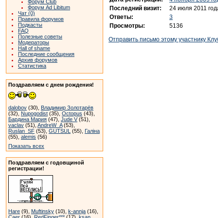
Форум Club
Форум Ad Libitum
Последний визит:
24 июля 2011 год
Чат (0)
Ответы:
3
Правила форумов
Подкасты
Просмотры:
5136
FAQ
Полезные советы
Отправить письмо этому участнику Клу
Модераторы
Hall of shame
Последние сообщения
Архив форумов
Статистика
Поздравляем с днем рождения!
dalobov
(30),
Владимир Золотарёв
(32),
Nupogodist
(35),
Octopus
(43),
Бардина Мария
(47),
Jude V
(51),
vaclav
(51),
AndreW_A
(53),
Ruslan_SF
(53),
GUTSUL
(55),
Галіна
(55),
alemis
(56)
Показать всех
Поздравляем с годовщиной
регистрации!
Hare
(9),
Muftinsky
(10),
k-annja
(16),
Caer
(16),
RedFinger***
(17),
ksan