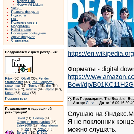
Форум Club
Форум Ad Libitum
Чат (0)
Правила форумов
Подкасты
FAQ
Полезные советы
Модераторы
Hall of shame
Последние сообщения
Архив форумов
Статистика
https://en.wikipedia.
Поздравляем с днем рождения!
Форматы - digital down
https://www.amazon.co
Ritok
(30),
Olya8
(35),
Fender
Stratocaster
(37),
Phil - Гордость
Bowl/dp/B01KC11H2G/r
галактики
(37),
Tonny
(45),
drc
(54),
Kravcov
(62),
oldwise
(64),
alpato
(67),
Kosta
(68),
zaka
(72)
Показать всех
Re: Переиздание The Beatles - Beat
Автор:
Corvin
Дата:
16.09.16 20:
Поздравляем с годовщиной
Слушаю на Яндекс.Му
регистрации!
Snied
(11),
Borkop
(14),
Я не поклонник конце
Octopus_from_garden
(15),
2alex2008
(17),
Magnateron
можно слушать.
(19),
Me
(19),
abt52
(19),
Seralvin
(19),
DISCO