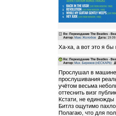
Re: Переиздание The Beatles - Beat
Автор:
Макс Жолобов
Дата:
19.09
Ха-ха, а вот это я бы
Re: Переиздание The Beatles - Beat
Автор:
Mux. Бирюков (nECKAPb)
Д
Прослушал в машине. 
прослушивания реаль
учётом весьма небол
оттеснить визг публи
Кстати, не единожды 
Битлз ощутимо пахло
Полагаю, что для по