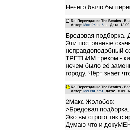
Нечего было бы пере
Re: Переиздание The Beatles - Beat
Автор:
Макс Жолобов
Дата:
18.09
Бредовая подборка. Д
Эти постоянные скачк
неправдоподобный сет
ТРЕТЬИМ треком - ки
нечем было её замени
городу. Чёрт знает ч
Re: Переиздание The Beatles - Beat
Автор:
McLenHarSt
Дата:
18.09.1
2Макс Жолобов:
>Бредовая подборка..
Эко вы строго так с 
Думаю что и докуМЕН