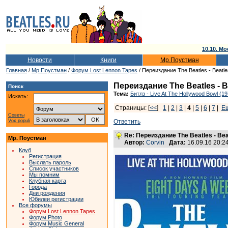
10.10. Мо
Новости
Книги
Мр.Поустман
Главная
/
Мр.Поустман
/
Форум Lost Lennon Tapes
/ Переиздание The Beatles - Beatles
Переиздание The Beatles - Be
Поиск
Тема:
Битлз - Live At The Hollywood Bowl (1
Искать:
Страницы: [
<<
]
1
|
2
|
3
|
4
|
5
|
6
|
7
|
Е
Советы
Vox populi
Ответить
Re: Переиздание The Beatles - Beat
Мр. Поустман
Автор:
Corvin
Дата:
16.09.16 20:
Клуб
Регистрация
Выслать пароль
Список участников
Мы помним
Клубная карта
Города
Дни рождения
Юбилеи регистрации
Все форумы
Форум Lost Lennon Tapes
Форум Photo
Форум Music General