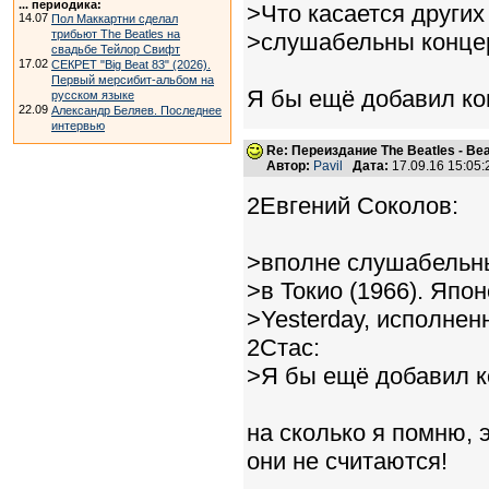
... периодика:
>Что касается других
14.07
Пол Маккартни сделал
трибьют The Beatles на
>слушабельны концерт
свадьбе Тейлор Свифт
17.02
СЕКРЕТ "Big Beat 83" (2026).
Первый мерсибит-альбом на
Я бы ещё добавил кон
русском языке
22.09
Александр Беляев. Последнее
интервью
Re: Переиздание The Beatles - Beat
Автор:
Pavil
Дата:
17.09.16 15:05
2Евгений Соколов:
>вполне слушабельны
>в Токио (1966). Япо
>Yesterday, исполнен
2Стас:
>Я бы ещё добавил ко
на сколько я помню, 
они не считаются!