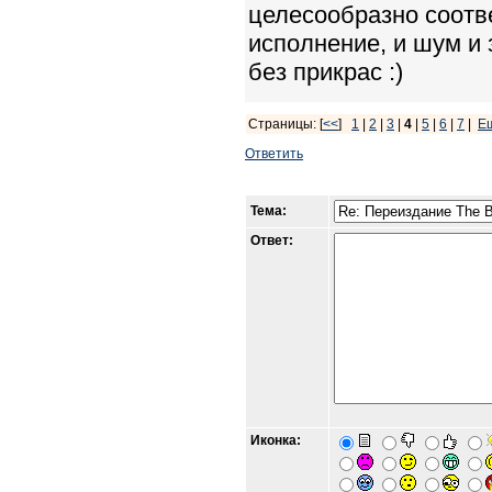
целесообразно соотв
исполнение, и шум и 
без прикрас :)
Страницы: [
<<
]
1
|
2
|
3
|
4
|
5
|
6
|
7
|
Е
Ответить
Тема:
Ответ:
Иконка: