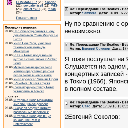
COMMANDER
(20),
Sandjar
(22),
sexuality itself
(22),
WKH
(23),
one of YOU
(24),
Yutan
Re: Переиздание The Beatles - Beat
(24)
Автор:
Sambora
Дата:
16.09.16 2
Показать всех
Ну по сравнению с о
Последние новости:
невозможно.
07.08
На Эбби-роуд снимут сцену
для фильмов Сэма Мендеса о
Битлз
07.08
Умер Пол Свон, участник
Re: Переиздание The Beatles - Beat
технической команды
Автор:
Евгений Соколов
Дата:
17.
Маккартни
07.08
PHIX и Битлз представили
Я тоже послушал на 
куртку в стиле эпохи «Rubber
Soul»
Слушается на одном д
07.08
Музыкальный критик Билл
Уаймен представил рейтинг
концертных записей 
песен Битлз в новой книге
07.08
Умер продюсер Уильям Орбит
в Токио (1966). Япон
06.08
`Revolver`: 60 лет спустя
05.08
в полном составе.
Скульптурную группу Битлз
установили в Томске
... статьи:
07.08
Интервью Пола Маккартни
Re: Переиздание The Beatles - Beat
Амелии Димольденберг
Автор:
Стас
Дата:
17.09.16 13:0
04.08
Бьорк: “В воздухе витают
разительные перемены”
2Евгений Соколов:
01.08
Интервью Пола для ЮТуб
канала The Rest is
Entertainment