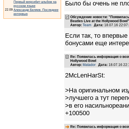
Было бы очень не пл
Первый мерсибит-альбом на
русском языке
22.09
Александр Беляев. Последнее
интервью
Обсуждение новости: "Появилась
Beatles Live at the Hollywood Bowl
Автор:
Team
Дата:
18.07.16 22:0
Если так, то впервые
бонусами еще интере
Re: Появилась информация о возмо
Hollywood Bowl
Автор:
Matador
Дата:
18.07.16 22
2McLenHarSt:
>На оригинальном из
>лучшего а тут переп
>в его насильнореан
+100500
Re: Появилась информация о возмо