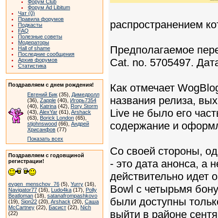
Форум Club
Форум Ad Libitum
Чат (0)
Правила форумов
распространением кот
Подкасты
FAQ
Полезные советы
Модераторы
Предполагаемое переи
Hall of shame
Последние сообщения
Cat. no. 5705497. Да
Архив форумов
Статистика
Поздравляем с днем рождения!
Как отмечает WogBlog
Евгений Бик
(35),
Димедролл
названия релиза, вых
(36),
Zapple
(40),
Игорь7354
(40),
Katrina
(42),
Rory Storm
Live не было его част
(43),
AlexYar
(61),
Arshack
(63),
Borick London
(65),
содержание и оформл
stjohnswood
(66),
Андрей
Хрисанфов
(77)
Показать всех
Со своей стороны, од
Поздравляем с годовщиной
- это дата анонса, а 
регистрации!
действительно идет 
evgen_menschov_76
(5),
Yurry
(16),
Bowl с четырьмя бону
Navigator77
(16),
Ludo4ka
(17),
Polly
Beatloman
(18),
satanafrompashkovo
были доступны только
(19),
Sion22
(20),
Arshack
(20),
Саша
McCartney
(22),
Басист
(22),
Nich
выйти в районе сентя
(22)