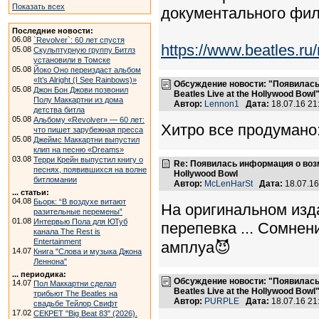
Показать всех
документального фил
Последние новости:
06.08
`Revolver`: 60 лет спустя
https://www.beatles.
05.08
Скульптурную группу Битлз
установили в Томске
05.08
Йоко Оно переиздаст альбом
«It’s Alright (I See Rainbows)»
Обсуждение новости: "Появилась
05.08
Джон Бон Джови позвонил
Beatles Live at the Hollywood Bowl
Полу Маккартни из дома
Автор:
Lennon1
Дата:
18.07.16 2
детства битла
05.08
Альбому «Revolver» — 60 лет:
Хитро все продумано:
что пишет зарубежная пресса
05.08
Джеймс Маккартни выпустил
клип на песню «Dreams»
03.08
Терри Крейн выпустил книгу о
Re: Появилась информация о возмо
песнях, появившихся на волне
Hollywood Bowl
битломании
Автор:
McLenHarSt
Дата:
18.07.1
... статьи:
04.08
Бьорк: “В воздухе витают
На оригинальном изда
разительные перемены”
01.08
Интервью Пола для ЮТуб
перепевка ... Сомне
канала The Rest is
Entertainment
амплуа😈
14.07
Книга "Слова и музыка Джона
Леннона"
... периодика:
Обсуждение новости: "Появилась
14.07
Пол Маккартни сделал
Beatles Live at the Hollywood Bowl
трибьют The Beatles на
Автор:
PURPLE
Дата:
18.07.16 2
свадьбе Тейлор Свифт
17.02
СЕКРЕТ "Big Beat 83" (2026).