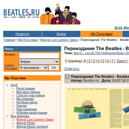
10.10. Мо
Новости
Книги
Мр.Поустман
Главная
/
Мр.Поустман
/
Форум Lost Lennon Tapes
/ Переиздание The Beatles - Beatles
Переиздание The Beatles - Be
Поиск
Тема:
Битлз - Live At The Hollywood Bowl (1
Искать:
Страницы:
1
|
2
|
3
|
4
|
5
|
6
|
7
|
Еще>>
Советы
Vox populi
Ответить
Переиздание The Beatles - Beatles 
Мр. Поустман
Автор:
Beatles.ru
Дата:
18.07.16 2
Клуб
Регистрация
Выслать пароль
Список участников
Мы помним
Клубная карта
Города
Дни рождения
Юбилеи регистрации
Все форумы
Форум Lost Lennon Tapes
Форум Photo
Форум Music General