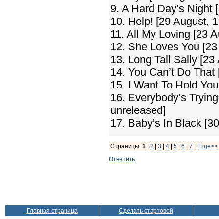
9. A Hard Day’s Night 
10. Help! [29 August, 
11. All My Loving [23 
12. She Loves You [23
13. Long Tall Sally [23
14. You Can’t Do That 
15. I Want To Hold You
16. Everybody’s Trying
unreleased]
17. Baby’s In Black [3
Страницы:
1
|
2
|
3
|
4
|
5
|
6
|
7
|
Еще>>
Ответить
Главная страница
Сделать стартовой