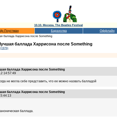
10.10. Москва. The Beatles Festival
Мр.Поустман
Барахолка
Оффлайн
шая баллада Харрисона после Something
 Лучшая баллада Харрисона после Something
 (1976)
учшая баллада Харрисона после Something
12 14:57:49
когда не могла себе представить, что ее можно назвать балладой
учшая баллада Харрисона после Something
 15:44:13
каноническая баллада.