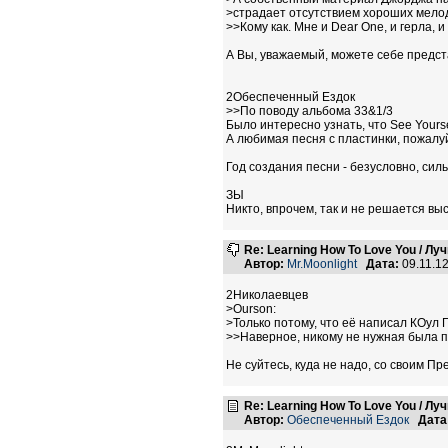
>страдает отсутствием хороших мело
>>Кому как. Мне и Dear One, и герла, и
А Вы, уважаемый, можете себе предст
2Обеспеченный Ездок
>>По поводу альбома 33&1/3
Было интересно узнать, что See Yours
А любимая песня с пластинки, пожалуй, 
Год создания песни - безусловно, сил
ЗЫ
Никто, впрочем, так и не решается вы
Re: Learning How To Love You / Л
Автор:
Mr.Moonlight
Дата:
09.11.1
2Николаевцев
>Ourson:
>Только потому, что её написал КОул
>>Наверное, никому не нужная была п
Не суйтесь, куда не надо, со своим Пре
Re: Learning How To Love You / Л
Автор:
Обеспеченный Ездок
Дата