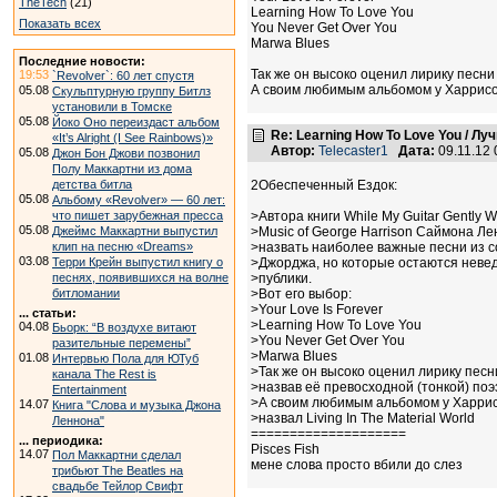
TheTech
(21)
Learning How To Love You
Показать всех
You Never Get Over You
Marwa Blues
Последние новости:
Так же он высоко оценил лирику песни 
19:53
`Revolver`: 60 лет спустя
А своим любимым альбомом у Харрисона
05.08
Скульптурную группу Битлз
установили в Томске
05.08
Йоко Оно переиздаст альбом
Re: Learning How To Love You / Л
«It’s Alright (I See Rainbows)»
Автор:
Telecaster1
Дата:
09.11.12
05.08
Джон Бон Джови позвонил
Полу Маккартни из дома
детства битла
2Обеспеченный Ездок:
05.08
Альбому «Revolver» — 60 лет:
что пишет зарубежная пресса
>Автора книги While My Guitar Gently 
05.08
Джеймс Маккартни выпустил
>Music of George Harrison Саймона Ле
клип на песню «Dreams»
>назвать наиболее важные песни из с
03.08
Терри Крейн выпустил книгу о
>Джорджа, но которые остаются неве
песнях, появившихся на волне
>публики.
битломании
>Вот его выбор:
>Your Love Is Forever
... статьи:
>Learning How To Love You
04.08
Бьорк: “В воздухе витают
>You Never Get Over You
разительные перемены”
>Marwa Blues
01.08
Интервью Пола для ЮТуб
>Так же он высоко оценил лирику песни
канала The Rest is
>назвав её превосходной (тонкой) поэ
Entertainment
>А своим любимым альбомом у Харри
14.07
Книга "Слова и музыка Джона
>назвал Living In The Material World
Леннона"
====================
... периодика:
Pisces Fish
14.07
Пол Маккартни сделал
мене слова просто вбили до слез
трибьют The Beatles на
свадьбе Тейлор Свифт