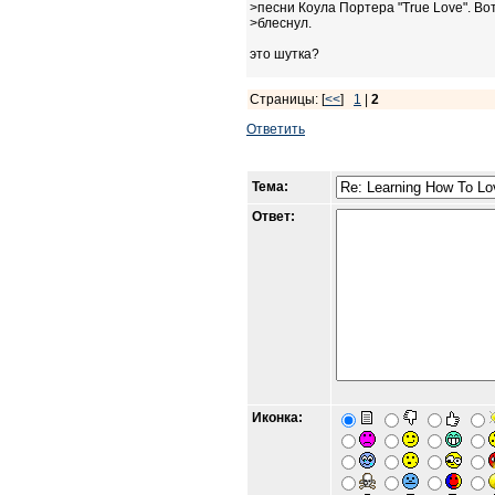
>песни Коула Портера "True Love". Во
>блеснул.
это шутка?
Страницы: [
<<
]
1
|
2
Ответить
Тема:
Ответ:
Иконка: