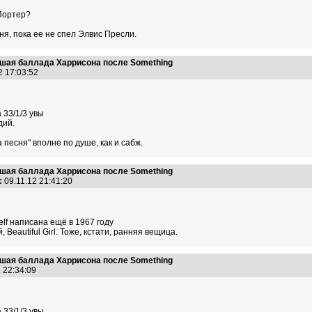
 Портер?
я, пока ее не спел Элвис Пресли.
учшая баллада Харрисона после Something
2 17:03:52
33/1/3 увы
дий.
та песня" вполне по душе, как и сабж.
учшая баллада Харрисона после Something
:
09.11.12 21:41:20
elf написана ещё в 1967 году
Beautiful Girl. Тоже, кстати, ранняя вещица.
учшая баллада Харрисона после Something
2 22:34:09
33/1/3 увы