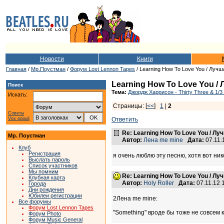
Новости
Книги
Главная
/
Мр.Поустман
/
Форум Lost Lennon Tapes
/ Learning How To Love You / Луч
Learning How To Love You /
Поиск
Тема:
Джордж Харрисон - Thirty Three & 1/3
Искать:
Страницы: [
<<
]
1
|
2
Советы
Vox populi
Ответить
Re: Learning How To Love You / Л
Мр. Поустман
Автор:
Лена me mine
Дата:
07.11.
Клуб
Регистрация
я очень люблю эту песню, хотя вот ни
Выслать пароль
Список участников
Мы помним
Re: Learning How To Love You / Л
Клубная карта
Автор:
Holy Roller
Дата:
07.11.12
Города
Дни рождения
Юбилеи регистрации
2Лена me mine:
Все форумы
Форум Lost Lennon Tapes
"Something" вроде бы тоже не совсем 
Форум Photo
Форум Music General