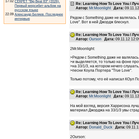
17.02
СЕКРЕТ "Big Beat 83" (2026).
Re: Learning How To Love You / Л
Первый мерсибит-альбом на
Автор:
Mr.Moonlight
Дата:
09.11.1
русском языке
22.09
Александр Беляев. Последнее
Рядом с Something даже не валялась. 
интервью
Love". Вот в ней Джордж блеснул.
Re: Learning How To Love You / Л
Автор:
Ourson
Дата:
09.11.12 12:
2Mr.Moonlight:
>Рядом с Something даже не валялась
>и выделяется, то только на фоне п
>на 33/1/3, на котором нечего слушать
>песни Коула Портера "True Love".
Только потому, что её написал КОул П
Re: Learning How To Love You / Л
Автор:
Mr.Moonlight
Дата:
09.11.1
На мой взгляд, версия Харрисона луч
материал Джорджа на 33/1/3 увы стр
Re: Learning How To Love You / Л
Автор:
Donald_Duck
Дата:
09.11.
2Ourson: