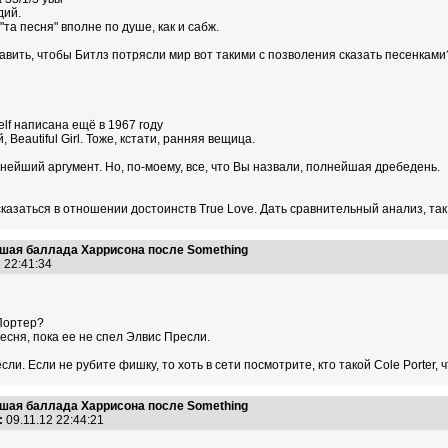
дий.
 "та песня" вполне по душе, как и сабж.
авить, чтобы Битлз потрясли мир вот такими с позволения сказать песенками
elf написана ещё в 1967 году
Beautiful Girl. Тоже, кстати, ранняя вещица.
ьнейший аргумент. Но, по-моему, все, что Вы назвали, полнейшая дребедень.
сказаться в отношении достоинств True Love. Дать сравнительный анализ, так 
учшая баллада Харрисона после Something
2 22:41:34
 Портер?
есня, пока ее не спел Элвис Пресли.
сли. Если не рубите фишку, то хоть в сети посмотрите, кто такой Cole Porter, ч
учшая баллада Харрисона после Something
:
09.11.12 22:44:21