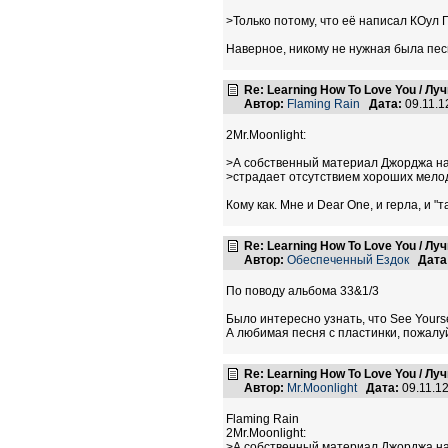
>Только потому, что её написал КОул
Наверное, никому не нужная была песн
Re: Learning How To Love You / Л
Автор:
Flaming Rain
Дата:
09.11.1
2Mr.Moonlight:
>А собственный материал Джорджа на 
>страдает отсутствием хороших мело
Кому как. Мне и Dear One, и герла, и "
Re: Learning How To Love You / Л
Автор:
Обеспеченный Ездок
Дата
По поводу альбома 33&1/3
Было интересно узнать, что See Yours
А любимая песня с пластинки, пожалуй, 
Re: Learning How To Love You / Л
Автор:
Mr.Moonlight
Дата:
09.11.1
Flaming Rain
2Mr.Moonlight:
>А собственный материал Джорджа на 