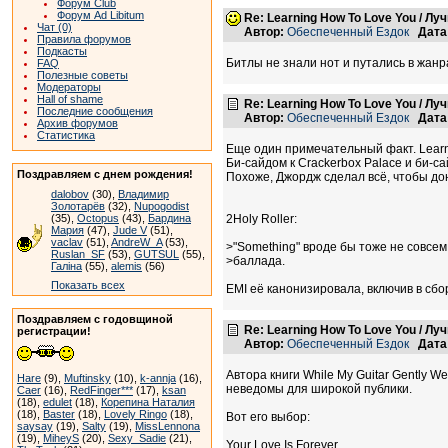
Форум Club
Форум Ad Libitum
Re: Learning How To Love You / Л
Чат (0)
Автор:
Обеспеченный Ездок
Дата
Правила форумов
Подкасты
Битлы не знали нот и путались в жанра
FAQ
Полезные советы
Модераторы
Hall of shame
Re: Learning How To Love You / Л
Последние сообщения
Автор:
Обеспеченный Ездок
Дата
Архив форумов
Статистика
Еще один примечательный факт. Learn
Би-сайдом к Crackerbox Palace и би-с
Поздравляем с днем рождения!
Похоже, Джордж сделал всё, чтобы до
dalobov
(30),
Владимир
Золотарёв
(32),
Nupogodist
(35),
Octopus
(43),
Бардина
2Holy Roller:
Мария
(47),
Jude V
(51),
vaclav
(51),
AndreW_A
(53),
>"Something" вроде бы тоже не совсем
Ruslan_SF
(53),
GUTSUL
(55),
>баллада.
Галіна
(55),
alemis
(56)
Показать всех
EMI её канонизировала, включив в сбор
Поздравляем с годовщиной
Re: Learning How To Love You / Л
регистрации!
Автор:
Обеспеченный Ездок
Дата
Автора книги While My Guitar Gently 
Hare
(9),
Muftinsky
(10),
k-annja
(16),
неведомы для широкой публики.
Caer
(16),
RedFinger***
(17),
ksan
(18),
edulet
(18),
Корепина Наталия
(18),
Baster
(18),
Lovely Ringo
(18),
Вот его выбор:
saysay
(19),
Salty
(19),
MissLennona
(19),
MiheyS
(20),
Sexy_Sadie
(21),
Your Love Is Forever