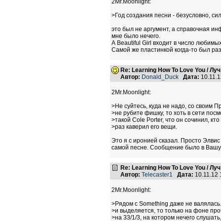
2Mr.Moonlight:
>Год создания песни - безусловно, си
это был не аргумент, а справочная и
мне было нечего.
А Beautiful Girl входит в число любим
Самой же пластинкой когда-то был раз
Re: Learning How To Love You / Л
Автор:
Donald_Duck
Дата:
10.11.
2Mr.Moonlight:
>Не суйтесь, куда не надо, со своим П
>не рубите фишку, то хоть в сети посм
>такой Cole Porter, что он сочинил, кто
>раз каверил его вещи.
Это я с иронией сказал. Просто Элвис
самой песне. Сообщение было в Вашу
Re: Learning How To Love You / Л
Автор:
Telecaster1
Дата:
10.11.12
2Mr.Moonlight:
>Рядом с Something даже не валялась
>и выделяется, то только на фоне п
>на 33/1/3, на котором нечего слушать