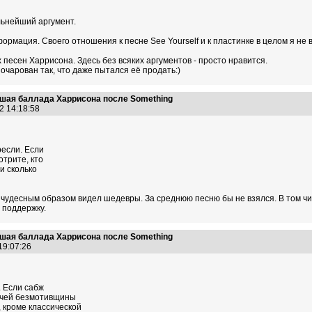
льнейший аргумент.
нформация. Своего отношения к песне See Yourself и к пластинке в целом я 
ых песен Харрисона. Здесь без всяких аргументов - просто нравится.
очарован так, что даже пытался её продать:)
учшая баллада Харрисона после Something
12 14:18:58
ресли. Если
отрите, кто
 и сколько
 чудесным образом видел шедевры. За среднюю песню бы не взялся. В том числ
 поддержку.
учшая баллада Харрисона после Something
 19:07:26
. Если сабж
рочей безмотивщины
, кроме классической