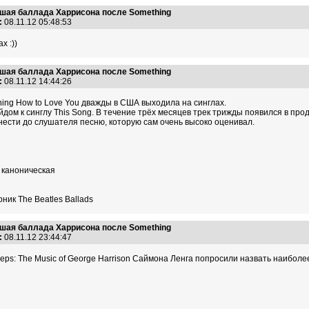
учшая баллада Харрисона после Something
:
08.11.12 05:48:53
х :))
учшая баллада Харрисона после Something
:
08.11.12 14:44:26
ing How to Love You дважды в США выходила на синглах.
айдом к синглу This Song. В течение трёх месяцев трек трижды появился в про
нести до слушателя песню, которую сам очень высоко оценивал.
 каноническая
ник The Beatles Ballads
учшая баллада Харрисона после Something
:
08.11.12 23:44:47
Weeps: The Music of George Harrison Саймона Ленга попросили назвать наибол