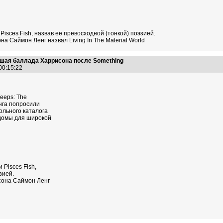
Pisces Fish, назвав её превосходной (тонкой) поэзией.
 Саймон Ленг назвал Living In The Material World
учшая баллада Харрисона после Something
 00:15:22
Weeps: The
нга попросили
ольного каталога
домы для широкой
 Pisces Fish,
зией.
сона Саймон Ленг