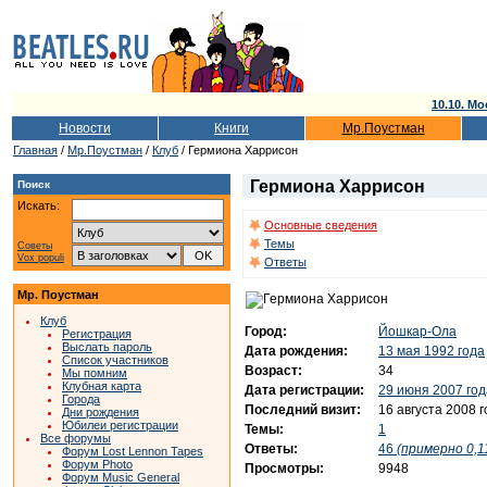
10.10. Мо
Новости
Книги
Мр.Поустман
Главная
/
Мр.Поустман
/
Клуб
/ Гермиона Харрисон
Гермиона Харрисон
Поиск
Искать:
Основные сведения
Темы
Советы
Vox populi
Ответы
Мр. Поустман
Клуб
Город:
Йошкар-Ола
Регистрация
Выслать пароль
Дата рождения:
13 мая 1992 года
Список участников
Возраст:
34
Мы помним
Клубная карта
Дата регистрации:
29 июня 2007 год
Города
Последний визит:
16 августа 2008 
Дни рождения
Юбилеи регистрации
Темы:
1
Все форумы
Ответы:
46
(примерно 0,11
Форум Lost Lennon Tapes
Форум Photo
Просмотры:
9948
Форум Music General