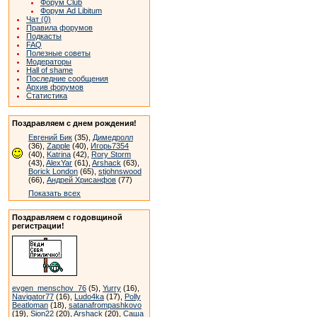
Форум Club
Форум Ad Libitum
Чат (0)
Правила форумов
Подкасты
FAQ
Полезные советы
Модераторы
Hall of shame
Последние сообщения
Архив форумов
Статистика
Поздравляем с днем рождения!
Евгений Бик
(35),
Димедролл
(36),
Zapple
(40),
Игорь7354
(40),
Katrina
(42),
Rory Storm
(43),
AlexYar
(61),
Arshack
(63),
Borick London
(65),
stjohnswood
(66),
Андрей Хрисанфов
(77)
Показать всех
Поздравляем с годовщиной
регистрации!
evgen_menschov_76
(5),
Yurry
(16),
Navigator77
(16),
Ludo4ka
(17),
Polly
Beatloman
(18),
satanafrompashkovo
(19),
Sion22
(20),
Arshack
(20),
Саша