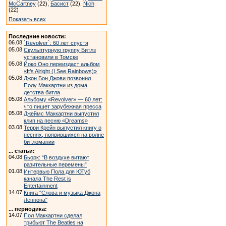
McCartney
(22),
Басист
(22),
Nich
(22)
Показать всех
Последние новости:
06.08
`Revolver`: 60 лет спустя
05.08
Скульптурную группу Битлз
установили в Томске
05.08
Йоко Оно переиздаст альбом
«It’s Alright (I See Rainbows)»
05.08
Джон Бон Джови позвонил
Полу Маккартни из дома
детства битла
05.08
Альбому «Revolver» — 60 лет:
что пишет зарубежная пресса
05.08
Джеймс Маккартни выпустил
клип на песню «Dreams»
03.08
Терри Крейн выпустил книгу о
песнях, появившихся на волне
битломании
... статьи:
04.08
Бьорк: “В воздухе витают
разительные перемены”
01.08
Интервью Пола для ЮТуб
канала The Rest is
Entertainment
14.07
Книга "Слова и музыка Джона
Леннона"
... периодика:
14.07
Пол Маккартни сделал
трибьют The Beatles на