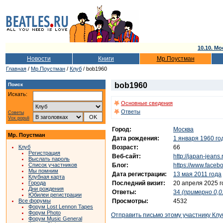
10.10. Мо
Новости
Книги
Мр.Поустман
Главная
/
Мр.Поустман
/
Клуб
/ bob1960
bob1960
Поиск
Искать:
Основные сведения
Ответы
Советы
Vox populi
Город:
Москва
Мр. Поустман
Дата рождения:
1 января 1960 го
Возраст:
66
Клуб
Регистрация
Веб-сайт:
http://japan-jeans.
Выслать пароль
Блог:
https://www.faceb
Список участников
Мы помним
Дата регистрации:
13 мая 2011 года
Клубная карта
Последний визит:
20 апреля 2025 г
Города
Дни рождения
Ответы:
34
(примерно 0,0
Юбилеи регистрации
Просмотры:
4532
Все форумы
Форум Lost Lennon Tapes
Форум Photo
Отправить письмо этому участнику Клу
Форум Music General