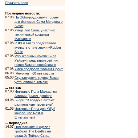
Показать всех
Последние новости:
07.08
На Эбби-роуд снимут сцену
для фильмов Сэма Мендеса о
Битлз
07.08
Умер Пол Свон, участник
технической команды
Маккартни
07.08
PHIX и Битлз представили
куртку в стиле эпохи «Rubber
Soul»
07.08
Музыкальный критик Билл
Уаймен представил рейтинг
песен Битлз в новой книге
07.08
Умер продюсер Уильям Орбит
06.08
`Revolver`: 60 лет спустя
05.08
Скульптурную группу Битлз
установили в Томске
... статьи:
07.08
Интервью Пола Маккартни
Амелии Димольденберг
04.08
Бьорк: “В воздухе витают
разительные перемены”
01.08
Интервью Пола для ЮТуб
канала The Rest is
Entertainment
... периодика:
14.07
Пол Маккартни сделал
трибьют The Beatles на
свадьбе Тейлор Свифт