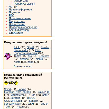
Форум Club
Форум Ad Libitum
Чат (0)
Правила форумов
Подкасты
FAQ
Полезные советы
Модераторы
Hall of shame
Последние сообщения
Архив форумов
Статистика
Поздравляем с днем рождения!
Ritok
(30),
Olya8
(35),
Fender
Stratocaster
(37),
Phil -
Гордость галактики
(37),
Tonny
(45),
drc
(54),
Kravcov
(62),
oldwise
(64),
alpato
(67),
Kosta
(68),
zaka
(72)
Показать всех
Поздравляем с годовщиной
регистрации!
Snied
(11),
Borkop
(14),
Octopus_from_garden
(15),
2alex2008
(17),
Magnateron
(19),
Me
(19),
abt52
(19),
Seralvin
(19),
DISCO
COMMANDER
(20),
Sandjar
(22),
sexuality itself
(22),
WKH
(23),
one of
YOU
(24),
Yutan
(24)