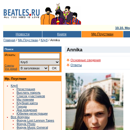
10.10. Мо
Новости
Книги
Мр.Поустман
Главная
/
Мр.Поустман
/
Клуб
/ Annika
Annika
Поиск
Искать:
Основные сведения
Ответы
Советы
Vox populi
Мр. Поустман
Клуб
Регистрация
Выслать пароль
Список участников
Мы помним
Клубная карта
Города
Дни рождения
Юбилеи регистрации
Все форумы
Форум Lost Lennon Tapes
Форум Photo
Форум Music General