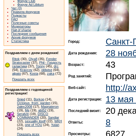
Форум Club
Форум Ad Libitum
Чат (0)
Правила форумов
Подкасты
FAQ
Полезные советы
Модераторы
Hall of shame
Последние сообщения
Архив форумов
Санкт-
Статистика
Город:
28 ноя
Дата рождения:
Поздравляем с днем рождения!
Ritok
(30),
Olya8
(35),
Fender
43
Stratocaster
(37),
Phil - Гордость
Возраст:
галактики
(37),
Tonny
(45),
drc
(54),
Kravcov
(62),
oldwise
(64),
Програ
alpato
(67),
Kosta
(68),
zaka
(72)
Род занятий:
Показать всех
http://a
Веб-сайт:
Поздравляем с годовщиной
регистрации!
13 мая
Дата регистрации:
Snied
(11),
Borkop
(14),
Octopus_from_garden
(15),
2alex2008
(17),
Magnateron
20 дек
(19),
Me
(19),
abt52
(19),
Последний визит:
Seralvin
(19),
DISCO
COMMANDER
(20),
Sandjar
8
(22),
sexuality itself
(22),
WKH
Ответы:
(23),
one of YOU
(24),
Yutan
(24)
6827
Просмотры:
Показать всех