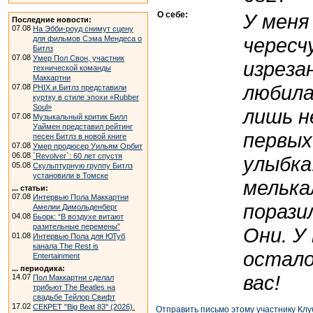
О себе:
У меня
Последние новости:
07.08
На Эбби-роуд снимут сцену
чересч
для фильмов Сэма Мендеса о
Битлз
07.08
Умер Пол Свон, участник
изрезан
технической команды
Маккартни
любила
07.08
PHIX и Битлз представили
куртку в стиле эпохи «Rubber
Soul»
лишь н
07.08
Музыкальный критик Билл
Уаймен представил рейтинг
первых
песен Битлз в новой книге
07.08
Умер продюсер Уильям Орбит
06.08
`Revolver`: 60 лет спустя
улыбка
05.08
Скульптурную группу Битлз
установили в Томске
мелька
... статьи:
07.08
Интервью Пола Маккартни
порази
Амелии Димольденберг
04.08
Бьорк: “В воздухе витают
разительные перемены”
Они. У
01.08
Интервью Пола для ЮТуб
канала The Rest is
осталос
Entertainment
... периодика:
вас!
14.07
Пол Маккартни сделал
трибьют The Beatles на
свадьбе Тейлор Свифт
17.02
СЕКРЕТ "Big Beat 83" (2026).
Отправить письмо этому участнику Клу