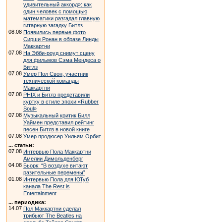
удивительный аккорд»: как
один человек с помощью
математики разгадал главную
гитарную загадку Битлз
08.08
Появились первые фото
Сирши Ронан в образе Линды
Маккартни
07.08
На Эбби-роуд снимут сцену
для фильмов Сэма Мендеса о
Битлз
07.08
Умер Пол Свон, участник
технической команды
Маккартни
07.08
PHIX и Битлз представили
куртку в стиле эпохи «Rubber
Soul»
07.08
Музыкальный критик Билл
Уаймен представил рейтинг
песен Битлз в новой книге
07.08
Умер продюсер Уильям Орбит
... статьи:
07.08
Интервью Пола Маккартни
Амелии Димольденберг
04.08
Бьорк: “В воздухе витают
разительные перемены”
01.08
Интервью Пола для ЮТуб
канала The Rest is
Entertainment
... периодика:
14.07
Пол Маккартни сделал
трибьют The Beatles на