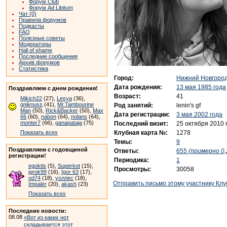
Форум Club
Форум Ad Libitum
Чат (0)
Правила форумов
Подкасты
FAQ
Полезные советы
Модераторы
Hall of shame
Последние сообщения
Архив форумов
Статистика
Город:
Нижний Новгоро
Дата рождения:
13 мая 1985 года
Поздравляем с днем рождения!
Возраст:
41
Mikich22
(27),
Lesya
(36),
gniknuss
(41),
Mr.Tambourine
Род занятий:
lenin's gf
Man
(50),
Rick&Backer
(50),
Max
Дата регистрации:
3 мая 2002 года
66
(60),
nabon
(64),
nolans
(64),
monter7
(66),
ganapataja
(75)
Последний визит:
25 октября 2010 
Клубная карта №:
1278
Показать всех
Темы:
9
Поздравляем с годовщиной
Ответы:
655
(примерно 0,
регистрации!
Периодика:
1
egoktis
(5),
Superkot
(15),
Просмотры:
30058
igrok99
(16),
Igor 63
(17),
od74
(18),
уоллес
(18),
Отправить письмо этому участнику Клу
Impaler
(20),
akash
(23)
Показать всех
Последние новости:
08.08
«Вот из каких нот
складывается этот