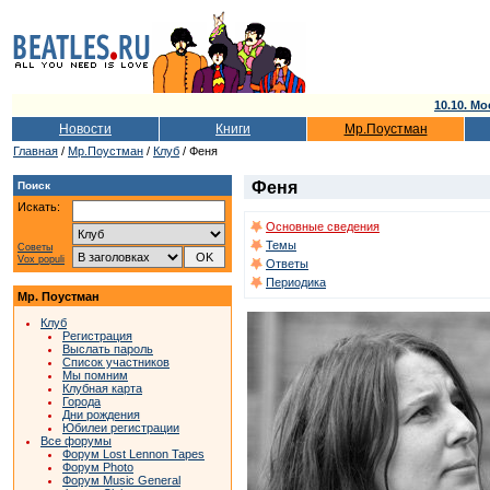
10.10. Мо
Новости
Книги
Мр.Поустман
Главная
/
Мр.Поустман
/
Клуб
/ Феня
Феня
Поиск
Искать:
Основные сведения
Темы
Советы
Vox populi
Ответы
Периодика
Мр. Поустман
Клуб
Регистрация
Выслать пароль
Список участников
Мы помним
Клубная карта
Города
Дни рождения
Юбилеи регистрации
Все форумы
Форум Lost Lennon Tapes
Форум Photo
Форум Music General