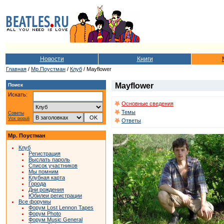
Новости
Книги
Главная
/
Мр.Поустман
/
Клуб
/ Mayflower
Mayflower
Поиск
Искать:
Основные сведения
Темы
Советы
Vox populi
Ответы
Мр. Поустман
Клуб
Регистрация
Выслать пароль
Список участников
Мы помним
Клубная карта
Города
Дни рождения
Юбилеи регистрации
Все форумы
Форум Lost Lennon Tapes
Форум Photo
Форум Music General