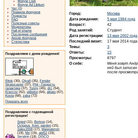
Форум Club
Форум Ad Libitum
Чат (0)
Правила форумов
Город:
Москва
Подкасты
Дата рождения:
5 мая 1984 года
FAQ
Полезные советы
Возраст:
42
Модераторы
Род занятий:
Студент
Hall of shame
Последние сообщения
Дата регистрации:
13 мая 2002 года
Архив форумов
Последний визит:
17 мая 2014 года
Статистика
Темы:
3
Ответы:
15
Поздравляем с днем рождения!
Просмотры:
8797
О себе:
Меня зовут Андр
ней был записан
после просмотр
Ritok
(30),
Olya8
(35),
Fender
Stratocaster
(37),
Phil - Гордость
галактики
(37),
Tonny
(45),
drc
(54),
Kravcov
(62),
oldwise
(64),
alpato
(67),
Kosta
(68),
zaka
(72)
Показать всех
Поздравляем с годовщиной
регистрации!
Snied
(11),
Borkop
(14),
Octopus_from_garden
(15),
2alex2008
(17),
Magnateron
(19),
Me
(19),
abt52
(19),
Seralvin
(19),
DISCO