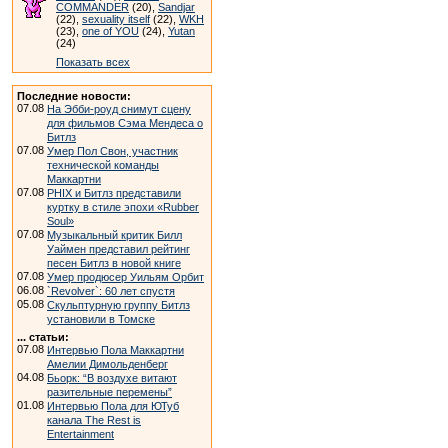
COMMANDER
(20),
Sandjar
(22),
sexuality itself
(22),
WKH
(23),
one of YOU
(24),
Yutan
(24)
Показать всех
Последние новости:
07.08
На Эбби-роуд снимут сцену
для фильмов Сэма Мендеса о
Битлз
07.08
Умер Пол Свон, участник
технической команды
Маккартни
07.08
PHIX и Битлз представили
куртку в стиле эпохи «Rubber
Soul»
07.08
Музыкальный критик Билл
Уаймен представил рейтинг
песен Битлз в новой книге
07.08
Умер продюсер Уильям Орбит
06.08
`Revolver`: 60 лет спустя
05.08
Скульптурную группу Битлз
установили в Томске
... статьи:
07.08
Интервью Пола Маккартни
Амелии Димольденберг
04.08
Бьорк: “В воздухе витают
разительные перемены”
01.08
Интервью Пола для ЮТуб
канала The Rest is
Entertainment