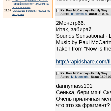
17.02
СЕКРЕТ "Big Beat 83" (2026).
Первый мерсибит-альбом на
русском языке
Re: Paul McCartney - Family Way
22.09
Александр Беляев. Последнее
Автор:
dannymass
Дата:
03.02.07
интервью
2Монстр66:
Итак, забирай.
Sounds Sensational - 
Music by Paul McCart
Taken from "Now is the
http://rapidshare.com/
Re: Paul McCartney - Family Way
Автор:
Mr.Moonlight
Дата:
03.02.0
dannymass101
Сенька, бери мяч! Ск
Очень приличная мел
что это за фрагмент