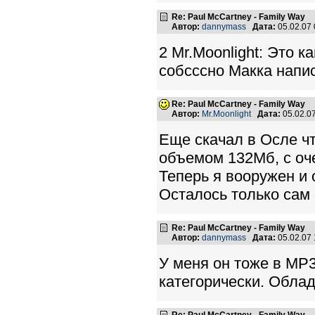
Re: Paul McCartney - Family Way
Автор:
dannymass
Дата:
05.02.07
2 Mr.Moonlight: Это к
собсссно Макка напи
Re: Paul McCartney - Family Way
Автор:
Mr.Moonlight
Дата:
05.02.0
Еще скачал в Осле чт
объемом 132Мб, с оч
Теперь я вооружен и о
Осталось только сам
Re: Paul McCartney - Family Way
Автор:
dannymass
Дата:
05.02.07
У меня он тоже в МР3
категорически. Облад