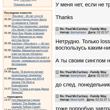
У меня нет, если не т
Показать всех
Последние новости:
19:53
Thanks
`Revolver`: 60 лет спустя
05.08
Скульптурную группу Битлз
установили в Томске
05.08
Йоко Оно переиздаст альбом
Re: Paul McCartney - Family Way
«It’s Alright (I See Rainbows)»
Автор:
dannymass
Дата:
02.02.07
05.08
Джон Бон Джови позвонил
Полу Маккартни из дома
Нетрудно. Только los
детства битла
05.08
Альбому «Revolver» — 60 лет:
воспользусь каким-ниб
что пишет зарубежная пресса
05.08
Джеймс Маккартни выпустил
клип на песню «Dreams»
03.08
Терри Крейн выпустил книгу о
А ты своим синглом 
песнях, появившихся на волне
битломании
... статьи:
04.08
Бьорк: “В воздухе витают
Re: Paul McCartney - Family Way
разительные перемены”
Автор:
dannymass
Дата:
02.02.07
01.08
Интервью Пола для ЮТуб
канала The Rest is
до след. понедельни
Entertainment
14.07
Книга "Слова и музыка Джона
Леннона"
Re: Paul McCartney - Family Way
... периодика:
Автор:
Монстр66
Дата:
02.02.07 
14.07
Пол Маккартни сделал
трибьют The Beatles на
свадьбе Тейлор Свифт
тоже попробую завтр