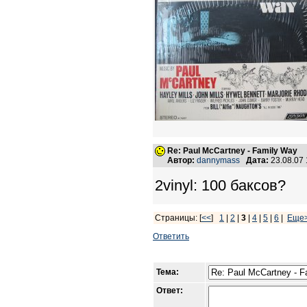
Re: Paul McCartney - Family Way
Автор:
dannymass
Дата:
23.08.07
2vinyl: 100 баксов?
Страницы: [
<<
]
1
|
2
|
3
|
4
|
5
|
6
|
Еще
Ответить
Тема:
Ответ: