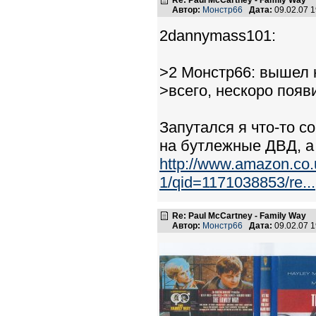
Re: Paul McCartney - Family Way
Автор:
Монстр66
Дата:
09.02.07 
2dannymass101:
>2 Монстр66: вышел н
>всего, нескоро появ
Запутался я что-то со
на бутлежные ДВД, а
http://www.amazon.co
1/qid=1171038853/re...
Re: Paul McCartney - Family Way
Автор:
Монстр66
Дата:
09.02.07 