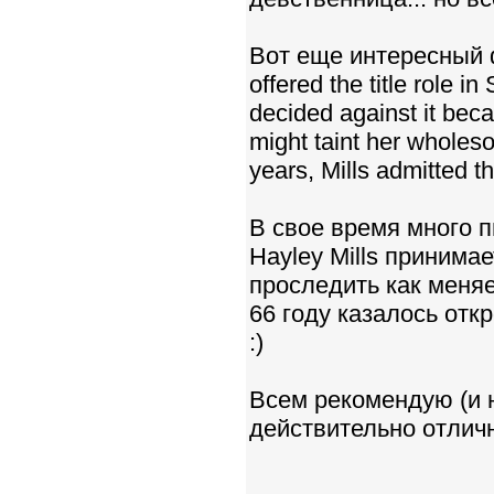
Вот еще интересный фа
offered the title role i
decided against it beca
might taint her wholes
years, Mills admitted th
В свое время много п
Hayley Mills принима
проследить как меняе
66 году казалось отк
:)
Всем рекомендую (и н
действительно отличн