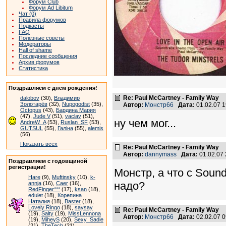
Форум Club
Форум Ad Libitum
Чат (0)
Правила форумов
Подкасты
FAQ
Полезные советы
Модераторы
Hall of shame
Последние сообщения
Архив форумов
Статистика
Поздравляем с днем рождения!
Re: Paul McCartney - Family Way
dalobov
(30),
Владимир
Золотарёв
(32),
Nupogodist
(35),
Автор:
Монстр66
Дата:
01.02.07 
Octopus
(43),
Бардина Мария
(47),
Jude V
(51),
vaclav
(51),
ну чем мог...
AndreW_A
(53),
Ruslan_SF
(53),
GUTSUL
(55),
Галіна
(55),
alemis
(56)
Показать всех
Re: Paul McCartney - Family Way
Автор:
dannymass
Дата:
01.02.07
Поздравляем с годовщиной
регистрации!
Монстр, а что с Sound
Hare
(9),
Muftinsky
(10),
k-
надо?
annja
(16),
Caer
(16),
RedFinger***
(17),
ksan
(18),
edulet
(18),
Корепина
Наталия
(18),
Baster
(18),
Lovely Ringo
(18),
saysay
Re: Paul McCartney - Family Way
(19),
Salty
(19),
MissLennona
Автор:
Монстр66
Дата:
02.02.07 
(19),
MiheyS
(20),
Sexy_Sadie
(21),
TheTech
(21)