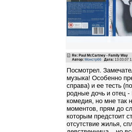
Re: Paul McCartney - Family Way
Автор:
Монстр66
Дата:
13.03.07 
Посмотрел. Замечате
музыка! Особенно пре
справа) и ее тесть (п
родные дочь и отец - H
комедия, но мне так 
моментов, прям до сл
которым предстоит ст
отсутствие жилья, сп
девственница... но в