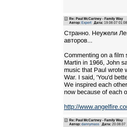
Re: Paul McCartney - Family Way
Автор:
Expert
Дата:
19.08.07 01:
Странно. Неужели Лен
авторов...
Commenting on a film 
Martin in 1966, John s
music that Paul wrote 
War. I said, 'You'd bette
We inspired each other
now because of each o
http://www.angelfire.
Re: Paul McCartney - Family Way
Автор:
dannymass
Дата:
20.08.07