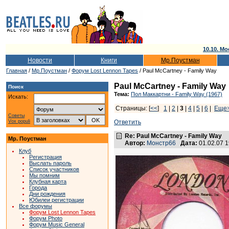
10.10. Мо
Новости
Книги
Мр.Поустман
Главная
/
Мр.Поустман
/
Форум Lost Lennon Tapes
/ Paul McCartney - Family Way
Paul McCartney - Family Way
Поиск
Тема:
Пол Маккартни - Family Way (1967)
Искать:
Страницы: [
<<
]
1
|
2
|
3
|
4
|
5
|
6
|
Еще
Советы
Vox populi
Ответить
Re: Paul McCartney - Family Way
Мр. Поустман
Автор:
Монстр66
Дата:
01.02.07 
Клуб
Регистрация
Выслать пароль
Список участников
Мы помним
Клубная карта
Города
Дни рождения
Юбилеи регистрации
Все форумы
Форум Lost Lennon Tapes
Форум Photo
Форум Music General