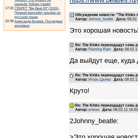
https://www.beatles.
свадьбе Тейлор Свифт
17.02
СЕКРЕТ "Big Beat 83" (2026).
Первый мерсибит-альбом на
Обсуждение новости: "The Kinks
русском языке
Автор:
Johnny_beatle
Дата:
08.02
22.09
Александр Беляев. Последнее
интервью
Это хорошая новость!
Re: The Kinks переиздадут семь 
Автор:
Flaming Rain
Дата:
08.02.1
Да выйдут еще, куда 
Re: The Kinks переиздадут семь 
Автор:
Игорь Цалер
Дата:
08.02.1
Круто!
Re: The Kinks переиздадут семь 
Автор:
илюха
Дата:
08.02.11 16:
2Johnny_beatle:
>Это хорошая новость