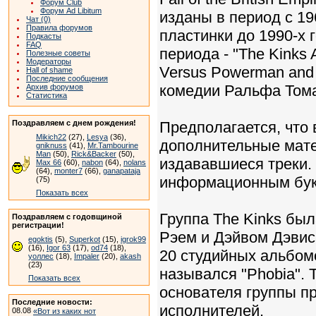
Форум Club
Форум Ad Libitum
изданы в период с 19
Чат (0)
Правила форумов
пластинки до 1990-х 
Подкасты
FAQ
периода - "The Kinks A
Полезные советы
Модераторы
Versus Powerman and 
Hall of shame
Последние сообщения
комедии Ральфа Тома
Архив форумов
Статистика
Поздравляем с днем рождения!
Предполагается, что
Mikich22
(27),
Lesya
(36),
дополнительные матер
gniknuss
(41),
Mr.Tambourine
Man
(50),
Rick&Backer
(50),
издававшиеся треки.
Max 66
(60),
nabon
(64),
nolans
(64),
monter7
(66),
ganapataja
информационным бук
(75)
Показать всех
Группа The Kinks бы
Поздравляем с годовщиной
регистрации!
Рэем и Дэйвом Дэвис
egoktis
(5),
Superkot
(15),
igrok99
(16),
Igor 63
(17),
od74
(18),
20 студийных альбомо
уоллес
(18),
Impaler
(20),
akash
(23)
назывался "Phobia". T
Показать всех
основателя группы п
Последние новости:
исполнителей.
08.08
«Вот из каких нот