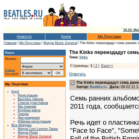
10.10. Мо
Новости
Книги
Мр.Поустман
Главная
/
Мр.Поустман
/
Форум Music General
/ The Kinks переиздадут семь ранних
The Kinks переиздадут сем
Поиск
Тема:
Kinks
Искать:
Страницы:
1
|
2
|
Еще>>
Советы
Vox populi
Ответить
The Kinks переиздадут семь ран
Мр. Поустман
Автор:
Beatles.ru
Дата:
08.02.11 1
Клуб
Регистрация
Семь ранних альбомо
Выслать пароль
Список участников
2011 года, сообщаетс
Мы помним
Клубная карта
Города
Дни рождения
Речь идет о пластинках
Юбилеи регистрации
Все форумы
"Face to Face", "Somet
Форум Lost Lennon Tapes
Форум Photo
Форум Music General
Fall of the British Emp