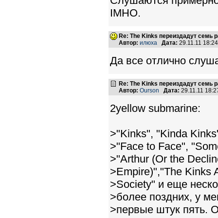
Слушаются примерно 
IMHO.
Re: The Kinks переиздадут семь 
Автор:
илюха
Дата:
29.11.11 18:2
Да все отлично слуш
Re: The Kinks переиздадут семь 
Автор:
Ourson
Дата:
29.11.11 18:
2yellow submarine:
>"Kinks", "Kinda Kinks
>"Face to Face", "Some
>"Arthur (Or the Decline
>Empire)","The Kinks A
>Society" и еще неск
>более поздних, у м
>первые штук пять. О