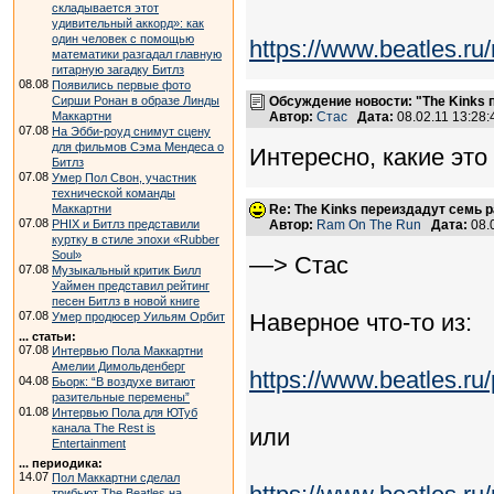
складывается этот
удивительный аккорд»: как
один человек с помощью
https://www.beatles.
математики разгадал главную
гитарную загадку Битлз
08.08
Появились первые фото
Сирши Ронан в образе Линды
Обсуждение новости: "The Kinks
Маккартни
Автор:
Стас
Дата:
08.02.11 13:28
07.08
На Эбби-роуд снимут сцену
для фильмов Сэма Мендеса о
Интересно, какие это
Битлз
07.08
Умер Пол Свон, участник
технической команды
Маккартни
Re: The Kinks переиздадут семь 
07.08
PHIX и Битлз представили
Автор:
Ram On The Run
Дата:
08.
куртку в стиле эпохи «Rubber
Soul»
—> Стас
07.08
Музыкальный критик Билл
Уаймен представил рейтинг
песен Битлз в новой книге
07.08
Наверное что-то из:
Умер продюсер Уильям Орбит
... статьи:
07.08
Интервью Пола Маккартни
Амелии Димольденберг
https://www.beatles.
04.08
Бьорк: “В воздухе витают
разительные перемены”
01.08
Интервью Пола для ЮТуб
канала The Rest is
или
Entertainment
... периодика:
14.07
Пол Маккартни сделал
трибьют The Beatles на