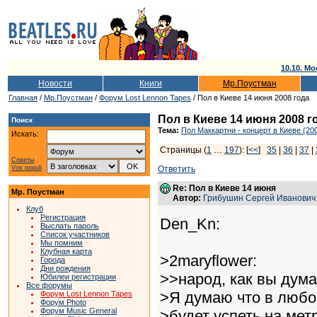
10.10. Мо
Новости
Книги
Мр.Поустман
Главная
/
Мр.Поустман
/
Форум Lost Lennon Tapes
/ Пол в Киеве 14 июня 2008 года
Пол в Киеве 14 июня 2008 г
Поиск
Тема:
Пол Маккартни - концерт в Киеве (200
Искать:
Страницы (
1
…
197
): [
<<
]
35
|
36
|
37
|
Советы
Vox populi
Ответить
Re: Пол в Киеве 14 июня
Мр. Поустман
Автор:
Грибушин Сергей Иванович
Клуб
Регистрация
Den_Kn:
Выслать пароль
Список участников
Мы помним
Клубная карта
>2maryflower:
Города
Дни рождения
>>народ, как вы дума
Юбилеи регистрации
Все форумы
>Я думаю что в любом
Форум Lost Lennon Tapes
Форум Photo
Форум Music General
>будет успеть на мет