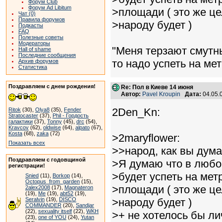
Форум Club
Форум Ad Libitum
>площади ( это же це
Чат (0)
Правила форумов
>народу будет )
Подкасты
FAQ
Полезные советы
Модераторы
"Меня терзают смутны
Hall of shame
Последние сообщения
то надо успеть на мет
Архив форумов
Статистика
Поздравляем с днем рождения!
Re: Пол в Киеве 14 июня
Автор:
Pavel Kroupin
Дата:
04.05.
2Den_Kn:
Ritok
(30),
Olya8
(35),
Fender
Stratocaster
(37),
Phil - Гордость
галактики
(37),
Tonny
(45),
drc
(54),
Kravcov
(62),
oldwise
(64),
alpato
(67),
Kosta
(68),
zaka
(72)
>2maryflower:
Показать всех
>>народ, как вы дума
Поздравляем с годовщиной
>Я думаю что в любом
регистрации!
>будет успеть на мет
Snied
(11),
Borkop
(14),
Octopus_from_garden
(15),
>площади ( это же це
2alex2008
(17),
Magnateron
(19),
Me
(19),
abt52
(19),
Seralvin
(19),
DISCO
>народу будет )
COMMANDER
(20),
Sandjar
(22),
sexuality itself
(22),
WKH
>+ не хотелось бы ли
(23),
one of YOU
(24),
Yutan