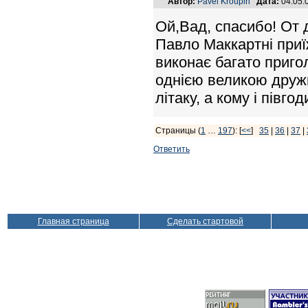
Автор:
Pavel Kroupin
Дата:
04.05.
Ой,Вад, спасибо! От 
Павло Маккартні приї
виконає багато приго
однією великою дружн
літаку, а кому і півго
Страницы (
1
…
197
): [
<<
]
35
|
36
|
37
|
Ответить
Главная страница
Сделать стартовой