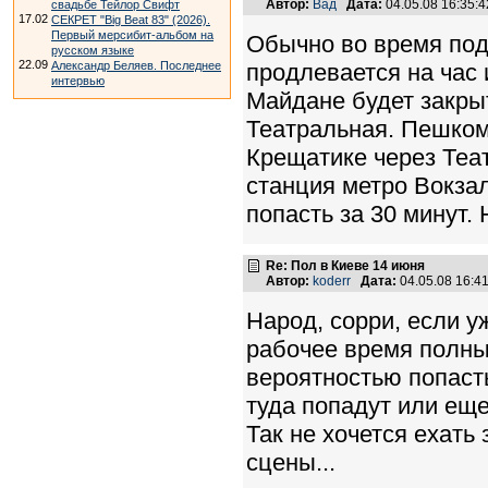
Автор:
Вад
Дата:
04.05.08 16:35
свадьбе Тейлор Свифт
17.02
СЕКРЕТ "Big Beat 83" (2026).
Первый мерсибит-альбом на
Обычно во время под
русском языке
22.09
Александр Беляев. Последнее
продлевается на час 
интервью
Майдане будет закры
Театральная. Пешком 
Крещатике через Теа
станция метро Вокза
попасть за 30 минут.
Re: Пол в Киеве 14 июня
Автор:
koderr
Дата:
04.05.08 16:
Народ, сорри, если у
рабочее время полны
вероятностью попаст
туда попадут или еще
Так не хочется ехать 
сцены...