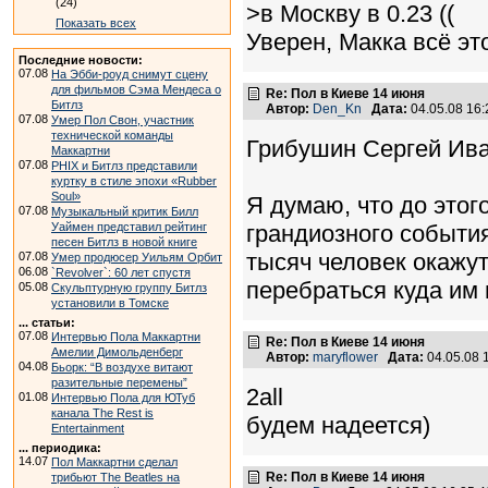
(24)
>в Москву в 0.23 ((
Показать всех
Уверен, Макка всё эт
Последние новости:
07.08
На Эбби-роуд снимут сцену
для фильмов Сэма Мендеса о
Re: Пол в Киеве 14 июня
Битлз
Автор:
Den_Kn
Дата:
04.05.08 16
07.08
Умер Пол Свон, участник
технической команды
Грибушин Сергей Ив
Маккартни
07.08
PHIX и Битлз представили
куртку в стиле эпохи «Rubber
Soul»
Я думаю, что до этог
07.08
Музыкальный критик Билл
Уаймен представил рейтинг
грандиозного события
песен Битлз в новой книге
тысяч человек окажу
07.08
Умер продюсер Уильям Орбит
06.08
`Revolver`: 60 лет спустя
перебраться куда им 
05.08
Скульптурную группу Битлз
установили в Томске
... статьи:
07.08
Интервью Пола Маккартни
Re: Пол в Киеве 14 июня
Амелии Димольденберг
Автор:
maryflower
Дата:
04.05.08 
04.08
Бьорк: “В воздухе витают
разительные перемены”
2all
01.08
Интервью Пола для ЮТуб
канала The Rest is
будем надеется)
Entertainment
... периодика:
14.07
Пол Маккартни сделал
Re: Пол в Киеве 14 июня
трибьют The Beatles на