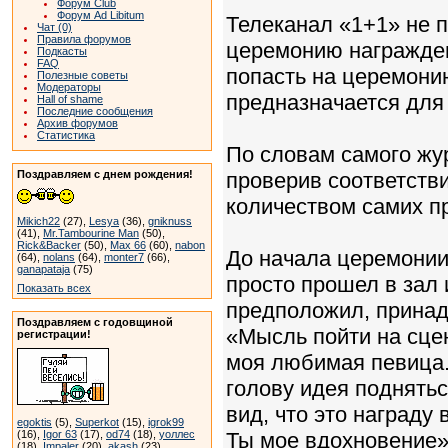
Форум Club
Форум Ad Libitum
Телеканал «1+1» не 
Чат (0)
Правила форумов
церемонию награжден
Подкасты
FAQ
попасть на церемонию
Полезные советы
Модераторы
предназначается для 
Hall of shame
Последние сообщения
Архив форумов
Статистика
По словам самого жу
Поздравляем с днем рождения!
проверив соответств
количеством самих п
Mikich22
(27),
Lesya
(36),
gniknuss
(41),
Mr.Tambourine Man
(50),
Rick&Backer
(50),
Max 66
(60),
nabon
До начала церемонии
(64),
nolans
(64),
monter7
(66),
ganapataja
(75)
просто прошел в зал 
Показать всех
предположил, принад
Поздравляем с годовщиной
«Мысль пойти на сце
регистрации!
моя любимая певица.
голову идея подняться
вид, что это награду
egoktis
(5),
Superkot
(15),
igrok99
(16),
Igor 63
(17),
od74
(18),
уоллес
Ты мое вдохновение»,
(18),
Impaler
(20),
akash
(23)