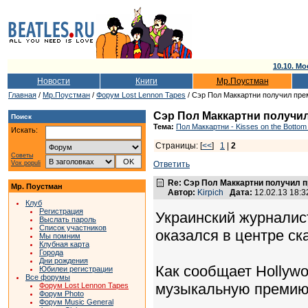
10.10. Мо
Новости
Книги
Мр.Поустман
Главная
/
Мр.Поустман
/
Форум Lost Lennon Tapes
/ Сэр Пол Маккартни получил пр
Сэр Пол Маккартни получи
Поиск
Тема:
Пол Маккартни - Kisses on the Bottom
Искать:
Страницы: [
<<
]
1
|
2
Советы
Vox populi
Ответить
Re: Сэр Пол Маккартни получил 
Мр. Поустман
Автор:
Kirpich
Дата:
12.02.13 18:
Клуб
Регистрация
Украинский журналис
Выслать пароль
Список участников
оказался в центре ск
Мы помним
Клубная карта
Города
Дни рождения
Как сообщает Hollywo
Юбилеи регистрации
Все форумы
музыкальную премию
Форум Lost Lennon Tapes
Форум Photo
Форум Music General