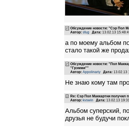
Обсуждение новости: "Сэр Пол М
Автор:
sfug
Дата:
13.02.13 15:48
а по моему альбом п
стало такой же прода
Обсуждение новости: "Пол Макк
"Грэмми""
Автор:
Appolinariy
Дата:
13.02.13
Не знаю кому там пр
Re: Сэр Пол Маккартни получил 
Автор:
kvswin
Дата:
13.02.13 19:
Альбом суперский, по
друзья не будучи по