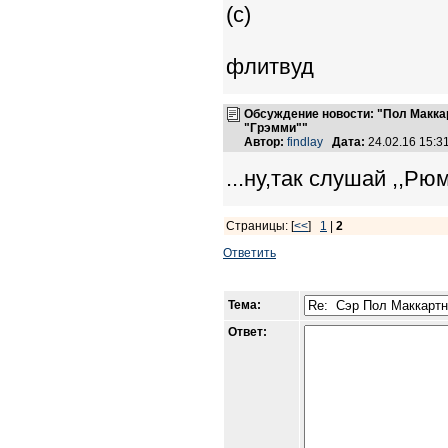
(с)
флитвуд
Обсуждение новости: "Пол Макк
"Грэмми""
Автор:
findlay
Дата:
24.02.16 15:
...ну,так слушай ,,Рю
Страницы: [
<<
]
1
|
2
Ответить
Тема:
Ответ: