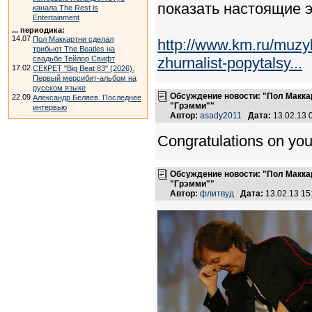
показать настоящие 
канала The Rest is
Entertainment
... периодика:
14.07
Пол Маккартни сделал
http://www.km.ru/muzy
трибьют The Beatles на
свадьбе Тейлор Свифт
zhurnalist-popytalsy...
17.02
СЕКРЕТ "Big Beat 83" (2026).
Первый мерсибит-альбом на
русском языке
Обсуждение новости: "Пол Макк
22.09
Александр Беляев. Последнее
"Грэмми""
интервью
Автор:
asady2011
Дата:
13.02.13 
Congratulations on your
Обсуждение новости: "Пол Макк
"Грэмми""
Автор:
флитвуд
Дата:
13.02.13 1