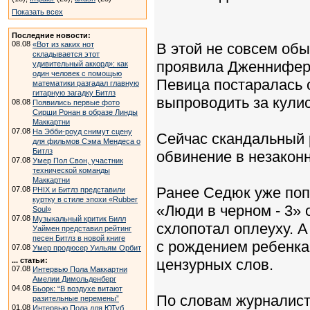
Показать всех
Последние новости:
08.08
«Вот из каких нот
В этой не совсем об
складывается этот
проявила Дженнифер Л
удивительный аккорд»: как
один человек с помощью
Певица постаралась 
математики разгадал главную
гитарную загадку Битлз
выпроводить за кулис
08.08
Появились первые фото
Сирши Ронан в образе Линды
Маккартни
07.08
На Эбби-роуд снимут сцену
Сейчас скандальный 
для фильмов Сэма Мендеса о
Битлз
обвинение в незакон
07.08
Умер Пол Свон, участник
технической команды
Маккартни
Ранее Седюк уже поп
07.08
PHIX и Битлз представили
куртку в стиле эпохи «Rubber
«Люди в черном - 3» 
Soul»
07.08
Музыкальный критик Билл
схлопотал оплеуху. А
Уаймен представил рейтинг
песен Битлз в новой книге
с рождением ребенка,
07.08
Умер продюсер Уильям Орбит
... статьи:
цензурных слов.
07.08
Интервью Пола Маккартни
Амелии Димольденберг
04.08
Бьорк: “В воздухе витают
По словам журналиста
разительные перемены”
01.08
Интервью Пола для ЮТуб