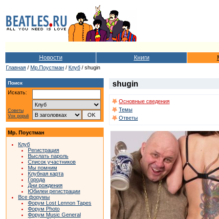
Новости
Книги
Главная
/
Мр.Поустман
/
Клуб
/ shugin
shugin
Поиск
Искать:
Основные сведения
Темы
Советы
Vox populi
Ответы
Мр. Поустман
Клуб
Регистрация
Выслать пароль
Список участников
Мы помним
Клубная карта
Города
Дни рождения
Юбилеи регистрации
Все форумы
Форум Lost Lennon Tapes
Форум Photo
Форум Music General