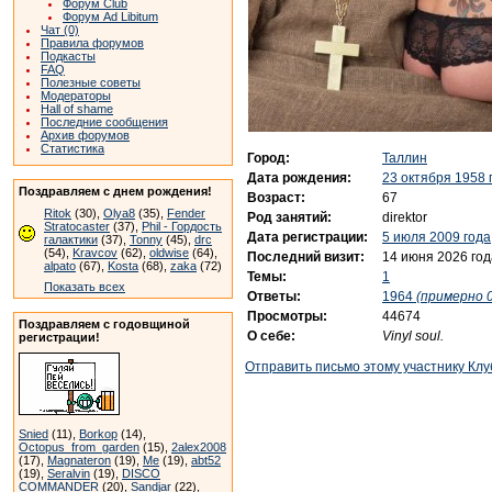
Форум Club
Форум Ad Libitum
Чат (0)
Правила форумов
Подкасты
FAQ
Полезные советы
Модераторы
Hall of shame
Последние сообщения
Архив форумов
Статистика
Город:
Таллин
Дата рождения:
23 октября 1958 
Поздравляем с днем рождения!
Возраст:
67
Ritok
(30),
Olya8
(35),
Fender
Род занятий:
direktor
Stratocaster
(37),
Phil - Гордость
Дата регистрации:
5 июля 2009 года
галактики
(37),
Tonny
(45),
drc
(54),
Kravcov
(62),
oldwise
(64),
Последний визит:
14 июня 2026 год
alpato
(67),
Kosta
(68),
zaka
(72)
Темы:
1
Показать всех
Ответы:
1964
(примерно 0
Просмотры:
44674
Поздравляем с годовщиной
О себе:
Vinyl soul.
регистрации!
Отправить письмо этому участнику Клу
Snied
(11),
Borkop
(14),
Octopus_from_garden
(15),
2alex2008
(17),
Magnateron
(19),
Me
(19),
abt52
(19),
Seralvin
(19),
DISCO
COMMANDER
(20),
Sandjar
(22),