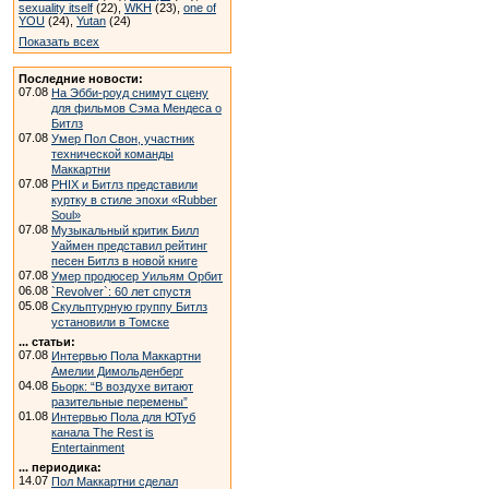
sexuality itself
(22),
WKH
(23),
one of
YOU
(24),
Yutan
(24)
Показать всех
Последние новости:
07.08
На Эбби-роуд снимут сцену
для фильмов Сэма Мендеса о
Битлз
07.08
Умер Пол Свон, участник
технической команды
Маккартни
07.08
PHIX и Битлз представили
куртку в стиле эпохи «Rubber
Soul»
07.08
Музыкальный критик Билл
Уаймен представил рейтинг
песен Битлз в новой книге
07.08
Умер продюсер Уильям Орбит
06.08
`Revolver`: 60 лет спустя
05.08
Скульптурную группу Битлз
установили в Томске
... статьи:
07.08
Интервью Пола Маккартни
Амелии Димольденберг
04.08
Бьорк: “В воздухе витают
разительные перемены”
01.08
Интервью Пола для ЮТуб
канала The Rest is
Entertainment
... периодика:
14.07
Пол Маккартни сделал