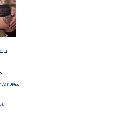
года
а
,32 в день)
ба