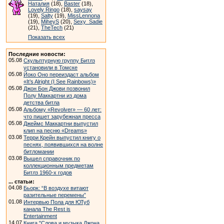
Наталия
(18),
Baster
(18),
Lovely Ringo
(18),
saysay
(19),
Salty
(19),
MissLennona
(19),
MiheyS
(20),
Sexy_Sadie
(21),
TheTech
(21)
Показать всех
Последние новости:
05.08
Скульптурную группу Битлз
установили в Томске
05.08
Йоко Оно переиздаст альбом
«It’s Alright (I See Rainbows)»
05.08
Джон Бон Джови позвонил
Полу Маккартни из дома
детства битла
05.08
Альбому «Revolver» — 60 лет:
что пишет зарубежная пресса
05.08
Джеймс Маккартни выпустил
клип на песню «Dreams»
03.08
Терри Крейн выпустил книгу о
песнях, появившихся на волне
битломании
03.08
Вышел справочник по
коллекционным предметам
Битлз 1960-х годов
... статьи:
04.08
Бьорк: “В воздухе витают
разительные перемены”
01.08
Интервью Пола для ЮТуб
канала The Rest is
Entertainment
14.07
Книга "Слова и музыка Джона