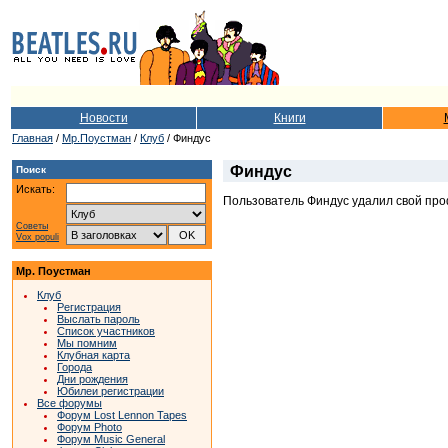
Новости
Книги
Главная
/
Мр.Поустман
/
Клуб
/ Финдус
Финдус
Поиск
Искать:
Пользователь Финдус удалил свой про
Советы
Vox populi
Мр. Поустман
Клуб
Регистрация
Выслать пароль
Список участников
Мы помним
Клубная карта
Города
Дни рождения
Юбилеи регистрации
Все форумы
Форум Lost Lennon Tapes
Форум Photo
Форум Music General