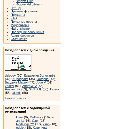
Форум Club
Форум Ad Libitum
Чат (0)
Правила форумов
Подкасты
FAQ
Полезные советы
Модераторы
Hall of shame
Последние сообщения
Архив форумов
Статистика
Поздравляем с днем рождения!
dalobov
(30),
Владимир Золотарёв
(32),
Nupogodist
(35),
Octopus
(43),
Бардина Мария
(47),
Jude V
(51),
vaclav
(51),
AndreW_A
(53),
Ruslan_SF
(53),
GUTSUL
(55),
Галіна
(55),
alemis
(56)
Показать всех
Поздравляем с годовщиной
регистрации!
Hare
(9),
Muftinsky
(10),
k-
annja
(16),
Caer
(16),
RedFinger***
(17),
ksan
(18),
edulet
(18),
Корепина