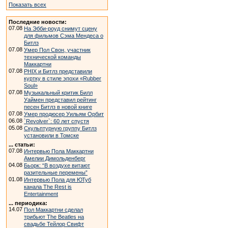
Показать всех
Последние новости:
07.08
На Эбби-роуд снимут сцену
для фильмов Сэма Мендеса о
Битлз
07.08
Умер Пол Свон, участник
технической команды
Маккартни
07.08
PHIX и Битлз представили
куртку в стиле эпохи «Rubber
Soul»
07.08
Музыкальный критик Билл
Уаймен представил рейтинг
песен Битлз в новой книге
07.08
Умер продюсер Уильям Орбит
06.08
`Revolver`: 60 лет спустя
05.08
Скульптурную группу Битлз
установили в Томске
... статьи:
07.08
Интервью Пола Маккартни
Амелии Димольденберг
04.08
Бьорк: “В воздухе витают
разительные перемены”
01.08
Интервью Пола для ЮТуб
канала The Rest is
Entertainment
... периодика:
14.07
Пол Маккартни сделал
трибьют The Beatles на
свадьбе Тейлор Свифт