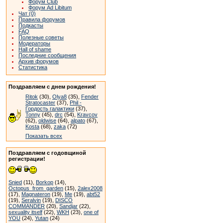
Форум Club
Форум Ad Libitum
Чат (0)
Правила форумов
Подкасты
FAQ
Полезные советы
Модераторы
Hall of shame
Последние сообщения
Архив форумов
Статистика
Поздравляем с днем рождения!
Ritok
(30),
Olya8
(35),
Fender
Stratocaster
(37),
Phil -
Гордость галактики
(37),
Tonny
(45),
drc
(54),
Kravcov
(62),
oldwise
(64),
alpato
(67),
Kosta
(68),
zaka
(72)
Показать всех
Поздравляем с годовщиной
регистрации!
Snied
(11),
Borkop
(14),
Octopus_from_garden
(15),
2alex2008
(17),
Magnateron
(19),
Me
(19),
abt52
(19),
Seralvin
(19),
DISCO
COMMANDER
(20),
Sandjar
(22),
sexuality itself
(22),
WKH
(23),
one of
YOU
(24),
Yutan
(24)