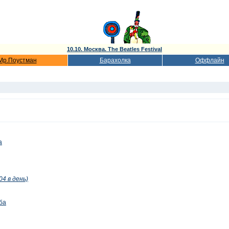
10.10. Москва. The Beatles Festival
Мр.Поустман
Барахолка
Оффлайн
а
04 в день)
ба