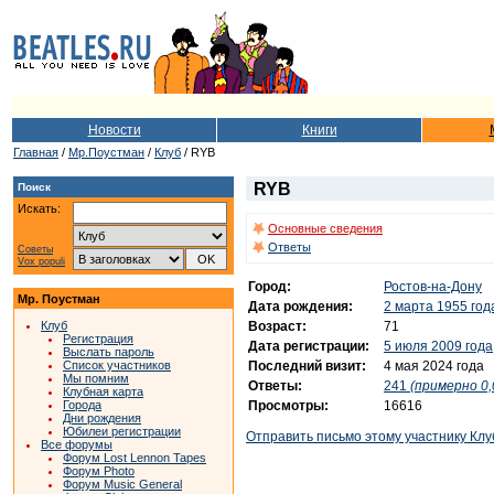
Новости
Книги
Главная
/
Мр.Поустман
/
Клуб
/ RYB
RYB
Поиск
Искать:
Основные сведения
Ответы
Советы
Vox populi
Город:
Ростов-на-Дону
Мр. Поустман
Дата рождения:
2 марта 1955 год
Возраст:
71
Клуб
Регистрация
Дата регистрации:
5 июля 2009 года
Выслать пароль
Последний визит:
4 мая 2024 года
Список участников
Мы помним
Ответы:
241
(примерно 0,
Клубная карта
Просмотры:
16616
Города
Дни рождения
Юбилеи регистрации
Отправить письмо этому участнику Клу
Все форумы
Форум Lost Lennon Tapes
Форум Photo
Форум Music General