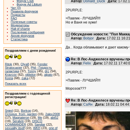
Форум Club
Автор:
Donald_Duck
Дата:
17.02.
Форум Ad Libitum
Чат (0)
2PURPLE:
Правила форумов
Подкасты
>Павлик - ЛУЧШИЙ!!!
FAQ
Полезные советы
Но и Ваня не хуже!
Модераторы
Hall of shame
Последние сообщения
Обсуждение новости: "Пол Макка
Архив форумов
Автор:
Bobjor
Дата:
17.02.11 16:
Статистика
Да... Когда обламывают и дают какому-
Поздравляем с днем рождения!
Re: В Лос-Анджелесе вручены пре
Автор:
Felix
Дата:
17.02.11 17:40
Ritok
(30),
Olya8
(35),
Fender
Stratocaster
(37),
Phil - Гордость
галактики
(37),
Tonny
(45),
drc
(54),
2PURPLE:
Kravcov
(62),
oldwise
(64),
alpato
(67),
Kosta
(68),
zaka
(72)
>Павлик - ЛУЧШИЙ!!!
Показать всех
Морозов???
Поздравляем с годовщиной
регистрации!
Re: В Лос-Анджелесе вручены пре
Автор:
СаЯн
Дата:
18.02.11 04:4
Snied
(11),
Borkop
(14),
Octopus_from_garden
(15),
2alex2008
(17),
Magnateron
(19),
Me
(19),
abt52
(19),
Seralvin
(19),
DISCO
COMMANDER
(20),
Sandjar
(22),
sexuality itself
(22),
WKH
(23),
one of