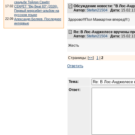
свадьбе Тейлор Свифт
Обсуждение новости: "В Лос-Анд
17.02
СЕКРЕТ "Big Beat 83" (2026).
Автор:
Stefan21504
Дата:
15.02.1
Первый мерсибит-альбом на
русском языке
22.09
Александр Беляев. Последнее
Здорово!!!Пол Маккартни вперед!!!:)
интервью
Re: В Лос-Анджелесе вручены пре
Автор:
Stefan21504
Дата:
15.02.1
Жесть
Страницы: [
<<
]
1
|
2
Ответить
Тема:
Ответ: