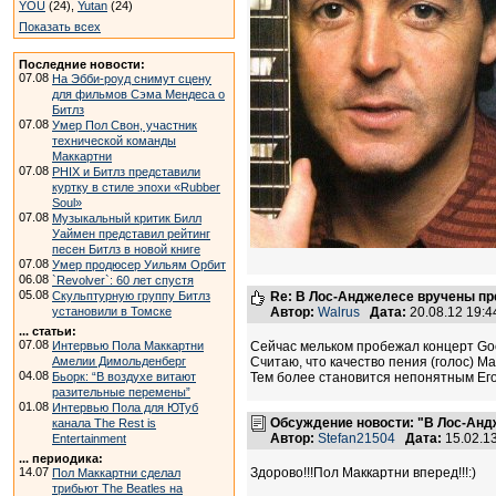
YOU
(24),
Yutan
(24)
Показать всех
Последние новости:
07.08
На Эбби-роуд снимут сцену
для фильмов Сэма Мендеса о
Битлз
07.08
Умер Пол Свон, участник
технической команды
Маккартни
07.08
PHIX и Битлз представили
куртку в стиле эпохи «Rubber
Soul»
07.08
Музыкальный критик Билл
Уаймен представил рейтинг
песен Битлз в новой книге
07.08
Умер продюсер Уильям Орбит
06.08
`Revolver`: 60 лет спустя
05.08
Скульптурную группу Битлз
Re: В Лос-Анджелесе вручены пре
установили в Томске
Автор:
Walrus
Дата:
20.08.12 19:
... статьи:
07.08
Интервью Пола Маккартни
Сейчас мельком пробежал концерт Goo
Амелии Димольденберг
Считаю, что качество пения (голос) Ма
04.08
Бьорк: “В воздухе витают
Тем более становится непонятным Его
разительные перемены”
01.08
Интервью Пола для ЮТуб
Обсуждение новости: "В Лос-Анд
канала The Rest is
Автор:
Stefan21504
Дата:
15.02.1
Entertainment
... периодика:
14.07
Здорово!!!Пол Маккартни вперед!!!:)
Пол Маккартни сделал
трибьют The Beatles на