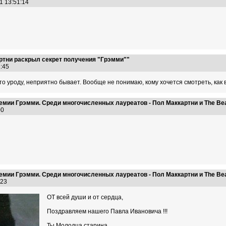
11 13:51:14
ртни раскрыл секрет получения "Грэмми""
21:45
то уроду, неприятно бывает. Вообще не понимаю, кому хочется смотреть, как в
мии Грэмми. Среди многочисленных лауреатов - Пол Маккартни и The Bea
:00
мии Грэмми. Среди многочисленных лауреатов - Пол Маккартни и The Bea
4:23
ОТ всей души и от сердца,
Поздравляем нашего Павла Ивановича !!!
Ты Молодца старина...