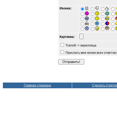
Иконка:
Картинка:
Translit -> кириллица
Прислать мне копии всех ответов
Главная страница
Сделать старто