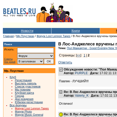
Новости
Книги
Главная
/
Мр.Поустман
/
Форум Lost Lennon Tapes
/ В Лос-Анджелесе вручены преми
В Лос-Анджелесе вручены п
Поиск
Тема:
Пол Маккартни - Good Evening New Yo
Искать:
Страницы: [
<<
]
1
|
2
Советы
Vox populi
Ответить
Обсуждение новости: "Пол Макка
Мр. Поустман
Автор:
PURPLE
Дата:
17.02.11 1
Клуб
Регистрация
Павлик - ЛУЧШИЙ!!!
Выслать пароль
Список участников
Мы помним
Re: В Лос-Анджелесе вручены пре
Клубная карта
Автор:
Valeriy_K
Дата:
17.02.11 1
Города
Дни рождения
Юбилеи регистрации
Отлично!
Все форумы
Форум Lost Lennon Tapes
Форум Photo
Re: В Лос-Анджелесе вручены пре
Форум Music General