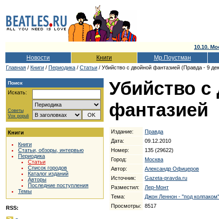
10.10. Мо
Новости
Книги
Мр.Поустман
Главная
/
Книги
/
Периодика
/
Статьи
/ Убийство с двойной фантазией (Правда - 9 дек
Убийство с
Поиск
Искать:
фантазией
Советы
Vox populi
Издание:
Правда
Книги
Дата:
09.12.2010
Книги
Номер:
135 (29622)
Статьи, обзоры, интервью
Периодика
Город:
Москва
Статьи
Список городов
Автор:
Александр Офицеров
Каталог изданий
Источник:
Gazeta-pravda.ru
Авторы
Последние поступления
Разместил:
Лер-Монт
Темы
Тема:
Джон Леннон - "под колпаком
Просмотры:
8517
RSS: