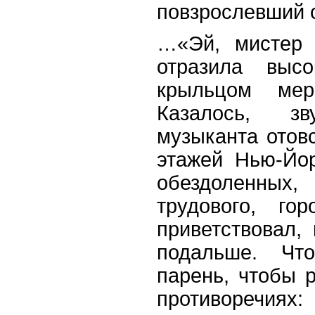
повзрослевший 
…«Эй, мистер 
отразила выс
крыльцом мер
Казалось, з
музыканта отов
этажей Нью-Йор
обездоленных,
трудового, го
приветствовал,
подальше. Чт
парень, чтобы р
противоречиях: