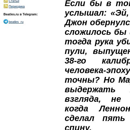
Если бы в то
Статьи
Периодика
услышал: «Эй,
Beatles.ru в Telegram:
Джон обернулс
beatles_ru
сложилось бы 
тогда рука уб
пули, выпуще
38-го калиб
человека-эпох
точны? Но Мар
выдержать 
взгляда, не
когда Ленно
сделал пять
спину.