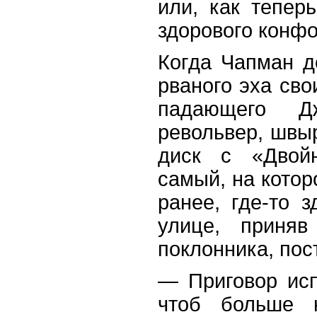
или, как тепер
здорового конфо
Когда Чапман д
рваного эха сво
падающего Д
револьвер, швыр
диск с «Двойн
самый, на кото
ранее, где-то з
улице, приняв
поклонника, пос
— Приговор исп
чтоб больше н