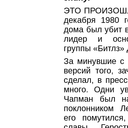
ЭТО ПРОИЗОШЛО
декабря 1980 г
дома был убит 
лидер и осно
группы «Битлз» 
За минувшие с 
версий того, з
сделал, в прес
много. Одни ув
Чапман был на
поклонником Л
его помутился
славы Герост