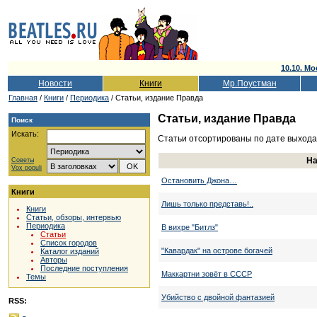
10.10. Мо
Новости
Книги
Мр.Поустман
Главная
/
Книги
/
Периодика
/ Статьи, издание Правда
Статьи, издание Правда
Поиск
Искать:
Статьи отсортированы по дате выхода
На
Советы
Vox populi
Остановить Джона…
Книги
Лишь только представь!..
Книги
Статьи, обзоры, интервью
Периодика
В вихре "Битлз"
Статьи
Список городов
"Кавардак" на острове богачей
Каталог изданий
Авторы
Последние поступления
Маккартни зовёт в СССР
Темы
Убийство с двойной фантазией
RSS: