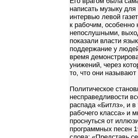
Его врагом была сам
написать музыку для
интервью левой газет
к рабочим, особенно
непослушными, выходи
показали власти язы
поддержание у люде
время демонстрирова
унижений, через кот
то, что они называют
Политическое станов
несправедливости всё
распада «Битлз», и в
рабочего класса» и 
проснуться от иллюзи
программных песен 19
слова: «Представь се