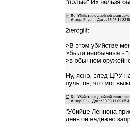
"полые".Их нельзя б
Re: Убийство с двойной фантазие
Автор:
Eeyore
Дата:
18.03.11 23:
2ieroglif:
>В этом убийстве мен
>были необычные - "
>в обычном оружейно
Ну, ясно, след ЦРУ н
пуль, он, что мог выж
Re: Убийство с двойной фантазие
Автор:
Бри
Дата:
19.03.11 09:05
"Убийце Леннона при
день он надёжно запр