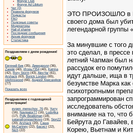
Форум Club
Форум Ad Libitum
Чат (0)
Правила форумов
ЭТО ПРОИЗОШЛО в Нью
Подкасты
FAQ
своего дома был уби
Полезные советы
Модераторы
легендарной группы 
Hall of shame
Последние сообщения
Архив форумов
Статистика
За минувшие с того д
это сделал, в прессе
Поздравляем с днем рождения!
летний Чапман был н
Евгений Бик
(35),
Димедролл
(36),
рассудок его помутил
Zapple
(40),
Игорь7354
(40),
Katrina
(42),
Rory Storm
(43),
AlexYar
(61),
идут дальше, ища в т
Arshack
(63),
Borick London
(65),
stjohnswood
(66),
Андрей Хрисанфов
безумстве Марка как
(77)
Показать всех
психотропными препар
запрограммирован сп
Поздравляем с годовщиной
регистрации!
исследователь обсто
evgen_menschov_76
(5),
Yurry
(16),
Navigator77
(16),
Ludo4ka
внимание на то, что
(17),
Polly Beatloman
(18),
satanafrompashkovo
(19),
Sion22
Бейрута до Гавайев,
(20),
Arshack
(20),
Саша
McCartney
(22),
Басист
(22),
Корею, Вьетнам и Кит
Nich
(22)