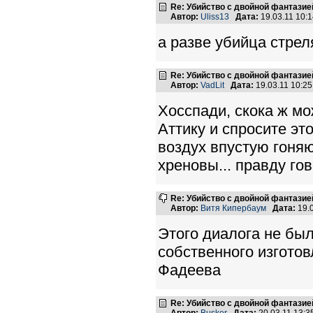
Re: Убийство с двойной фантазие
Автор:
Uliss13
Дата:
19.03.11 10:
а разве убийца стрел
Re: Убийство с двойной фантазие
Автор:
VadLit
Дата:
19.03.11 10:2
Хосспади, скока ж мо
Аттику и спросите эт
воздух впустую гоня
хреновы... правду го
Re: Убийство с двойной фантазие
Автор:
Витя Кипербаум
Дата:
19.
Этого диалога не бы
собственного изготов
Фадеева
Re: Убийство с двойной фантазие