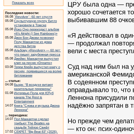
ЦРУ была одна — пре
Показать всех
хорошо сочетается то
Последние новости:
06.08
`Revolver`: 60 лет спустя
выбивавшим 88 очков
05.08
Скульптурную группу Битлз
установили в Томске
05.08
Йоко Оно переиздаст альбом
«It’s Alright (I See Rainbows)»
«Я действовал в один
05.08
Джон Бон Джови позвонил
— продолжал повторят
Полу Маккартни из дома
детства битла
вели с места престу
05.08
Альбому «Revolver» — 60 лет:
что пишет зарубежная пресса
05.08
Джеймс Маккартни выпустил
клип на песню «Dreams»
Суд над ним был на 
03.08
Терри Крейн выпустил книгу о
песнях, появившихся на волне
американской Фемидо
битломании
В содеянном преступн
... статьи:
04.08
Бьорк: “В воздухе витают
оправдывало то, что 
разительные перемены”
01.08
Интервью Пола для ЮТуб
Леннона присудили п
канала The Rest is
Entertainment
надёжно запрятан в 
14.07
Книга "Слова и музыка Джона
Леннона"
... периодика:
14.07
Пол Маккартни сделал
Но прежде чем делат
трибьют The Beatles на
— кто он: псих-одино
свадьбе Тейлор Свифт
17.02
СЕКРЕТ "Big Beat 83" (2026).