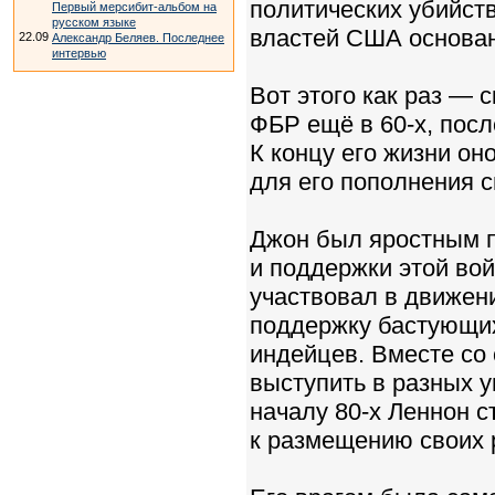
политических убийств
Первый мерсибит-альбом на
русском языке
властей США основан
22.09
Александр Беляев. Последнее
интервью
Вот этого как раз — 
ФБР ещё в 60-х, посл
К концу его жизни он
для его пополнения 
Джон был яростным п
и поддержки этой вой
участвовал в движен
поддержку бастующих
индейцев. Вместе со
выступить в разных 
началу 80-х Леннон 
к размещению своих 