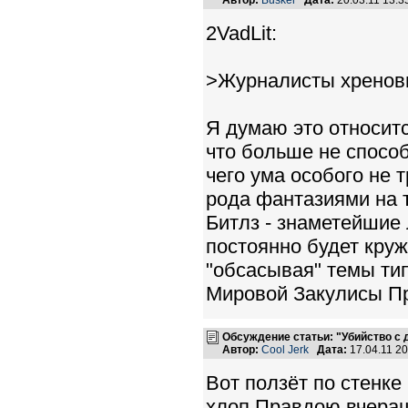
Автор:
Busker
Дата:
20.03.11 13:
2VadLit:
>Журналисты хреновы.
Я думаю это относит
что больше не способ
чего ума особого не 
рода фантазиями на 
Битлз - знаметейшие 
постоянно будет круж
"обсасывая" темы ти
Мировой Закулисы Пр
Обсуждение статьи: "Убийство с
Автор:
Cool Jerk
Дата:
17.04.11 2
Вот ползёт по стенке
хлоп,Правдою вчераш