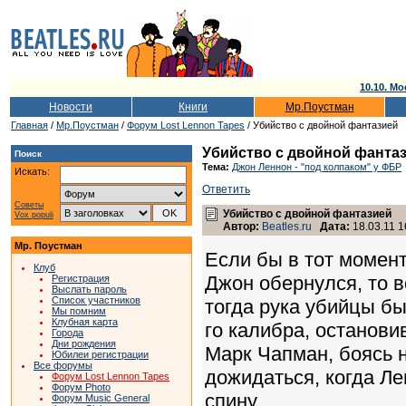
10.10. Мо
Новости
Книги
Мр.Поустман
Главная
/
Мр.Поустман
/
Форум Lost Lennon Tapes
/ Убийство с двойной фантазией
Убийство с двойной фанта
Поиск
Тема:
Джон Леннон - "под колпаком" у ФБР
Искать:
Ответить
Советы
Убийство с двойной фантазией
Vox populi
Автор:
Beatles.ru
Дата:
18.03.11 1
Мр. Поустман
Если бы в тот момент
Клуб
Джон обернулся, то в
Регистрация
Выслать пароль
Список участников
тогда рука убийцы бы
Мы помним
Клубная карта
го калибра, останови
Города
Дни рождения
Марк Чапман, боясь н
Юбилеи регистрации
Все форумы
дожидаться, когда Ле
Форум Lost Lennon Tapes
Форум Photo
спину.
Форум Music General