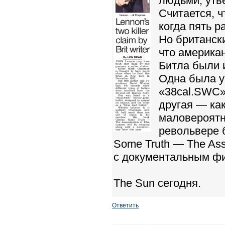
людьми, утв
Считается, 
когда пять р
Но британск
что американ
Битла были 
Одна была у
«38cal.SWC»
другая — как
маловероятны
револьвере 
Some Truth — The Ass
с документальным фи
The Sun сегодня.
Ответить