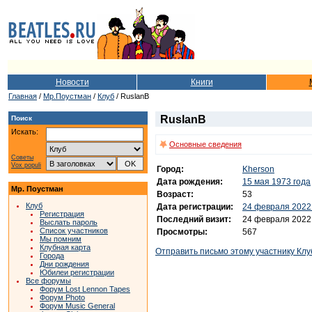
Новости
Книги
Главная
/
Мр.Поустман
/
Клуб
/ RuslanB
RuslanB
Поиск
Искать:
Основные сведения
Советы
Vox populi
Город:
Kherson
Дата рождения:
15 мая 1973 года
Мр. Поустман
Возраст:
53
Клуб
Дата регистрации:
24 февраля 2022
Регистрация
Последний визит:
24 февраля 2022
Выслать пароль
Список участников
Просмотры:
567
Мы помним
Клубная карта
Отправить письмо этому участнику Клу
Города
Дни рождения
Юбилеи регистрации
Все форумы
Форум Lost Lennon Tapes
Форум Photo
Форум Music General