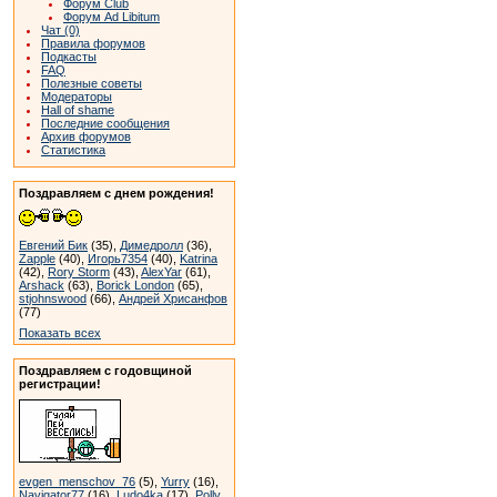
Форум Club
Форум Ad Libitum
Чат (0)
Правила форумов
Подкасты
FAQ
Полезные советы
Модераторы
Hall of shame
Последние сообщения
Архив форумов
Статистика
Поздравляем с днем рождения!
Евгений Бик
(35),
Димедролл
(36),
Zapple
(40),
Игорь7354
(40),
Katrina
(42),
Rory Storm
(43),
AlexYar
(61),
Arshack
(63),
Borick London
(65),
stjohnswood
(66),
Андрей Хрисанфов
(77)
Показать всех
Поздравляем с годовщиной
регистрации!
evgen_menschov_76
(5),
Yurry
(16),
Navigator77
(16),
Ludo4ka
(17),
Polly