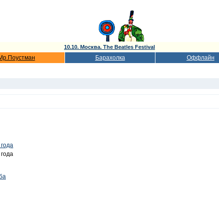
10.10. Москва. The Beatles Festival
Мр.Поустман
Барахолка
Оффлайн
 года
 года
ба