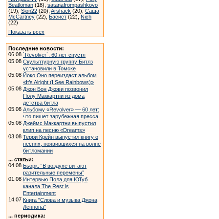
Beatloman
(18),
satanafrompashkovo
(19),
Sion22
(20),
Arshack
(20),
Саша
McCartney
(22),
Басист
(22),
Nich
(22)
Показать всех
Последние новости:
06.08
`Revolver`: 60 лет спустя
05.08
Скульптурную группу Битлз
установили в Томске
05.08
Йоко Оно переиздаст альбом
«It’s Alright (I See Rainbows)»
05.08
Джон Бон Джови позвонил
Полу Маккартни из дома
детства битла
05.08
Альбому «Revolver» — 60 лет:
что пишет зарубежная пресса
05.08
Джеймс Маккартни выпустил
клип на песню «Dreams»
03.08
Терри Крейн выпустил книгу о
песнях, появившихся на волне
битломании
... статьи:
04.08
Бьорк: “В воздухе витают
разительные перемены”
01.08
Интервью Пола для ЮТуб
канала The Rest is
Entertainment
14.07
Книга "Слова и музыка Джона
Леннона"
... периодика: