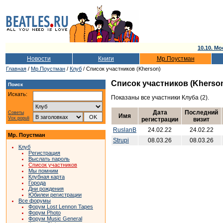
10.10. Мо
Новости
Книги
Мр.Поустман
Главная
/
Мр.Поустман
/
Клуб
/ Список участников (Kherson)
Список участников (Kherso
Поиск
Искать:
Показаны все участники Клуба (2).
Дата
Последний
Советы
Имя
Vox populi
регистрации
визит
RuslanB
24.02.22
24.02.22
Мр. Поустман
Strupi
08.03.26
08.03.26
Клуб
Регистрация
Выслать пароль
Список участников
Мы помним
Клубная карта
Города
Дни рождения
Юбилеи регистрации
Все форумы
Форум Lost Lennon Tapes
Форум Photo
Форум Music General