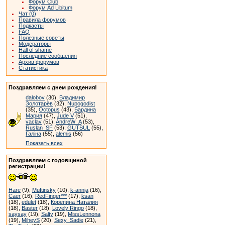
Форум Club
Форум Ad Libitum
Чат (0)
Правила форумов
Подкасты
FAQ
Полезные советы
Модераторы
Hall of shame
Последние сообщения
Архив форумов
Статистика
Поздравляем с днем рождения!
dalobov
(30),
Владимир
Золотарёв
(32),
Nupogodist
(35),
Octopus
(43),
Бардина
Мария
(47),
Jude V
(51),
vaclav
(51),
AndreW_A
(53),
Ruslan_SF
(53),
GUTSUL
(55),
Галіна
(55),
alemis
(56)
Показать всех
Поздравляем с годовщиной
регистрации!
Hare
(9),
Muftinsky
(10),
k-annja
(16),
Caer
(16),
RedFinger***
(17),
ksan
(18),
edulet
(18),
Корепина Наталия
(18),
Baster
(18),
Lovely Ringo
(18),
saysay
(19),
Salty
(19),
MissLennona
(19),
MiheyS
(20),
Sexy_Sadie
(21),