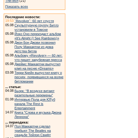
TheTech
(21)
Показать всех
Последние новости:
19:53
`Revolver`: 60 лет спустя
05.08
Скульптурную группу Битлз
установили в Томске
05.08
Йоко Оно переиздаст альбом
«It’s Alright (I See Rainbows)»
05.08
Джон Бон Джови позвонил
Полу Маккартни из дома
детства битла
05.08
Альбому «Revolver» — 60 лет:
что пишет зарубежная пресса
05.08
Джеймс Маккартни выпустил
клип на песню «Dreams»
03.08
Терри Крейн выпустил книгу о
песнях, появившихся на волне
битломании
... статьи:
04.08
Бьорк: “В воздухе витают
разительные перемены”
01.08
Интервью Пола для ЮТуб
канала The Rest is
Entertainment
14.07
Книга "Слова и музыка Джона
Леннона"
... периодика:
14.07
Пол Маккартни сделал
трибьют The Beatles на
свадьбе Тейлор Свифт