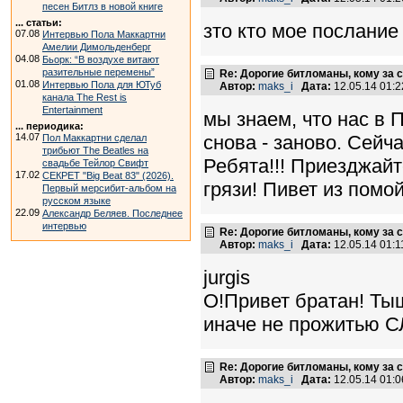
песен Битлз в новой книге
... статьи:
зто кто мое послани
07.08
Интервью Пола Маккартни
Амелии Димольденберг
04.08
Бьорк: “В воздухе витают
разительные перемены”
Re: Дорогие битломаны, кому за с
01.08
Интервью Пола для ЮТуб
Автор:
maks_i
Дата:
12.05.14 01:
канала The Rest is
Entertainment
мы знаем, что нас в 
... периодика:
снова - заново. Сейч
14.07
Пол Маккартни сделал
трибьют The Beatles на
Ребята!!! Приезджайт
свадьбе Тейлор Свифт
17.02
СЕКРЕТ "Big Beat 83" (2026).
грязи! Пивет из помой
Первый мерсибит-альбом на
русском языке
22.09
Александр Беляев. Последнее
интервью
Re: Дорогие битломаны, кому за с
Автор:
maks_i
Дата:
12.05.14 01:
jurgis
О!Привет братан! Ты
иначе не прожитью
Re: Дорогие битломаны, кому за с
Автор:
maks_i
Дата:
12.05.14 01: