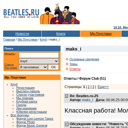
10.10. Мо
Новости
Книги
Мр.Поустман
Главная
/
Мр.Поустман
/
Клуб
/ maks_i
maks_i
Поиск
Искать:
Основные сведения
Темы
Советы
Vox populi
Ответы
Мр. Поустман
Ответы / Форум Club (51)
Клуб
Страницы:
1
|
2
|
3
|
Еще>>
Регистрация
Выслать пароль
Список участников
Re: Beatles.ru-25
Мы помним
Автор:
maks_i
Дата:
06.06.25 00:
Клубная карта
Города
Дни рождения
Классная работа! Мо
Юбилеи регистрации
Все форумы
Форум Lost Lennon Tapes
Форум Photo
Обсуждение новости: "Новость "Са
Форум Music General
Автор:
maks_i
Дата:
05.06.25 23: