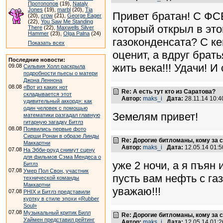
Протопопов
(19),
Nataly
Jones
(19),
marbl
(20),
Tia
Привет братан! С ФСБ
(20),
crow
(21),
George Eager
(22),
You Saw Me Standing
который открыл в это
There
(22),
Maxwells Silver
Hammer
(23),
Olga Palna
(24)
газоконденсата? С к
Показать всех
оценит, а вдруг брат
Последние новости:
жить века!!! Удачи! И
09.08
Сильвия Холл раскрыла
подробности пьесы о матери
Джона Леннона
08.08
«Вот из каких нот
Re: А есть тут кто из Саратова?
складывается этот
Автор:
maks_i
Дата:
28.11.14 10:
удивительный аккорд»: как
один человек с помощью
Земелям привет!
математики разгадал главную
гитарную загадку Битлз
08.08
Появились первые фото
Сирши Ронан в образе Линды
Re: Дорогие битломаны, кому за с
Маккартни
Автор:
maks_i
Дата:
12.05.14 01:
07.08
На Эбби-роуд снимут сцену
для фильмов Сэма Мендеса о
уже 2 ночи, а я пъян 
Битлз
07.08
Умер Пол Свон, участник
пусть вам нефть с га
технической команды
Маккартни
уважаю!!!
07.08
PHIX и Битлз представили
куртку в стиле эпохи «Rubber
Soul»
07.08
Музыкальный критик Билл
Re: Дорогие битломаны, кому за с
Уаймен представил рейтинг
Автор:
maks_i
Дата:
12.05.14 01: