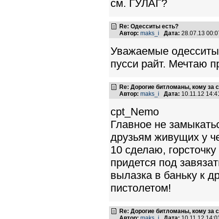
см. ГУЛАГ?
Re: Одесситы есть?
Автор:
maks_i
Дата:
28.07.13 00:
Уважаемые одесситы-
пусси райт. Мечтаю п
Re: Дорогие битломаны, кому за с
Автор:
maks_i
Дата:
10.11.12 14:
cpt_Nemo
Главное не замыкатьс
друзьям живущих у че
10 сделаю, горсточку
придется под завяза
вылазка в баньку к д
пистолетом!
Re: Дорогие битломаны, кому за с
Автор:
maks_i
Дата:
10.11.12 14: