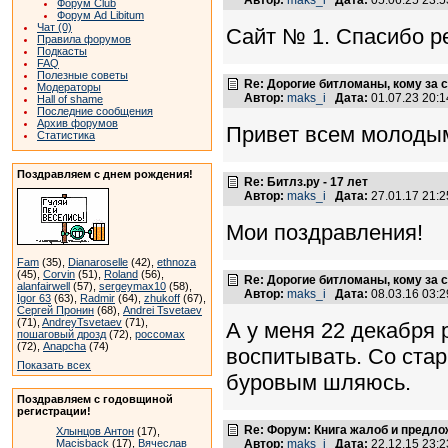
Форум Club
Форум Ad Libitum
Чат (0)
Сайт № 1. Спасибо ре
Правила форумов
Подкасты
FAQ
Полезные советы
Re: Дорогие битломаны, кому за с
Модераторы
Автор:
maks_i
Дата:
01.07.23 20:
Hall of shame
Последние сообщения
Архив форумов
Привет всем молоды
Статистика
Поздравляем с днем рождения!
Re: Битлз.ру - 17 лет
Автор:
maks_i
Дата:
27.01.17 21:
Мои поздравления!
Fam
(35),
Dianaroselle
(42),
ethnoza
(45),
Corvin
(51),
Roland
(56),
Re: Дорогие битломаны, кому за с
alanfairwell
(57),
sergeymax10
(58),
Автор:
maks_i
Дата:
08.03.16 03:
Igor 63
(63),
Radmir
(64),
zhukoff
(67),
Сергей Пронин
(68),
Andrei Tsvetaev
(71),
AndreyTsvetaev
(71),
А у меня 22 декабря 
пошаговый дрозд
(72),
россомах
(72),
Anapcha
(74)
воспитывать. Со стар
Показать всех
буровым шляюсь.
Поздравляем с годовщиной
регистрации!
Re: Форум: Книга жалоб и предл
Хлынцов Антон
(17),
Автор:
maks_i
Дата:
22.12.15 23:
Macisback
(17),
Вячеслав