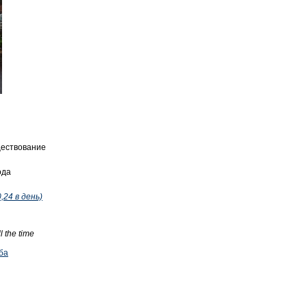
ществование
ода
,24 в день)
ll the time
ба