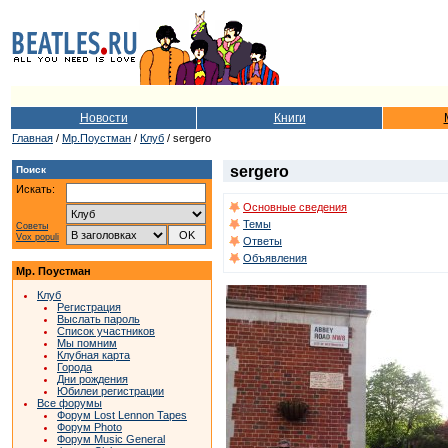
Новости
Книги
Главная
/
Мр.Поустман
/
Клуб
/ sergero
sergero
Поиск
Искать:
Основные сведения
Темы
Советы
Vox populi
Ответы
Объявления
Мр. Поустман
Клуб
Регистрация
Выслать пароль
Список участников
Мы помним
Клубная карта
Города
Дни рождения
Юбилеи регистрации
Все форумы
Форум Lost Lennon Tapes
Форум Photo
Форум Music General