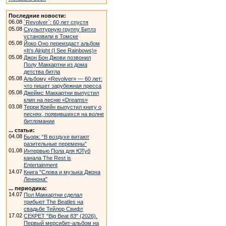
Последние новости:
06.08
`Revolver`: 60 лет спустя
05.08
Скульптурную группу Битлз
установили в Томске
05.08
Йоко Оно переиздаст альбом
«It’s Alright (I See Rainbows)»
05.08
Джон Бон Джови позвонил
Полу Маккартни из дома
детства битла
05.08
Альбому «Revolver» — 60 лет:
что пишет зарубежная пресса
05.08
Джеймс Маккартни выпустил
клип на песню «Dreams»
03.08
Терри Крейн выпустил книгу о
песнях, появившихся на волне
битломании
... статьи:
04.08
Бьорк: “В воздухе витают
разительные перемены”
01.08
Интервью Пола для ЮТуб
канала The Rest is
Entertainment
14.07
Книга "Слова и музыка Джона
Леннона"
... периодика:
14.07
Пол Маккартни сделал
трибьют The Beatles на
свадьбе Тейлор Свифт
17.02
СЕКРЕТ "Big Beat 83" (2026).
Первый мерсибит-альбом на