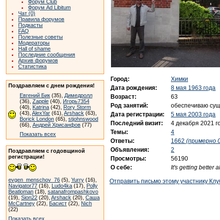
Форум Club
Форум Ad Libitum
Чат (0)
Правила форумов
Подкасты
FAQ
Полезные советы
Модераторы
Hall of shame
Последние сообщения
Архив форумов
Статистика
Город:
Химки
Поздравляем с днем рождения!
Дата рождения:
8 мая 1963 года
Евгений Бик
(35),
Димедролл
Возраст:
63
(36),
Zapple
(40),
Игорь7354
Род занятий:
обеспечиваю су
(40),
Katrina
(42),
Rory Storm
(43),
AlexYar
(61),
Arshack
(63),
Дата регистрации:
5 мая 2003 года
Borick London
(65),
stjohnswood
Последний визит:
4 декабря 2021 г
(66),
Андрей Хрисанфов
(77)
Темы:
4
Показать всех
Ответы:
1662
(примерно 0
Объявления:
2
Поздравляем с годовщиной
регистрации!
Просмотры:
56190
О себе:
It's getting better a
evgen_menschov_76
(5),
Yurry
(16),
Отправить письмо этому участнику Клу
Navigator77
(16),
Ludo4ka
(17),
Polly
Beatloman
(18),
satanafrompashkovo
(19),
Sion22
(20),
Arshack
(20),
Саша
McCartney
(22),
Басист
(22),
Nich
(22)
Показать всех