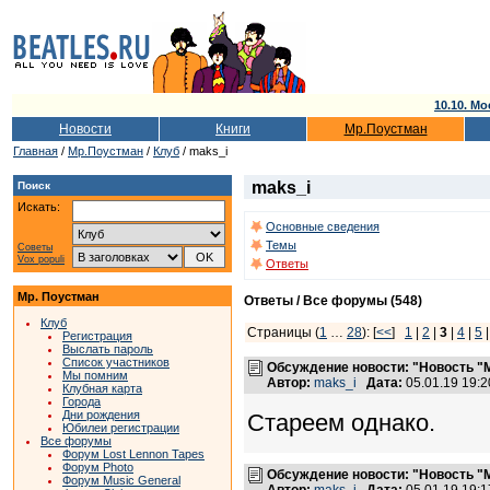
10.10. Мо
Новости
Книги
Мр.Поустман
Главная
/
Мр.Поустман
/
Клуб
/ maks_i
maks_i
Поиск
Искать:
Основные сведения
Темы
Советы
Vox populi
Ответы
Мр. Поустман
Ответы / Все форумы (548)
Клуб
Страницы (
1
…
28
): [
<<
]
1
|
2
|
3
|
4
|
5
Регистрация
Выслать пароль
Список участников
Обсуждение новости: "Новость "
Мы помним
Автор:
maks_i
Дата:
05.01.19 19:
Клубная карта
Города
Дни рождения
Стареем однако.
Юбилеи регистрации
Все форумы
Форум Lost Lennon Tapes
Форум Photo
Обсуждение новости: "Новость "
Форум Music General
Автор:
maks_i
Дата:
05.01.19 19: