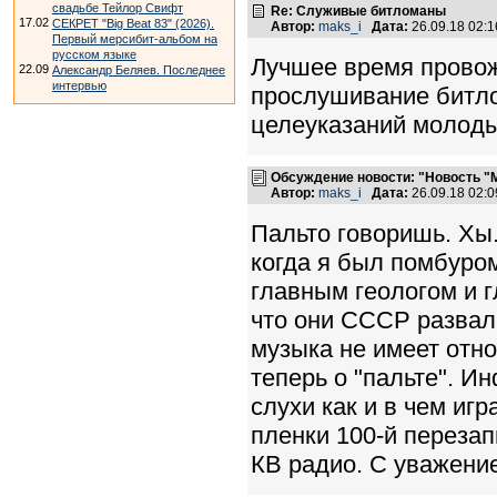
свадьбе Тейлор Свифт
Re: Служивые битломаны
17.02
СЕКРЕТ "Big Beat 83" (2026).
Автор:
maks_i
Дата:
26.09.18 02:
Первый мерсибит-альбом на
русском языке
Лучшее время провож
22.09
Александр Беляев. Последнее
интервью
прослушивание битло
целеуказаний молод
Обсуждение новости: "Новость "М
Автор:
maks_i
Дата:
26.09.18 02:
Пальто говоришь. Хы
когда я был помбуром
главным геологом и 
что они СССР развали
музыка не имеет отн
теперь о "пальте". 
слухи как и в чем иг
пленки 100-й переза
КВ радио. С уважени