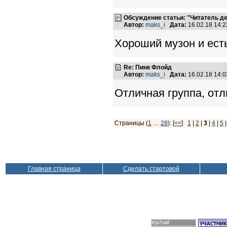
Обсуждение статьи: "Читатель д
Автор:
maks_i
Дата:
16.02.18 14:
Хороший музон и ест
Re: Пинк Флойд
Автор:
maks_i
Дата:
16.02.18 14:
Отличная группа, от
Страницы (
1
…
28
): [
<<
]
1
|
2
|
3
|
4
|
5
Главная страница
Сделать стартовой