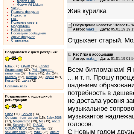
Форум Club
Форум Ad Libitum
Чат (0)
Жив курилка
Правила форумов
Подкасты
FAQ
Полезные советы
Обсуждение новости: "Новость "
Модераторы
Автор:
maks_i
Дата:
05.01.19 19:
Hall of shame
Последние сообщения
Архив форумов
Отдыхает старый. Мо
Статистика
Поздравляем с днем рождения!
Re: Игра в ассоциации
Автор:
maks_i
Дата:
01.01.19 01:
Ritok
(30),
Olya8
(35),
Fender
Всем битломанам! Я п
Stratocaster
(37),
Phil - Гордость
галактики
(37),
Tonny
(45),
drc
(54),
... и т. п. Прошу пр
Kravcov
(62),
oldwise
(64),
alpato
(67),
Kosta
(68),
zaka
(72)
падением образовани
Показать всех
потребность в дешев
Поздравляем с годовщиной
не достала уровня з
регистрации!
музыкальное сопровож
Snied
(11),
Borkop
(14),
музыкантов надлежащ
Octopus_from_garden
(15),
2alex2008
(17),
Magnateron
(19),
Me
(19),
abt52
голосов.
(19),
Seralvin
(19),
DISCO
COMMANDER
(20),
Sandjar
(22),
С Новым годом друзь
sexuality itself
(22),
WKH
(23),
one of