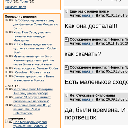
YOU
(24),
Yutan
(24)
Показать всех
Еще раз о нашей попсе
Автор:
maks_i
Дата:
01.01.19 01:
Последние новости:
07.08
На Эбби-роуд снимут сцену
Как она достала!!!
для фильмов Сэма Мендеса о
Битлз
07.08
Умер Пол Свон, участник
технической команды
Обсуждение новости: "Новость "М
Маккартни
Автор:
maks_i
Дата:
18.11.18 20:
07.08
PHIX и Битлз представили
куртку в стиле эпохи «Rubber
как скачать?
Soul»
07.08
Музыкальный критик Билл
Уаймен представил рейтинг
песен Битлз в новой книге
Обсуждение новости: "Новость "
07.08
Умер продюсер Уильям Орбит
Автор:
maks_i
Дата:
05.10.18 02:
06.08
`Revolver`: 60 лет спустя
05.08
Скульптурную группу Битлз
Есть маленькое сход
установили в Томске
... статьи:
07.08
Интервью Пола Маккартни
Амелии Димольденберг
Re: Служивые битломаны
04.08
Бьорк: “В воздухе витают
Автор:
maks_i
Дата:
26.09.18 02:
разительные перемены”
01.08
Интервью Пола для ЮТуб
Да, были времена. И
канала The Rest is
Entertainment
портвешок.
... периодика:
14.07
Пол Маккартни сделал
трибьют The Beatles на