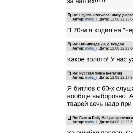
за наших!!!!!!
Re: Группа Czerwone Gitary (Черв
Автор:
maks_i
Дата:
12.08.12 23:
В 70-м я ходил на "ч
Re: Олимпиада 2012. Лондон
Автор:
maks_i
Дата:
12.08.12 23:
Какое золото! У нас 
Re: Русская попса (негатив)
Автор:
maks_i
Дата:
12.08.12 17:
Я битлов с 60-х слу
вообще выборочно. А 
тварей сечь надо при
Re: Газета Daily Mail раскритико
Автор:
maks_i
Дата:
04.08.12 22:
За ошибки пардон. С