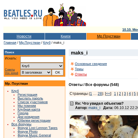
10.10. Мо
Новости
Книги
Мр.Поустман
Главная
/
Мр.Поустман
/
Клуб
/ maks_i
maks_i
Поиск
Искать:
Основные сведения
Темы
Советы
Vox populi
Ответы
Мр. Поустман
Ответы / Все форумы (548)
Клуб
Страницы (
1
…
28
): [
<<
]
1
|
2
|
3
|
4
|
5
Регистрация
Выслать пароль
Список участников
Re: Что увидел объектив?
Мы помним
Автор:
maks_i
Дата:
06.10.12 22:
Клубная карта
Города
Дни рождения
Юбилеи регистрации
Все форумы
Форум Lost Lennon Tapes
Форум Photo
Форум Music General