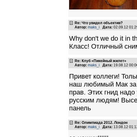
Re: Что увидел объектив?
Автор:
maks_i
Дата:
02.09.12 01:
Why don't we do it in t
Класс! Отличный сни
Re: Клуб «Пикейный жилет»
Автор:
maks_i
Дата:
19.08.12 00:
Привет коллеги! Толь
наш любимый Мак за э
прав. Этих гнид надо
русским людям! Высе
панель
Re: Олимпиада 2012. Лондон
Автор:
maks_i
Дата:
13.08.12 01: