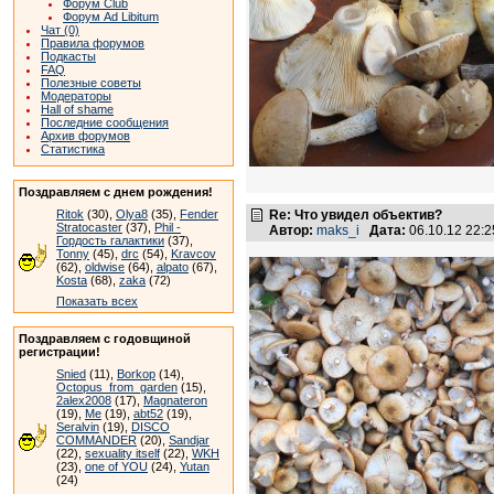
Форум Club
Форум Ad Libitum
Чат (0)
Правила форумов
Подкасты
FAQ
Полезные советы
Модераторы
Hall of shame
Последние сообщения
Архив форумов
Статистика
Поздравляем с днем рождения!
Re: Что увидел объектив?
Ritok
(30),
Olya8
(35),
Fender
Stratocaster
(37),
Phil -
Автор:
maks_i
Дата:
06.10.12 22:
Гордость галактики
(37),
Tonny
(45),
drc
(54),
Kravcov
(62),
oldwise
(64),
alpato
(67),
Kosta
(68),
zaka
(72)
Показать всех
Поздравляем с годовщиной
регистрации!
Snied
(11),
Borkop
(14),
Octopus_from_garden
(15),
2alex2008
(17),
Magnateron
(19),
Me
(19),
abt52
(19),
Seralvin
(19),
DISCO
COMMANDER
(20),
Sandjar
(22),
sexuality itself
(22),
WKH
(23),
one of YOU
(24),
Yutan
(24)