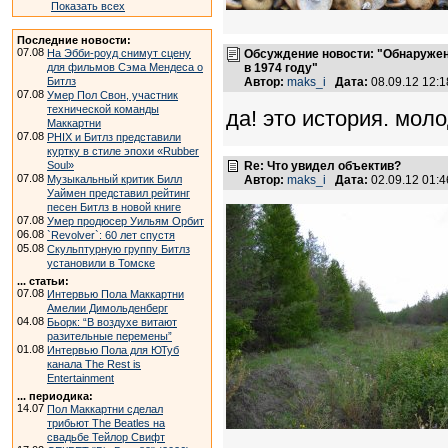
Показать всех
Последние новости:
07.08
Обсуждение новости: "Обнаруже
На Эбби-роуд снимут сцену
в 1974 году"
для фильмов Сэма Мендеса о
Автор:
maks_i
Дата:
08.09.12 12:
Битлз
07.08
Умер Пол Свон, участник
технической команды
да! это история. мол
Маккартни
07.08
PHIX и Битлз представили
куртку в стиле эпохи «Rubber
Re: Что увидел объектив?
Soul»
07.08
Автор:
maks_i
Дата:
02.09.12 01:
Музыкальный критик Билл
Уаймен представил рейтинг
песен Битлз в новой книге
07.08
Умер продюсер Уильям Орбит
06.08
`Revolver`: 60 лет спустя
05.08
Скульптурную группу Битлз
установили в Томске
... статьи:
07.08
Интервью Пола Маккартни
Амелии Димольденберг
04.08
Бьорк: “В воздухе витают
разительные перемены”
01.08
Интервью Пола для ЮТуб
канала The Rest is
Entertainment
... периодика:
14.07
Пол Маккартни сделал
трибьют The Beatles на
свадьбе Тейлор Свифт