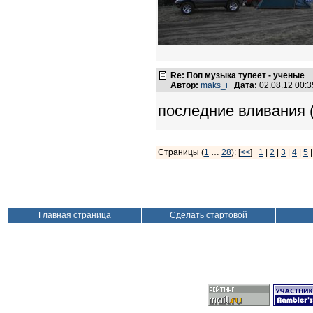
Re: Поп музыка тупеет - ученые
Автор:
maks_i
Дата:
02.08.12 00:
последние вливания 
Страницы (
1
…
28
): [
<<
]
1
|
2
|
3
|
4
|
5
Главная страница
Сделать стартовой