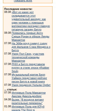
Показать всех
Последние новости:
08.08
«Вот из каких нот
складывается этот
удивительный аккорд»: как
один человек с помощью
математики разгадал главную
гитарную загадку Битлз
08.08
Появились первые фото
Сирши Ронан в образе Линды
Маккартни
07.08
На Эбби-роуд снимут сцену
для фильмов Сэма Мендеса о
Битлз
07.08
Умер Пол Свон, участник
технической команды
Маккартни
07.08
PHIX и Битлз представили
куртку в стиле эпохи «Rubber
Soul»
07.08
Музыкальный критик Билл
Уаймен представил рейтинг
песен Битлз в новой книге
07.08
Умер продюсер Уильям Орбит
... статьи:
07.08
Интервью Пола Маккартни
Амелии Димольденберг
04.08
Бьорк: “В воздухе витают
разительные перемены”
01.08
Интервью Пола для ЮТуб
канала The Rest is