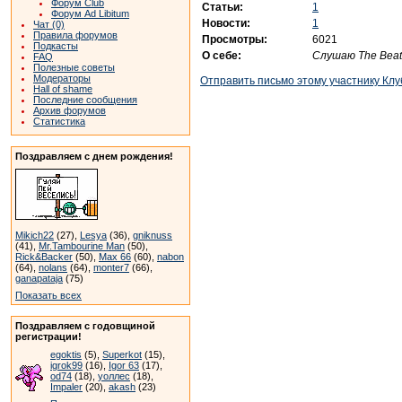
Форум Club
Статьи:
1
Форум Ad Libitum
Новости:
1
Чат (0)
Правила форумов
Просмотры:
6021
Подкасты
О себе:
Слушаю The Beat
FAQ
Полезные советы
Модераторы
Отправить письмо этому участнику Клу
Hall of shame
Последние сообщения
Архив форумов
Статистика
Поздравляем с днем рождения!
Mikich22
(27),
Lesya
(36),
gniknuss
(41),
Mr.Tambourine Man
(50),
Rick&Backer
(50),
Max 66
(60),
nabon
(64),
nolans
(64),
monter7
(66),
ganapataja
(75)
Показать всех
Поздравляем с годовщиной
регистрации!
egoktis
(5),
Superkot
(15),
igrok99
(16),
Igor 63
(17),
od74
(18),
уоллес
(18),
Impaler
(20),
akash
(23)