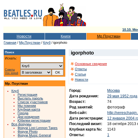
10.10. Мо
Новости
Книги
Мр.Поустман
Главная
/
Мр.Поустман
/
Клуб
/ igorphoto
igorphoto
Поиск
Искать:
Основные сведения
Ответы
Советы
Vox populi
Статьи
Новости
Мр. Поустман
Город:
Москва
Клуб
Регистрация
Дата рождения:
29 мая 1952 года
Выслать пароль
Возраст:
74
Список участников
Мы помним
Род занятий:
фотограф
Клубная карта
Веб-сайт:
http://vereschagin.
Города
Дни рождения
Дата регистрации:
12 января 2004 г
Юбилеи регистрации
Последний визит:
18 октября 2013 
Все форумы
Форум Lost Lennon Tapes
Клубная карта №:
1143
Форум Photo
Ответы:
1
Форум Music General