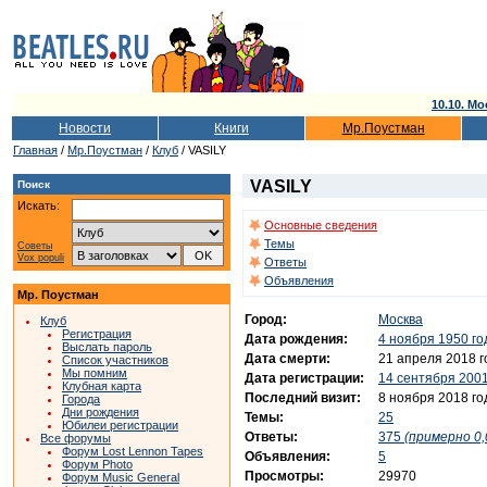
10.10. Мо
Новости
Книги
Мр.Поустман
Главная
/
Мр.Поустман
/
Клуб
/ VASILY
VASILY
Поиск
Искать:
Основные сведения
Темы
Советы
Vox populi
Ответы
Объявления
Мр. Поустман
Город:
Москва
Клуб
Регистрация
Дата рождения:
4 ноября 1950 го
Выслать пароль
Дата смерти:
21 апреля 2018 г
Список участников
Мы помним
Дата регистрации:
14 сентября 2001
Клубная карта
Последний визит:
8 ноября 2018 го
Города
Дни рождения
Темы:
25
Юбилеи регистрации
Ответы:
375
(примерно 0,
Все форумы
Форум Lost Lennon Tapes
Объявления:
5
Форум Photo
Просмотры:
29970
Форум Music General