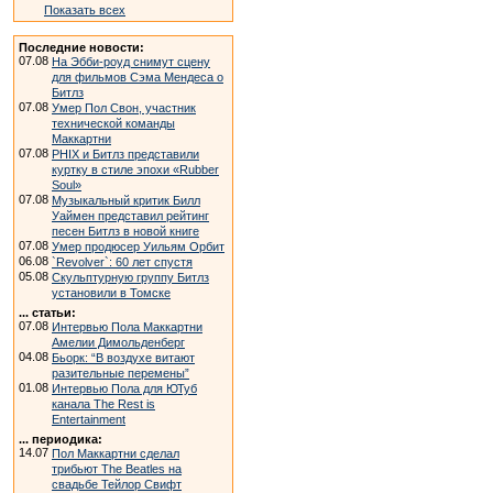
Показать всех
Последние новости:
07.08
На Эбби-роуд снимут сцену
для фильмов Сэма Мендеса о
Битлз
07.08
Умер Пол Свон, участник
технической команды
Маккартни
07.08
PHIX и Битлз представили
куртку в стиле эпохи «Rubber
Soul»
07.08
Музыкальный критик Билл
Уаймен представил рейтинг
песен Битлз в новой книге
07.08
Умер продюсер Уильям Орбит
06.08
`Revolver`: 60 лет спустя
05.08
Скульптурную группу Битлз
установили в Томске
... статьи:
07.08
Интервью Пола Маккартни
Амелии Димольденберг
04.08
Бьорк: “В воздухе витают
разительные перемены”
01.08
Интервью Пола для ЮТуб
канала The Rest is
Entertainment
... периодика:
14.07
Пол Маккартни сделал
трибьют The Beatles на
свадьбе Тейлор Свифт