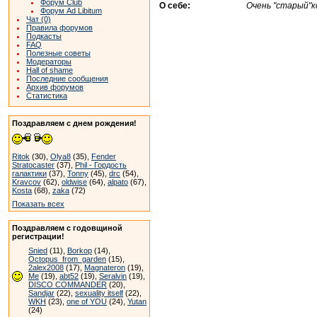
Форум Club
О себе:
Очень "старый"к
Форум Ad Libitum
Чат (0)
Правила форумов
Подкасты
FAQ
Полезные советы
Модераторы
Hall of shame
Последние сообщения
Архив форумов
Статистика
Поздравляем с днем рождения!
Ritok
(30),
Olya8
(35),
Fender
Stratocaster
(37),
Phil - Гордость
галактики
(37),
Tonny
(45),
drc
(54),
Kravcov
(62),
oldwise
(64),
alpato
(67),
Kosta
(68),
zaka
(72)
Показать всех
Поздравляем с годовщиной
регистрации!
Snied
(11),
Borkop
(14),
Octopus_from_garden
(15),
2alex2008
(17),
Magnateron
(19),
Me
(19),
abt52
(19),
Seralvin
(19),
DISCO COMMANDER
(20),
Sandjar
(22),
sexuality itself
(22),
WKH
(23),
one of YOU
(24),
Yutan
(24)