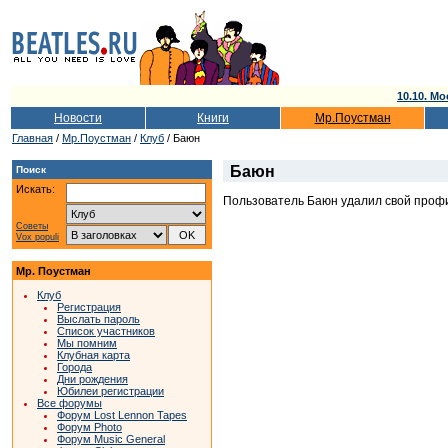
10.10. Мо
Новости
Книги
Мр.Поустман
Главная
/
Мр.Поустман
/
Клуб
/ Бaюн
Бaюн
Поиск
Искать:
Пользователь Бaюн удалил свой профи
Советы
Vox populi
Мр. Поустман
Клуб
Регистрация
Выслать пароль
Список участников
Мы помним
Клубная карта
Города
Дни рождения
Юбилеи регистрации
Все форумы
Форум Lost Lennon Tapes
Форум Photo
Форум Music General