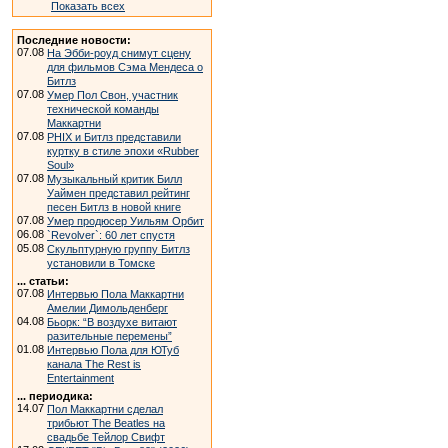
Показать всех
Последние новости:
07.08
На Эбби-роуд снимут сцену
для фильмов Сэма Мендеса о
Битлз
07.08
Умер Пол Свон, участник
технической команды
Маккартни
07.08
PHIX и Битлз представили
куртку в стиле эпохи «Rubber
Soul»
07.08
Музыкальный критик Билл
Уаймен представил рейтинг
песен Битлз в новой книге
07.08
Умер продюсер Уильям Орбит
06.08
`Revolver`: 60 лет спустя
05.08
Скульптурную группу Битлз
установили в Томске
... статьи:
07.08
Интервью Пола Маккартни
Амелии Димольденберг
04.08
Бьорк: “В воздухе витают
разительные перемены”
01.08
Интервью Пола для ЮТуб
канала The Rest is
Entertainment
... периодика:
14.07
Пол Маккартни сделал
трибьют The Beatles на
свадьбе Тейлор Свифт