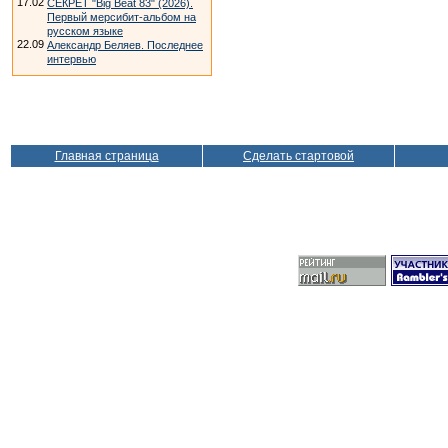
17.02
СЕКРЕТ "Big Beat 83" (2026).
Первый мерсибит-альбом на
русском языке
22.09
Александр Беляев. Последнее
интервью
Главная страница
Сделать стартовой