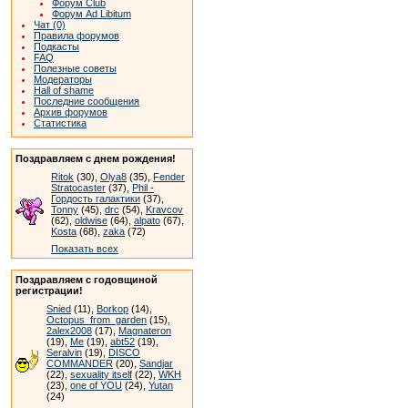
Форум Club
Форум Ad Libitum
Чат (0)
Правила форумов
Подкасты
FAQ
Полезные советы
Модераторы
Hall of shame
Последние сообщения
Архив форумов
Статистика
Поздравляем с днем рождения!
Ritok
(30),
Olya8
(35),
Fender
Stratocaster
(37),
Phil -
Гордость галактики
(37),
Tonny
(45),
drc
(54),
Kravcov
(62),
oldwise
(64),
alpato
(67),
Kosta
(68),
zaka
(72)
Показать всех
Поздравляем с годовщиной
регистрации!
Snied
(11),
Borkop
(14),
Octopus_from_garden
(15),
2alex2008
(17),
Magnateron
(19),
Me
(19),
abt52
(19),
Seralvin
(19),
DISCO
COMMANDER
(20),
Sandjar
(22),
sexuality itself
(22),
WKH
(23),
one of YOU
(24),
Yutan
(24)