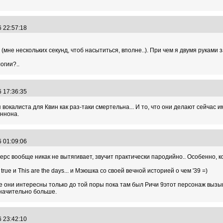
6 22:57:18
 (мне нескольких секунд, чтоб насытиться, вполне..). При чем я двумя рукам
огии?..
6 17:36:35
я вокалиста для Квин как раз-таки смертельна... И то, что они делают сейча
еннона.
6 01:09:06
ерс вообще никак не вытягивает, звучит практически пародийно.. Особенно, к
 true и This are the days... и Мэюшка со своей вечной историей о чем '39 =)
не они интересны только до той поры пока там был Ричи 9этот персонаж вызыва
начительно больше.
6 23:42:10