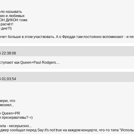
ело называть
иких и любимых
ЖОН ДИКОН тоже
 расчёт!
 дне?!)
очет больше в этом участвовать. А о Фредди там постоянно вспоминают - и пе
6 22:38:06
ступают как Queen+Paul Rodgers....
6 01:03:54
верю, что
мюзикл...
те Queen+PR
 презервативы? =)
кла - несерьезно...
жер сообщал перед Say it's not true на каждом концерте, что-то типа "Исполь