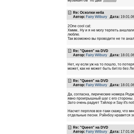
музыкантов* по два!")))))))))))
Re: Осколки неба
Автор:
Fairy Wilbury
Дата:
19.01.0
2One cool cat:
Хммм.. Ну и я не могу терпеть аншлаги
люблю.
Так возможно вы проводите не те анал
Re: "Queen" на DVD
Автор:
Fairy Wilbury
Дата:
18.01.0
Нет, ну если уж на то пошло, то потер
может, как не может быть битлз без Л
Re: "Queen" на DVD
Автор:
Fairy Wilbury
Дата:
18.01.0
Да, согласна, лирические номера Родж
явно проигрышный шаг с его стороны.
Зато очень радует Тэйлор и Say it's not
Насчет перплов все-таки скажу, что м
отдельные песни. Рэйнбоу нравится з
Re: "Queen" на DVD
Автор:
Fairy Wilbury
Дата:
17.01.0