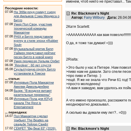
именем, чтоб никто не приставал... Там
Последние новости:
07.08
На Эбби-роуд снимут сцену
Re: Blackmore's Night
для фильмов Сэма Мендеса о
Автор:
Fairy Wilbury
Дата:
26.04.0
Битлз
07.08
Умер Пол Свон, участник
2Катя Scarlett:
технической команды
Маккартни
>АААААААААААА как вам повезло!!!!!!!!!!!
07.08
PHIX и Битлз представили
куртку в стиле эпохи «Rubber
О да, я тоже так думаю! =))))
Soul»
07.08
Музыкальный критик Билл
Уаймен представил рейтинг
песен Битлз в новой книге
2Rialta:
07.08
Умер продюсер Уильям Орбит
06.08
`Revolver`: 60 лет спустя
>Это было у нас в Питере. Нам повез
05.08
Скульптурную группу Битлз
>пиво нам не давали. Зато спели песе
установили в Томске
>про пиво и Питер. :)
... статьи:
>ещё. Я же не знала что Ричи 61 год! Т
07.08
Интервью Пола Маккартни
>просто молодееец!
Амелии Димольденберг
>А вам я завидую, вам удалось их пойм
04.08
Бьорк: “В воздухе витают
разительные перемены”
01.08
Интервью Пола для ЮТуб
А что имено произошло, расскажите по 
канала The Rest is
неоднократно доказывал..
Entertainment
А сколько вы думали ему лет?.. =0)))
... периодика:
14.07
Пол Маккартни сделал
трибьют The Beatles на
свадьбе Тейлор Свифт
17.02
Re: Blackmore's Night
СЕКРЕТ "Big Beat 83" (2026).