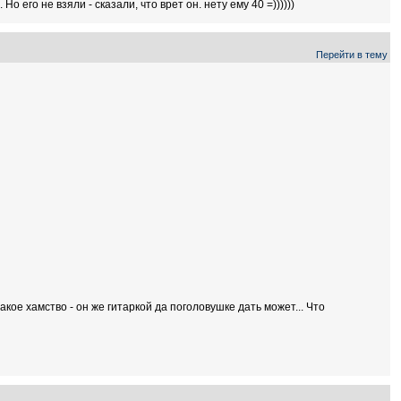
о его не взяли - сказали, что врет он. нету ему 40 =))))))
Перейти в тему
акое хамство - он же гитаркой да поголовушке дать может... Что