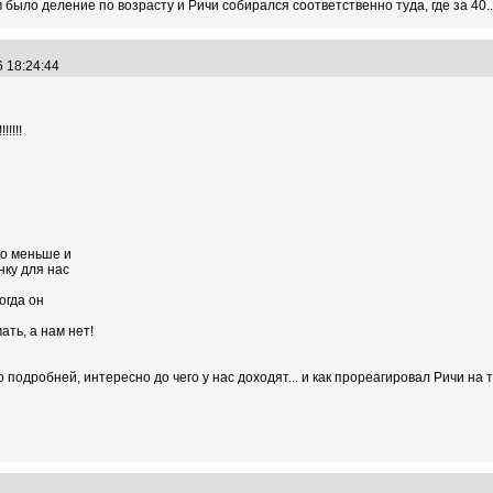
 было деление по возрасту и Ричи собирался соответственно туда, где за 40... Н
6 18:24:44
!!!!
ло меньше и
нку для нас
огда он
ать, а нам нет!
подробней, интересно до чего у нас доходят... и как прореагировал Ричи на т