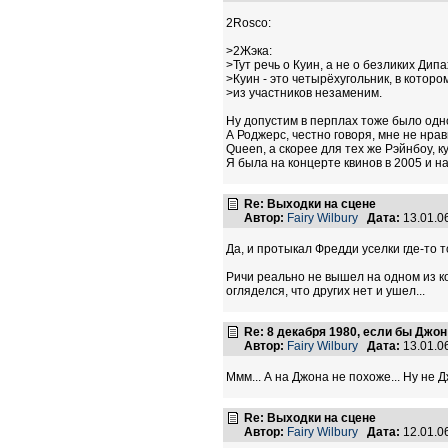
2Rosco:
>2Жэка:
>Тут речь о Куин, а не о безликих Дипах
>Куин - это четырёхугольник, в котор
>из участников незаменим.
Ну допустим в перплах тоже было одно
А Роджерс, честно говоря, мне не нрав
Queen, а скорее для тех же Рэйнбоу, к
Я была на концерте квинов в 2005 и на
Re: Выходки на сцене
Автор:
Fairy Wilbury
Дата:
13.01.0
Да, и протыкал Фредди уселки где-то то
Ричи реально не вышел на одном из ко
огляделся, что других нет и ушел...
Re: 8 декабря 1980, если бы Джон 
Автор:
Fairy Wilbury
Дата:
13.01.0
Ммм... А на Джона не похоже... Ну не Д
Re: Выходки на сцене
Автор:
Fairy Wilbury
Дата:
12.01.0