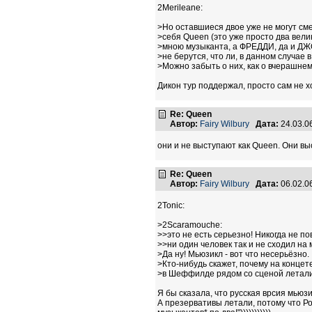
2Merileane:
>Но оставшиеся двое уже не могут см
>себя Queen (это уже просто два вел
>мною музыканта, а ФРЕДДИ, да и Д
>не берутся, что ли, в данном случае в
>Можно забыть о них, как о вчерашнем
Дикон тур поддержал, просто сам не х
Re: Queen
Автор:
Fairy Wilbury
Дата:
24.03.0
они и не выступают как Queen. Они вы
Re: Queen
Автор:
Fairy Wilbury
Дата:
06.02.0
2Tonic:
>2Scaramouche:
>>это не есть серьезно! Никогда не по
>>ни один человек так и не сходил на 
>Да ну! Мьюзикл - вот что несерьёзно.
>Кто-нибудь скажет, почему на конце
>в Шеффилде рядом со сценой летали
Я бы сказала, что русская врсия мьюзи
А презервативы летали, потому что Род