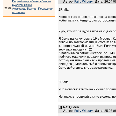
Автор:
Fairy Wilbury
Дата:
26.04.0
Первый мерсибит-альбом на
русском языке
22.09
Александр Беляев. Последнее
2Rialta:
интервью
>(после того парня, что залез на сцен
>обниматся с Кендис, они осторожнич
Ууух, это что за чудо такое на сцену по
Я была на их концерте 19 в Москве.. К
пивом, но зал тормозил, в итоге взял 
концерте чудный момент был: Ричи ухо
вернулся на сцену..=)))
А потом было самое инетресное... Мы 
поближе машину и поехали их преследо
потому как имено он нас и провел к м
обещала ;) Молчаливый и оценивающий,
было действительно замечательно...
2Rialta:
>Но могу сказать точно - Ричи с прошл
Не знаю, в прошлый раз не видела, но с
Re: Queen
Автор:
Fairy Wilbury
Дата:
25.03.0