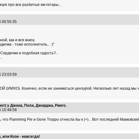
воря про все разбитые им гитары...
6 00:55:35
й, как и вся книга.
ючка - тоже исполнитель... :)"
т Сердючки и подобная гадость?..
.
6 23:03:59
Й (ИМХО). Конечно, если не заниматься цензурой. Несколько лет назад мы ч
от) у Джона, Пола, Джорджа, Ринго.
6 15:48:58
 что Flamming Pie и Gone Troppo отнесла бы к (+)... Вот последний Макковски
 или Кози - навсегда!