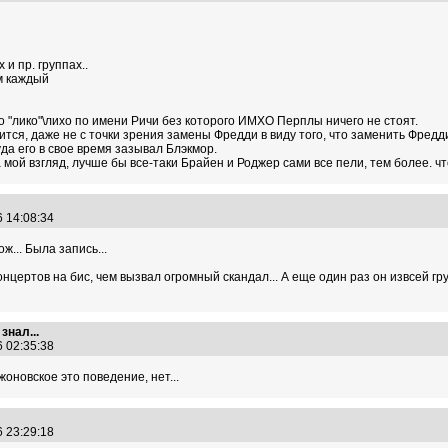
 и пр. группах..
ом каждый
 "лико"\лихо по имени Ричи без которого ИМХО Перплы ничего не стоят.
ится, даже не с точки зрения замены Фредди в виду того, что заменить Фредди
уда его в свое время зазывал Блэкмор.
 мой взгляд, лучше бы все-таки Брайен и Роджер сами все пели, тем более. чт
6 14:08:34
ж... Была запись...
нцертов на бис, чем вызвал огромный скандал... А еще один раз он извсей 
знал...
6 02:35:38
жоновское это поведение, нет...
6 23:29:18