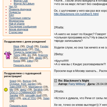
>Хотя... После этого концерта я готов
Форум Club
Форум Ad Libitum
>что он на марс летает без скафандра!
Чат (0)
Правила форумов
Ох, с шуточками у него как раз все хо
Подкасты
http://blackmore.nm.ru/other/1.html
FAQ
Полезные советы
Модераторы
Hall of shame
Последние сообщения
2Rialta:
Архив форумов
Статистика
>А никто не знает по Кэндис? Говорят 
>сольная программа есть? Ну в смысл
>вроде записывала?
Поздравляем с днем рождения!
Ritok
(30),
Olya8
(35),
Fender
Ходили слухи, но она так ничего и не з
Stratocaster
(37),
Phil -
Гордость галактики
(37),
2Betsy:
Tonny
(45),
drc
(54),
Kravcov
(62),
oldwise
(64),
alpato
(67),
>Круто!!!!!!!
Kosta
(68),
zaka
(72)
>А о чем вы с Кэндис разговаривали?!
Показать всех
Просили еще в Москву заехать... Расп
Поздравляем с годовщиной
регистрации!
Re: Blackmore's Night
Snied
(11),
Borkop
(14),
Автор:
Fairy Wilbury
Дата:
26.04.0
Octopus_from_garden
(15),
2alex2008
(17),
Magnateron
(19),
Me
(19),
abt52
(19),
Seralvin
(19),
2Rialta:
DISCO COMMANDER
(20),
Sandjar
(22),
sexuality itself
(22),
>Кстати я думала, что Ричи от силы лет
WKH
(23),
one of YOU
(24),
Yutan
(24)
Хе-хе, точно он клево выглядит)) У н
Показать всех