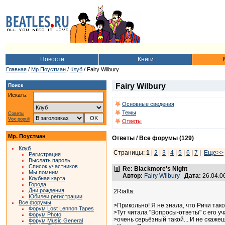
Новости
Книги
Главная
/
Мр.Поустман
/
Клуб
/ Fairy Wilbury
Fairy Wilbury
Поиск
Искать:
Основные сведения
Темы
Советы
Vox populi
Ответы
Мр. Поустман
Ответы / Все форумы (129)
Клуб
Страницы:
1
|
2
|
3
|
4
|
5
|
6
|
7
|
Еще>>
Регистрация
Выслать пароль
Список участников
Re: Blackmore's Night
Мы помним
Автор:
Fairy Wilbury
Дата:
26.04.0
Клубная карта
Города
Дни рождения
2Rialta:
Юбилеи регистрации
Все форумы
>Прикольно! Я не знала, что Ричи тако
Форум Lost Lennon Tapes
>Тут читала "Вопросы-ответы" с его уч
Форум Photo
>очень серьёзный такой... И не скажешь
Форум Music General