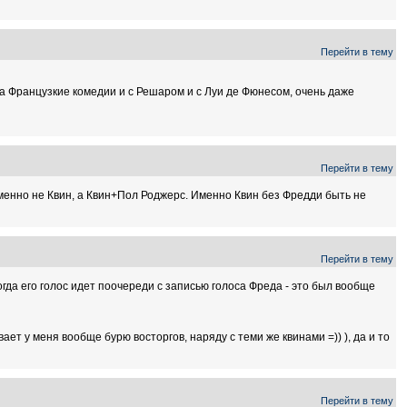
Перейти в тему
и за Французкие комедии и с Решаром и с Луи де Фюнесом, очень даже
Перейти в тему
с именно не Квин, а Квин+Пол Роджерс. Именно Квин без Фредди быть не
Перейти в тему
огда его голос идет поочереди с записью голоса Фреда - это был вообще
ет у меня вообще бурю восторгов, наряду с теми же квинами =)) ), да и то
Перейти в тему