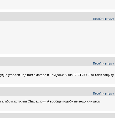
Перейти в тему
Перейти в тему
удно угорали над ним в лагере и нам даже было ВЕСЕЛО. Это так в защиту
Перейти в тему
й альбом, который Chaos... к (-). А вообще подобные вещи слишком