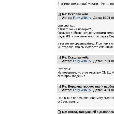
Блэкмор, поджегший усилки... Уж не го
Re: Осколки неба
Автор:
Fairy Wilbury
Дата:
10.01.0
one cool cat:
"Отчего же не поверю? :)
Отрывок действительно местами юморно
Ведь КВН - это тоже юмор, а Верка Серд
а вы вот не сравнивайте... При чем ту
Инетресно, что вы считаете смешным..
Re: Осколки неба
Автор:
Fairy Wilbury
Дата:
07.01.0
2vrazv84:
Не поверите, но этот отрывок СМЕШНО
сего произведения.
Re: Вершина творчества (и наобор
Автор:
Fairy Wilbury
Дата:
04.01.0
Про выше перечисленное могу сказать,
субъективны...
Re: Ангел, танцующий с дьяволом,