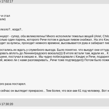
6 17:02:17
у и стал
али)
лезло?.. когда?..
онцерт - супер, оба великолепны! Много исполняли тяжелых вещей (Ariel, Child
только один парень, которого Ричи потом и дальше пивом снабжал.. На это Кэнд
дит за кулисы, проходит немного времени, высовывается рука и забирает пиво
остались их ждать у служебного выезда. Было понятно. что выедут они оттуда
вать вплоть до Леннинградского вокзала)))) В итоге встали там, ждали их...
ашине, постучал в окошко и.. Мы чудно побеседовали с Кэндис и Ричи, подари
 можно ли с нами разговаривать , Ричи тоже подтвердил)) Потом было пожиман
ого раза постарел.
ейчас он выглядит прекрасно... Тем более, что все-аки 61 год человеку.. Вот н
6 17:30:20