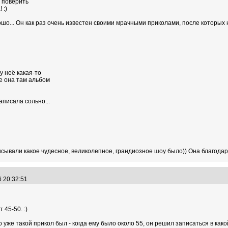
а поверить
 :)
рошо... Он как раз очень известен своими мрачными приколами, после которых н
у неё какая-то
е она там альбом
аписала сольно...
исывали какое чудесное, великолепное, грандиозное шоу было)) Она благодар
6 20:32:51
 45-50. :)
его уже такой прикол был - когда ему было около 55, он решил записаться в 