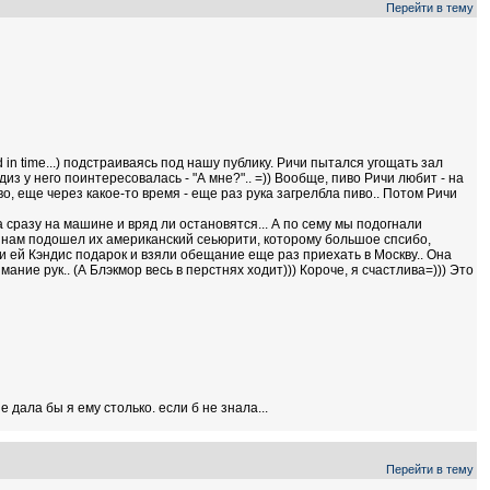
Перейти в тему
 in time...) подстраиваясь под нашу публику. Ричи пытался угощать зал
из у него поинтересовалась - "А мне?".. =)) Вообще, пиво Ричи любит - на
, еще через какое-то время - еще раз рука загрелбла пиво.. Потом Ричи
 сразу на машине и вряд ли остановятся... А по сему мы подогнали
 К нам подошел их американский сеьюрити, которому большое спсибо,
ли ей Кэндис подарок и взяли обещание еще раз приехать в Москву.. Она
ие рук.. (А Блэкмор весь в перстнях ходит))) Короче, я счастлива=))) Это
е дала бы я ему столько. если б не знала...
Перейти в тему