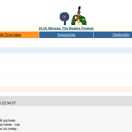
10.10. Москва. The Beatles Festival
Мр.Поустман
Барахолка
Оффлайн
6 22:34:57
й шутник.
астием - так
 по нему...