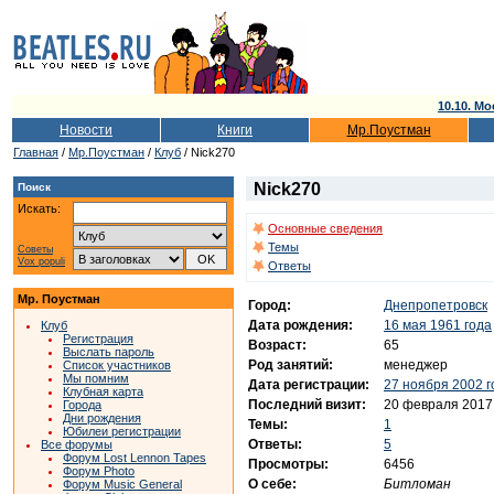
10.10. Мо
Новости
Книги
Мр.Поустман
Главная
/
Мр.Поустман
/
Клуб
/ Nick270
Nick270
Поиск
Искать:
Основные сведения
Темы
Советы
Vox populi
Ответы
Мр. Поустман
Город:
Днепропетровск
Дата рождения:
16 мая 1961 года
Клуб
Регистрация
Возраст:
65
Выслать пароль
Род занятий:
менеджер
Список участников
Мы помним
Дата регистрации:
27 ноября 2002 г
Клубная карта
Последний визит:
20 февраля 2017
Города
Дни рождения
Темы:
1
Юбилеи регистрации
Ответы:
5
Все форумы
Форум Lost Lennon Tapes
Просмотры:
6456
Форум Photo
О себе:
Битломан
Форум Music General