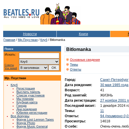
Новости
Книги
Главная
/
Мр.Поустман
/
Клуб
/ Bitlomanka
Bitlomanka
Поиск
Искать:
Основные сведения
Темы
Советы
Vox populi
Ответы
Мр. Поустман
Город:
Санкт-Петербург
Дата рождения:
30 мая 1985 года
Клуб
Регистрация
Возраст:
41
Выслать пароль
Род занятий:
ЖИЗНЬ
Список участников
Мы помним
Дата регистрации:
27 ноября 2001 г
Клубная карта
Последний визит:
1 декабря 2024 г
Города
Дни рождения
Темы:
11
Юбилеи регистрации
Ответы:
94
(примерно 0,0
Все форумы
Форум Lost Lennon Tapes
Просмотры:
14618
Форум Photo
О себе:
Очень-очень люб
Форум Music General