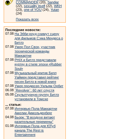
COMMANDER
(20),
Sandjar
(22),
sexuality itself
(22),
WKH
(23),
one of YOU
(24),
Yutan
(24)
Показать всех
Последние новости:
07.08
На Эбби-роуд снимут сцену
для фильмов Сэма Мендеса о
Битлз
07.08
Умер Пол Свон, участник
технической команды
Маккартни
07.08
PHIX и Битлз представили
куртку в стиле эпохи «Rubber
Soul»
07.08
Музыкальный критик Билл
Уаймен представил рейтинг
песен Битлз в новой книге
07.08
Умер продюсер Уильям Орбит
06.08
`Revolver`: 60 лет спустя
05.08
Скульптурную группу Битлз
установили в Томске
... статьи:
07.08
Интервью Пола Маккартни
Амелии Димольденберг
04.08
Бьорк: “В воздухе витают
разительные перемены”
01.08
Интервью Пола для ЮТуб
канала The Rest is
Entertainment