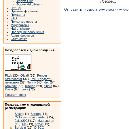
Форум Club
Логопед:)
Форум Ad Libitum
Чат (0)
Отправить письмо этому участнику Клу
Правила форумов
Подкасты
FAQ
Полезные советы
Модераторы
Hall of shame
Последние сообщения
Архив форумов
Статистика
Поздравляем с днем рождения!
Ritok
(30),
Olya8
(35),
Fender
Stratocaster
(37),
Phil - Гордость
галактики
(37),
Tonny
(45),
drc
(54),
Kravcov
(62),
oldwise
(64),
alpato
(67),
Kosta
(68),
zaka
(72)
Показать всех
Поздравляем с годовщиной
регистрации!
Snied
(11),
Borkop
(14),
Octopus_from_garden
(15),
2alex2008
(17),
Magnateron
(19),
Me
(19),
abt52
(19),
Seralvin
(19),
DISCO