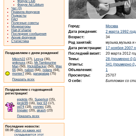
Форум Club
Форум Ad Libitum
Чат (0)
Правила форумов
Подкасты
FAQ
Полезные советы
Город:
Москва
Модераторы
Hall of shame
Дата рождения:
2 марта 1992 год
Последние сообщения
Возраст:
34
Архив форумов
Статистика
Род занятий:
музыка,музыка и
Дата регистрации:
17 ноября 2007 г
Поздравляем с днем рождения!
Последний визит:
20 марта 2012 го
Темы:
28
(примерно 0,0
Mikich22
(27),
Lesya
(36),
gniknuss
(41),
Mr.Tambourine
Ответы:
341
(примерно 0,
Man
(50),
Rick&Backer
(50),
Max
Объявления:
1
66
(60),
nabon
(64),
nolans
(64),
monter7
(66),
ganapataja
(75)
Просмотры:
25707
Показать всех
О себе:
Битломан со ста
Поздравляем с годовщиной
регистрации!
egoktis
(5),
Superkot
(15),
igrok99
(16),
Igor 63
(17),
od74
(18),
уоллес
(18),
Impaler
(20),
akash
(23)
Показать всех
Последние новости:
08.08
«Вот из каких нот
складывается этот