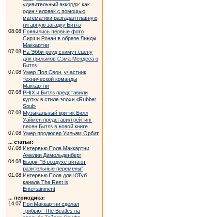
удивительный аккорд»: как
один человек с помощью
математики разгадал главную
гитарную загадку Битлз
08.08
Появились первые фото
Сирши Ронан в образе Линды
Маккартни
07.08
На Эбби-роуд снимут сцену
для фильмов Сэма Мендеса о
Битлз
07.08
Умер Пол Свон, участник
технической команды
Маккартни
07.08
PHIX и Битлз представили
куртку в стиле эпохи «Rubber
Soul»
07.08
Музыкальный критик Билл
Уаймен представил рейтинг
песен Битлз в новой книге
07.08
Умер продюсер Уильям Орбит
... статьи:
07.08
Интервью Пола Маккартни
Амелии Димольденберг
04.08
Бьорк: “В воздухе витают
разительные перемены”
01.08
Интервью Пола для ЮТуб
канала The Rest is
Entertainment
... периодика:
14.07
Пол Маккартни сделал
трибьют The Beatles на