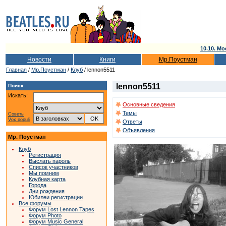
10.10. Мо
Новости
Книги
Мр.Поустман
Главная
/
Мр.Поустман
/
Клуб
/ lennon5511
lennon5511
Поиск
Искать:
Основные сведения
Темы
Советы
Vox populi
Ответы
Объявления
Мр. Поустман
Клуб
Регистрация
Выслать пароль
Список участников
Мы помним
Клубная карта
Города
Дни рождения
Юбилеи регистрации
Все форумы
Форум Lost Lennon Tapes
Форум Photo
Форум Music General