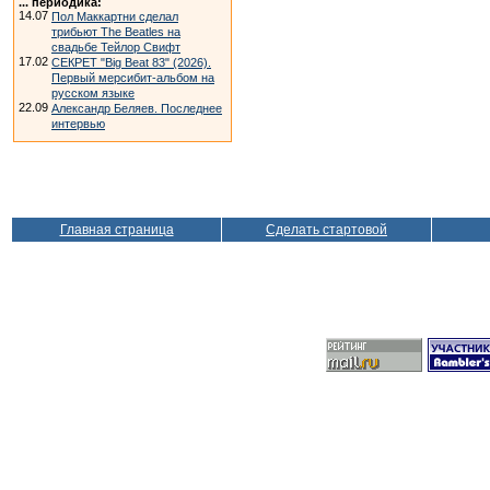
... периодика:
14.07
Пол Маккартни сделал
трибьют The Beatles на
свадьбе Тейлор Свифт
17.02
СЕКРЕТ "Big Beat 83" (2026).
Первый мерсибит-альбом на
русском языке
22.09
Александр Беляев. Последнее
интервью
Главная страница
Сделать стартовой