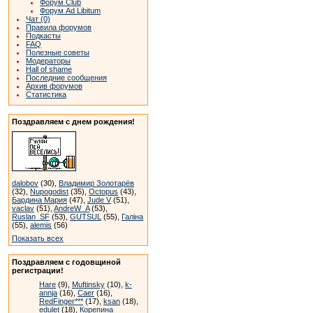
Форум Club
Форум Ad Libitum
Чат (0)
Правила форумов
Подкасты
FAQ
Полезные советы
Модераторы
Hall of shame
Последние сообщения
Архив форумов
Статистика
Поздравляем с днем рождения!
dalobov
(30),
Владимир Золотарёв
(32),
Nupogodist
(35),
Octopus
(43),
Бардина Мария
(47),
Jude V
(51),
vaclav
(51),
AndreW_A
(53),
Ruslan_SF
(53),
GUTSUL
(55),
Галіна
(55),
alemis
(56)
Показать всех
Поздравляем с годовщиной
регистрации!
Hare
(9),
Muftinsky
(10),
k-
annja
(16),
Caer
(16),
RedFinger***
(17),
ksan
(18),
edulet
(18),
Корепина