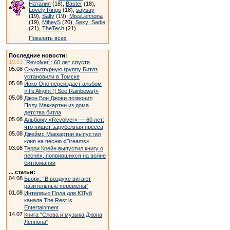
Наталия
(18),
Baster
(18),
Lovely Ringo
(18),
saysay
(19),
Salty
(19),
MissLennona
(19),
MiheyS
(20),
Sexy_Sadie
(21),
TheTech
(21)
Показать всех
Последние новости:
19:53
`Revolver`: 60 лет спустя
05.08
Скульптурную группу Битлз
установили в Томске
05.08
Йоко Оно переиздаст альбом
«It’s Alright (I See Rainbows)»
05.08
Джон Бон Джови позвонил
Полу Маккартни из дома
детства битла
05.08
Альбому «Revolver» — 60 лет:
что пишет зарубежная пресса
05.08
Джеймс Маккартни выпустил
клип на песню «Dreams»
03.08
Терри Крейн выпустил книгу о
песнях, появившихся на волне
битломании
... статьи:
04.08
Бьорк: “В воздухе витают
разительные перемены”
01.08
Интервью Пола для ЮТуб
канала The Rest is
Entertainment
14.07
Книга "Слова и музыка Джона
Леннона"