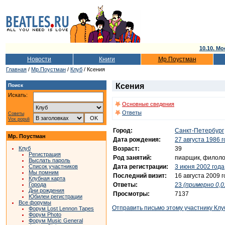
10.10. Мо
Новости
Книги
Мр.Поустман
Главная
/
Мр.Поустман
/
Клуб
/ Ксения
Ксения
Поиск
Искать:
Основные сведения
Ответы
Советы
Vox populi
Город:
Санкт-Петербург
Мр. Поустман
Дата рождения:
27 августа 1986 
Возраст:
39
Клуб
Регистрация
Род занятий:
пиарщик, филолог
Выслать пароль
Дата регистрации:
3 июня 2002 года
Список участников
Мы помним
Последний визит:
16 августа 2009 
Клубная карта
Ответы:
23
(примерно 0,0
Города
Дни рождения
Просмотры:
7137
Юбилеи регистрации
Все форумы
Отправить письмо этому участнику Клу
Форум Lost Lennon Tapes
Форум Photo
Форум Music General